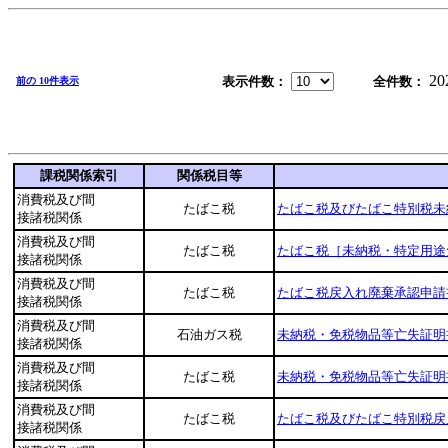
20
表示件数：
全件数：
前の 10件表示
課税関係索引
関係税目等
消費税及び間
たばこ税
たばこ税及びたばこ特別税未
接諸税関係
消費税及び間
たばこ税
たばこ税［未納税・特定用途
接諸税関係
消費税及び間
たばこ税
たばこ税戻入れ廃棄承認申請
接諸税関係
消費税及び間
石油ガス税
未納税・免税物品等亡失証明
接諸税関係
消費税及び間
たばこ税
未納税・免税物品等亡失証明
接諸税関係
消費税及び間
たばこ税
たばこ税及びたばこ特別税戻
接諸税関係