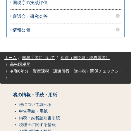
国税庁の実績評価
審議会・研究会等
情報公開
サ
ホーム
国税庁等について
組織（国税局・税務署等）
イ
高松国税局
ト
令和6年分 資産課税（譲渡所得・贈与税）関係チェックシー
マ
ト
ッ
プ
（コ
税の情報・手続・用紙
ン
テ
税について調べる
ン
申告手続・用紙
ツ
納税・納税証明書手続
一
税理士に関する情報
覧）