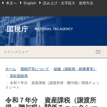
本文へ
English
読み上げ・文字拡大 使用方法
メインメニュー
Togg
navig
ホーム
国税庁等について
組織（国税局・税務署等）
高松国税局
令和７年分 資産課税（譲渡所得・贈与税）関係チェッ
クシート
令和７年分 資産課税（譲渡所