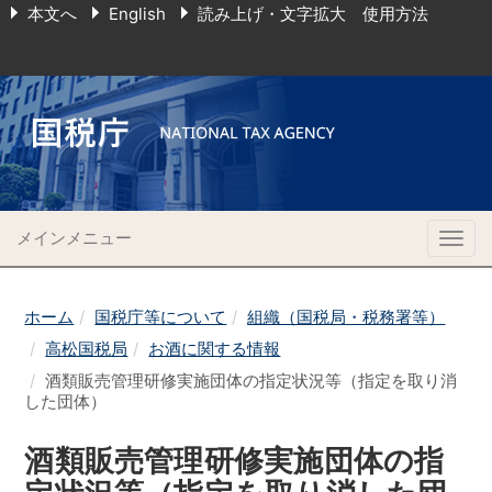
本文へ
English
読み上げ・文字拡大 使用方法
メインメニュー
Togg
navig
ホーム
国税庁等について
組織（国税局・税務署等）
高松国税局
お酒に関する情報
酒類販売管理研修実施団体の指定状況等（指定を取り消
した団体）
酒類販売管理研修実施団体の指