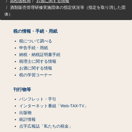
高松国税局
お酒に関する情報
ト
酒類販売管理研修実施団体の指定状況等（指定を取り消した団
マ
体）
ッ
プ
（コ
税の情報・手続・用紙
ン
テ
税について調べる
ン
申告手続・用紙
ツ
納税・納税証明書手続
一
税理士に関する情報
覧）
お酒に関する情報
税の学習コーナー
刊行物等
パンフレット・手引
インターネット番組「Web-TAX-TV」
出版物
統計情報
点字広報誌「私たちの税金」