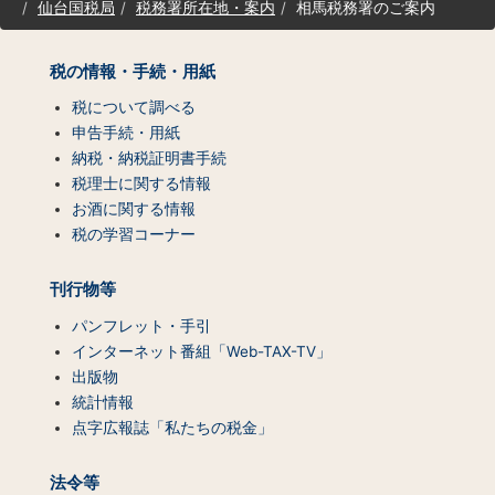
仙台国税局
税務署所在地・案内
相馬税務署のご案内
ト
マ
ッ
税の情報・手続・用紙
プ
（コ
税について調べる
ン
申告手続・用紙
テ
納税・納税証明書手続
ン
税理士に関する情報
ツ
お酒に関する情報
一
税の学習コーナー
覧）
刊行物等
パンフレット・手引
インターネット番組「Web-TAX-TV」
出版物
統計情報
点字広報誌「私たちの税金」
法令等