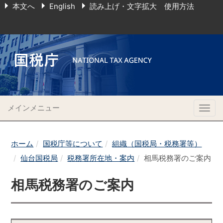
本文へ
English
読み上げ・文字拡大 使用方法
メインメニュー
Togg
navig
ホーム
国税庁等について
組織（国税局・税務署等）
仙台国税局
税務署所在地・案内
相馬税務署のご案内
相馬税務署のご案内