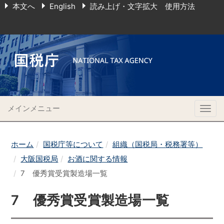
本文へ
English
読み上げ・文字拡大 使用方法
メインメニュー
Togg
navig
ホーム
国税庁等について
組織（国税局・税務署等）
大阪国税局
お酒に関する情報
7 優秀賞受賞製造場一覧
7 優秀賞受賞製造場一覧