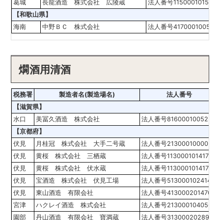
葛城
長龍酒造 株式会社 広陵蔵
法人番号1150001015015
【和歌山県】
海南
中野ＢＣ 株式会社
法人番号417000100548
燗酒用清酒
税務署
製造者名(製造場名)
法人番号
【滋賀県】
水口
美冨久酒造 株式会社
法人番号8160001005223
【京都府】
伏見
月桂冠 株式会社 大手二号蔵
法人番号2130001000050
伏見
黄桜 株式会社 三栖蔵
法人番号1130001014175
伏見
黄桜 株式会社 伏水蔵
法人番号1130001014175
伏見
宝酒造 株式会社 伏見工場
法人番号5130001024146
伏見
東山酒造 有限会社
法人番号4130002014700
宮津
ハクレイ酒造 株式会社
法人番号2130001040567
園部
丹山酒造 有限会社 寶満蔵
法人番号3130002028998