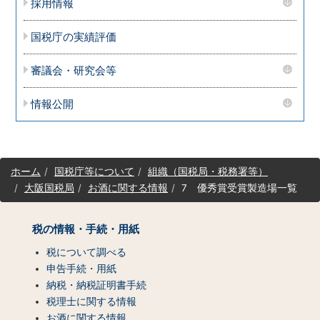
採用情報
国税庁の実績評価
審議会・研究会等
情報公開
サ
ホーム
国税庁等について
組織（国税局・税務署等）
イ
大阪国税局
お酒に関する情報
7 優秀賞受賞製造場一覧
ト
マ
ッ
税の情報・手続・用紙
プ
（コ
税について調べる
ン
申告手続・用紙
テ
納税・納税証明書手続
ン
税理士に関する情報
ツ
お酒に関する情報