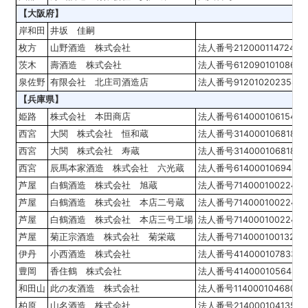
【大阪府】
岸和田
井坂 佳嗣
枚方
山野酒造 株式会社
法人番号2120001147248
茨木
壽酒造 株式会社
法人番号6120901010864
泉佐野
有限会社 北庄司酒造店
法人番号9120102023548
【兵庫県】
姫路
株式会社 本田商店
法人番号6140001061542
西宮
大関 株式会社 恒和蔵
法人番号3140001068185
西宮
大関 株式会社 寿蔵
法人番号3140001068185
西宮
辰馬本家酒造 株式会社 六光蔵
法人番号6140001069420
芦屋
白鶴酒造 株式会社 旭蔵
法人番号7140001002248
芦屋
白鶴酒造 株式会社 本店二号蔵
法人番号7140001002248
芦屋
白鶴酒造 株式会社 本店三号工場
法人番号7140001002248
芦屋
菊正宗酒造 株式会社 菊栄蔵
法人番号7140001001324
伊丹
小西酒造 株式会社
法人番号4140001078332
豊岡
香住鶴 株式会社
法人番号4140001056486
和田山
此の友酒造 株式会社
法人番号1140001046804
柏原
山名酒造 株式会社
法人番号2140001041358