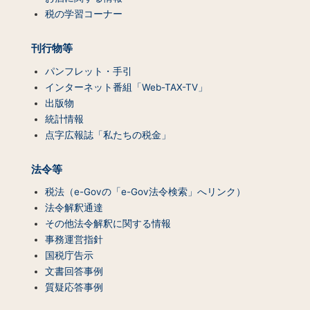
一
税の学習コーナー
覧）
刊行物等
パンフレット・手引
インターネット番組「Web-TAX-TV」
出版物
統計情報
点字広報誌「私たちの税金」
法令等
税法（e-Govの「e-Gov法令検索」へリンク）
法令解釈通達
その他法令解釈に関する情報
事務運営指針
国税庁告示
文書回答事例
質疑応答事例