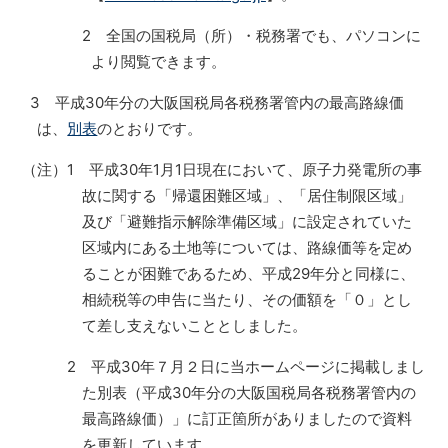
2
全国の国税局（所）・税務署でも、パソコンに
より閲覧できます。
3 平成30年分の大阪国税局各税務署管内の最高路線価
は、
別表
のとおりです。
（注）1 平成30年1月1日現在において、原子力発電所の事
故に関する「帰還困難区域」、「居住制限区域」
及び「避難指示解除準備区域」に設定されていた
区域内にある土地等については、路線価等を定め
ることが困難であるため、平成29年分と同様に、
相続税等の申告に当たり、その価額を「０」とし
て差し支えないこととしました。
2 平成30年７月２日に当ホームページに掲載しまし
た別表（平成30年分の大阪国税局各税務署管内の
最高路線価）」に訂正箇所がありましたので資料
を更新しています。