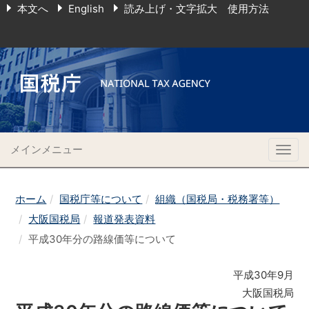
本文へ
English
読み上げ・文字拡大 使用方法
メインメニュー
Togg
navig
ホーム
国税庁等について
組織（国税局・税務署等）
大阪国税局
報道発表資料
平成30年分の路線価等について
平成30年9月
大阪国税局