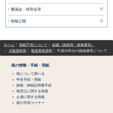
審議会・研究会等
情報公開
サ
ホーム
国税庁等について
組織（国税局・税務署等）
イ
大阪国税局
報道発表資料
平成30年分の路線価等について
ト
マ
ッ
税の情報・手続・用紙
プ
（コ
税について調べる
ン
申告手続・用紙
テ
納税・納税証明書手続
ン
税理士に関する情報
ツ
お酒に関する情報
一
税の学習コーナー
覧）