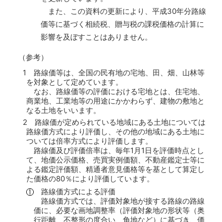
また、この資料の更新により、平成30年分路線
価等に基づく相続税、贈与税の課税価格の計算に
影響を及ぼすことはありません。
（参考）
1 路線価等は、全国の民有地の宅地、田、畑、山林等
を対象として定めています。
なお、路線価等の評価における宅地とは、住宅地、
商業地、工業地等の用途にかかわらず、建物の敷地と
なる土地をいいます。
2 路線価が定められている地域にある土地については
路線価方式により評価し、その他の地域にある土地に
ついては倍率方式により評価します。
路線価及び評価倍率は、毎年1月1日を評価時点とし
て、地価公示価格、売買実例価額、不動産鑑定士等に
よる鑑定評価額、精通者意見価格等を基として算定し
た価格の80％により評価しています。
路線価方式による評価
路線価方式では、評価対象地が接する路線の路線
価に、必要な画地調整率（評価対象地の形状等（奥
行距離、不整形の度合い、角地など）に基づき、価