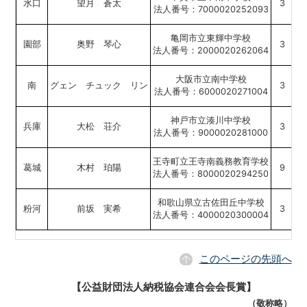
水口
望月 蒼太
3
法人番号：7000020252093
亀岡市立東輝中学校
園部
奥野 琴心
3
法人番号：2000020262064
大阪市立南中学校
南
グェン チュック リン
3
税
法人番号：6000020271004
神戸市立湊川中学校
兵庫
大松 荘介
3
未
法人番号：9000020281000
王寺町立王寺南義務教育学校
葛城
木村 珀陽
9
法人番号：8000020294250
和歌山県立古佐田丘中学校
粉河
前坂 実希
3
法人番号：4000020300004
このページの先頭へ
【公益財団法人納税協会連合会会長賞】
（敬称略）