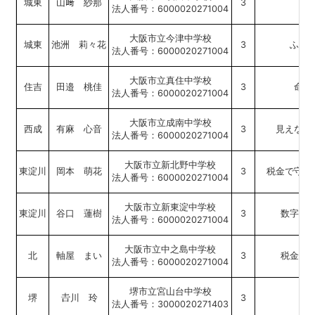
城東
山﨑 紗那
3
法人番号：6000020271004
大阪市立今津中学校
城東
池洲 莉々花
3
ふる
法人番号：6000020271004
大阪市立真住中学校
住吉
田邉 桃佳
3
命を
法人番号：6000020271004
大阪市立成南中学校
西成
有麻 心音
3
見えない
法人番号：6000020271004
大阪市立新北野中学校
東淀川
岡本 萌花
3
税金で守ら
法人番号：6000020271004
大阪市立新東淀中学校
東淀川
谷口 蓮樹
3
数字の
法人番号：6000020271004
大阪市立中之島中学校
北
軸屋 まい
3
税金が
法人番号：6000020271004
堺市立宮山台中学校
堺
川 玲
3
法人番号：3000020271403