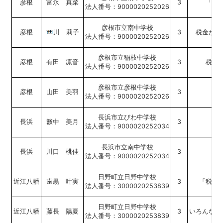
彦根
富永 真菜
3
「税
法人番号：9000020252026
彦根市立南中学校
彦根
川 莉子
3
税金がつ
法人番号：9000020252026
彦根市立稲枝中学校
彦根
有田 凛音
3
税に
法人番号：9000020252026
彦根市立彦根中学校
彦根
山田 美羽
3
法人番号：9000020252026
長浜市立びわ中学校
長浜
籔中 美月
3
縁
法人番号：9000020252034
長浜市立南中学校
長浜
川口 桃佳
3
法人番号：9000020252034
日野町立日野中学校
近江八幡
歯黒 叶実
3
「税が
法人番号：3000020253839
日野町立日野中学校
近江八幡
藤長 陽夏
3
いろんな場
法人番号：3000020253839