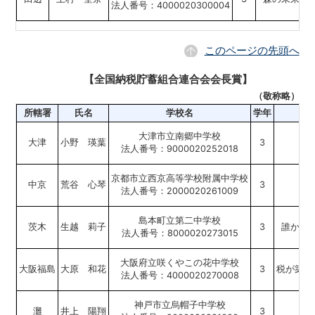
法人番号：4000020300004
このページの先頭へ
【全国納税貯蓄組合連合会会長賞】
（敬称略）
所轄署
氏名
学校名
学年
大津市立南郷中学校
大津
小野 瑛葉
3
人
法人番号：9000020252018
京都市立西京高等学校附属中学校
中京
荒谷 心琴
3
税
法人番号：2000020261009
島本町立第二中学校
茨木
生越 莉子
3
誰かの
法人番号：8000020273015
大阪府立咲くやこの花中学校
大阪福島
大原 和花
3
税が築く
法人番号：4000020270008
神戸市立烏帽子中学校
灘
井上 陽翔
3