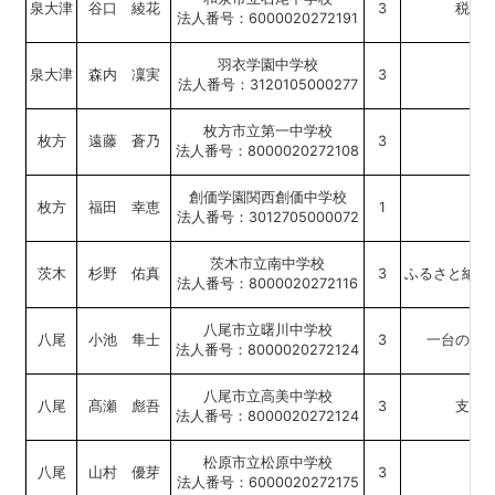
泉大津
谷口 綾花
3
税金
法人番号：6000020272191
羽衣学園中学校
泉大津
森内 凜実
3
命
法人番号：3120105000277
枚方市立第一中学校
枚方
遠藤 蒼乃
3
法人番号：8000020272108
創価学園関西創価中学校
枚方
福田 幸恵
1
法人番号：3012705000072
茨木市立南中学校
茨木
杉野 佑真
3
ふるさと納税
法人番号：8000020272116
八尾市立曙川中学校
八尾
小池 隼士
3
一台のタ
法人番号：8000020272124
八尾市立高美中学校
八尾
髙瀬 彪吾
3
支え
法人番号：8000020272124
松原市立松原中学校
八尾
山村 優芽
3
法人番号：6000020272175