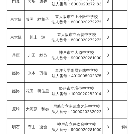
門真
大場 悠香
3
法人番号：6000020272183
東大阪市立上小阪中学校
東大阪
藤岡 紗和子
3
法人番号：8000020272272
東大阪市立石切中学校
東大阪
川上 漣
3
法人番号：8000020272272
神戸市立大原中学校
兵庫
川田 紗良
3
税
法人番号：9000020281000
東洋大学附属姫路中学校
姫路
米本 万桜
3
法人番号：4010005002375
姫路市立増位中学校
姫路
花田 明佳里
3
より
法人番号：1000020282014
尼崎市立南武庫之荘中学校
尼崎
大河原 和奏
3
法人番号：1000020282022
神戸市立井吹台中学校
明石
守山 凌也
3
科学振
法人番号：9000020281000