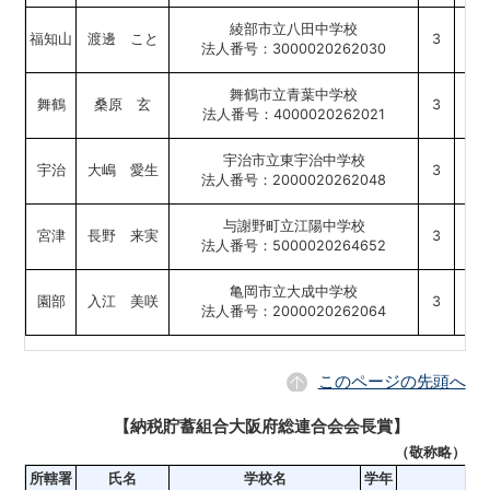
綾部市立八田中学校
福知山
渡邊 こと
3
法人番号：3000020262030
舞鶴市立青葉中学校
舞鶴
桑原 玄
3
法人番号：4000020262021
宇治市立東宇治中学校
宇治
大嶋 愛生
3
法人番号：2000020262048
与謝野町立江陽中学校
宮津
長野 来実
3
法人番号：5000020264652
亀岡市立大成中学校
園部
入江 美咲
3
法人番号：2000020262064
このページの先頭へ
【納税貯蓄組合大阪府総連合会会長賞】
（敬称略）
所轄署
氏名
学校名
学年