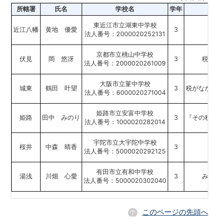
所轄署
氏名
学校名
学年
東近江市立湖東中学校
近江八幡
黄地 優愛
3
妹
法人番号：2000020252131
京都市立桃山中学校
伏見
岡 悠冴
3
税金
法人番号：2000020261009
大阪市立菫中学校
城東
鶴田 叶望
3
税がなかっ
法人番号：6000020271004
姫路市立安富中学校
姫路
田中 みのり
3
『その税金
法人番号：1000020282014
宇陀市立大宇陀中学校
桜井
中森 晴香
3
法人番号：5000020292125
有田市立有和中学校
湯浅
川畑 心愛
3
みん
法人番号：5000020302040
このページの先頭へ