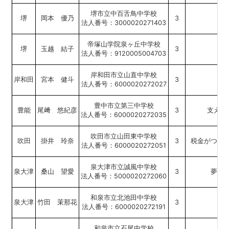
堺市立中百舌鳥中学校
堺
岡本 優乃
3
法人番号：3000020271403
帝塚山学院泉ヶ丘中学校
堺
玉越 結子
3
信
法人番号：9120005004703
岸和田市立山直中学校
岸和田
宮本 健斗
3
法人番号：6000020272027
豊中市立第三中学校
豊能
尾﨑 悠紀彦
3
支えら
法人番号：6000020272035
吹田市立山田東中学校
吹田
掛井 玲奈
3
税金がつな
法人番号：6000020272051
泉大津市立誠風中学校
泉大津
桑山 望愛
3
夢を
法人番号：5000020272060
和泉市立北池田中学校
泉大津
竹田 茉那花
3
芸
法人番号：6000020272191
和泉市立石尾中学校