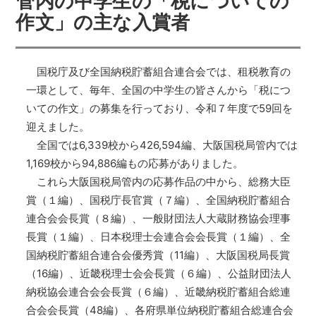
管内の中学生の「税についての
作文」の主な入賞者
国税庁及び全国納税貯蓄組合連合会では、租税教育の
一環として、毎年、全国の中学生の皆さんから「税につ
いての作文」の募集を行っており、令和７年度で59回を
迎えました。
全国では6,339校から426,594編、大阪国税局管内では
1,169校から94,886編もの応募がありました。
これら大阪国税局管内の応募作品の中から、総務大臣
賞（１編）、国税庁長官賞（７編）、全国納税貯蓄組合
連合会会長賞（８編）、一般財団法人大蔵財務協会理事
長賞（１編）、日本税理士会連合会会長賞（１編）、全
国納税貯蓄組合連合会優秀賞（11編）、大阪国税局長賞
（16編）、近畿税理士会会長賞（６編）、公益財団法人
納税協会連合会会長賞（６編）、近畿納税貯蓄組合総連
合会会長賞（48編）、各府県単位納税貯蓄組合総連合会