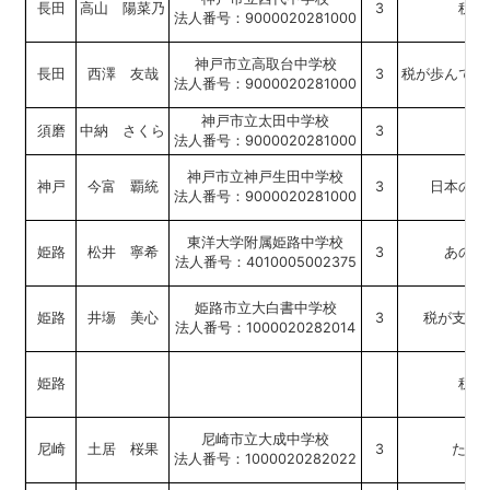
長田
高山 陽菜乃
3
税と
法人番号：9000020281000
神戸市立高取台中学校
長田
西澤 友哉
3
税が歩んでき
法人番号：9000020281000
神戸市立太田中学校
須磨
中納 さくら
3
税
法人番号：9000020281000
神戸市立神戸生田中学校
神戸
今富 覇統
3
日本の消
法人番号：9000020281000
東洋大学附属姫路中学校
姫路
松井 寧希
3
あの橋
法人番号：4010005002375
姫路市立大白書中学校
姫路
井塲 美心
3
税が支え
法人番号：1000020282014
姫路
税で
尼崎市立大成中学校
尼崎
土居 桜果
3
たか
法人番号：1000020282022