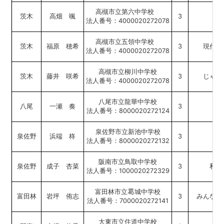
高槻市立第六中学校
茨木
高畑 颯
3
今
法人番号：4000020272078
高槻市立五領中学校
茨木
福原 穂希
3
現代社
法人番号：4000020272078
高槻市立柳川中学校
茨木
藤井 咲希
3
じゃま
法人番号：4000020272078
八尾市立龍華中学校
八尾
一瀬 奏
3
税
法人番号：8000020272124
泉佐野市立新池中学校
泉佐野
浜端 柊
3
経
法人番号：8000020272132
阪南市立鳥取中学校
泉佐野
成子 杏菜
3
私の
法人番号：1000020272329
富田林市立
城中学校
富田林
岩坪 侑志
3
みんなの
法人番号：7000020272141
大東市立住道中学校