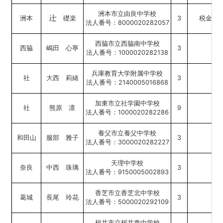
洲本市立由良中学校
洲本
礎楽
3
税金に
法人番号：8000020282057
西脇市立西脇南中学校
西脇
嶋田 心寧
3
法人番号：1000020282138
兵庫教育大学附属中学校
社
大西 莉緒
3
法人番号：2140005016868
加東市立社学園中学校
社
熊原 凛
9
小
法人番号：1000020282286
養父市立養父中学校
和田山
服部 雅子
3
法人番号：3000020282227
天理中学校
奈良
中西 珠璃
3
税
法人番号：9150005002893
香芝市立香芝北中学校
葛城
長尾 玲花
3
法人番号：5000020292109
桜井市立桜井東中学校