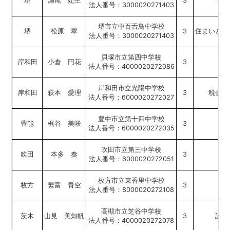
堺
瀬尾 妃生
3
「税
法人番号：3000020271403
堺市立中百舌鳥中学校
堺
松原 翠
3
住まいと税
法人番号：3000020271403
貝塚市立第四中学校
岸和田
小倉 円花
3
法人番号：4000020272086
岸和田市立光陽中学校
岸和田
萩本 愛理
3
税金は
法人番号：6000020272027
豊中市立第十四中学校
豊能
梶谷 美咲
3
『
法人番号：6000020272035
吹田市立第三中学校
吹田
本多 奏
3
関
法人番号：6000020272051
枚方市立東香里中学校
枚方
繁富 青空
3
知
法人番号：8000020272108
高槻市立芝谷中学校
茨木
山見 美知帆
3
誰か
法人番号：4000020272078