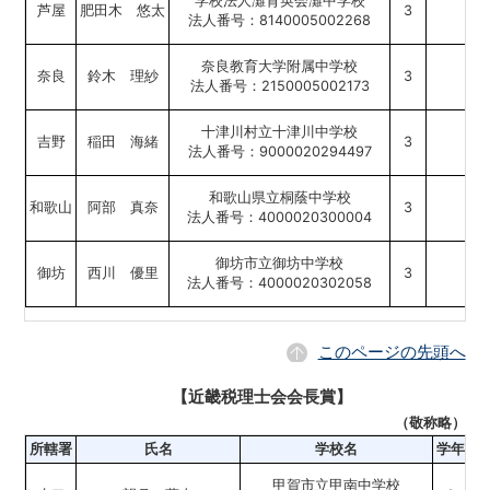
学校法人灘育英会灘中学校
芦屋
肥田木 悠太
3
法人番号：8140005002268
奈良教育大学附属中学校
奈良
鈴木 理紗
3
法人番号：2150005002173
十津川村立十津川中学校
吉野
稲田 海緒
3
法人番号：9000020294497
和歌山県立桐蔭中学校
和歌山
阿部 真奈
3
法人番号：4000020300004
御坊市立御坊中学校
御坊
西川 優里
3
法人番号：4000020302058
このページの先頭へ
【近畿税理士会会長賞】
（敬称略）
所轄署
氏名
学校名
学年
甲賀市立甲南中学校