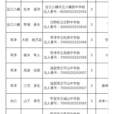
近江八幡市立八幡西中学校
近江八幡
松本 葵羽
3
法人番号：9000020252042
日野町立日野中学校
近江八幡
野瀬 蒼生
3
「税
法人番号：3000020253839
草津市立松原中学校
草津
大西 穂乃花
3
学び
法人番号：7000020252069
草津市立高穂中学校
草津
椹木 隼人
3
スポ
法人番号：7000020252069
滋賀県立守山中学校
草津
髙屋 佳那
3
税
法人番号：7000020250007
滋賀県立守山中学校
草津
三宅 菜生
3
森林環
法人番号：7000020250007
甲賀市立城山中学校
水口
山下 青空
3
未来への
法人番号：7000020252093
甲賀市立甲賀中学校