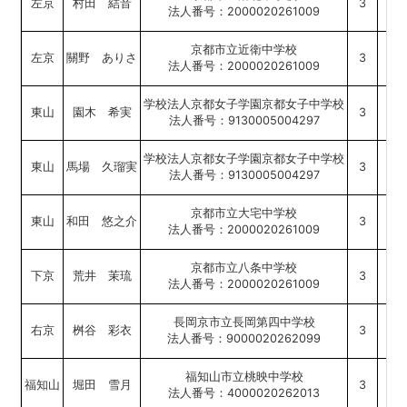
左京
村田 結音
3
法人番号：2000020261009
京都市立近衛中学校
左京
關野 ありさ
3
法人番号：2000020261009
学校法人京都女子学園京都女子中学校
東山
園木 希実
3
法人番号：9130005004297
学校法人京都女子学園京都女子中学校
東山
馬場 久瑠実
3
法人番号：9130005004297
京都市立大宅中学校
東山
和田 悠之介
3
法人番号：2000020261009
京都市立八条中学校
下京
荒井 茉琉
3
法人番号：2000020261009
長岡京市立長岡第四中学校
右京
桝谷 彩衣
3
法人番号：9000020262099
福知山市立桃映中学校
福知山
堀田 雪月
3
法人番号：4000020262013