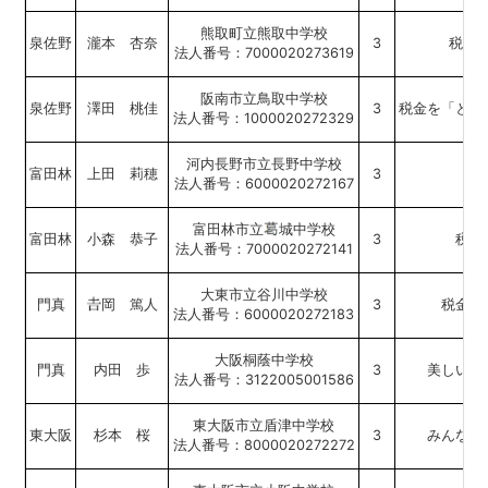
熊取町立熊取中学校
泉佐野
瀧本 杏奈
3
税の
法人番号：7000020273619
阪南市立鳥取中学校
泉佐野
澤田 桃佳
3
税金を「とら
法人番号：1000020272329
河内長野市立長野中学校
富田林
上田 莉穂
3
法人番号：6000020272167
富田林市立
城中学校
富田林
小森 恭子
3
税金
法人番号：7000020272141
大東市立谷川中学校
門真
岡 篤人
3
税金を
法人番号：6000020272183
大阪桐蔭中学校
門真
内田 歩
3
美しい国
法人番号：3122005001586
東大阪市立盾津中学校
東大阪
杉本 桜
3
みんなで
法人番号：8000020272272