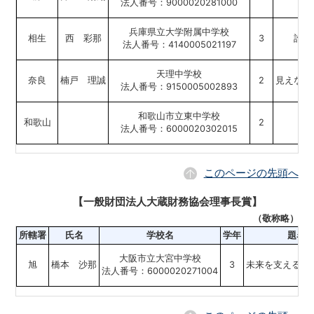
法人番号：9000020281000
兵庫県立大学附属中学校
相生
西 彩那
3
誰が
法人番号：4140005021197
天理中学校
奈良
楠戸 理誠
2
見えない
法人番号：9150005002893
和歌山市立東中学校
和歌山
2
法人番号：6000020302015
このページの先頭へ
【一般財団法人大蔵財務協会理事長賞】
（敬称略）
所轄署
氏名
学校名
学年
題名
大阪市立大宮中学校
旭
橋本 沙那
3
未来を支える一
法人番号：6000020271004