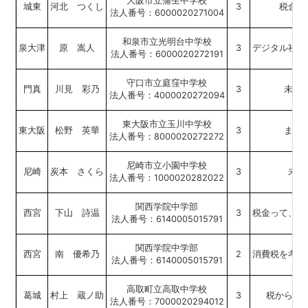
大阪市立蒲生中学校
城東
河北 つくし
3
税金で
法人番号：6000020271004
和泉市立光明台中学校
泉大津
原 嵩人
3
デジタル社会
法人番号：6000020272191
守口市立庭窪中学校
門真
川見 彩乃
3
未来
法人番号：4000020272094
東大阪市立玉川中学校
東大阪
松野 英華
3
まち
法人番号：8000020272272
尼崎市立小園中学校
尼崎
炭本 さくら
3
未来
法人番号：1000020282022
関西学院中学部
西宮
下山 詩温
3
税金って、私
法人番号：6140005015791
関西学院中学部
西宮
南 優希乃
2
消費税を考え
法人番号：6140005015791
高取町立高取中学校
葛城
村上 蔵ノ助
3
税から生
法人番号：7000020294012