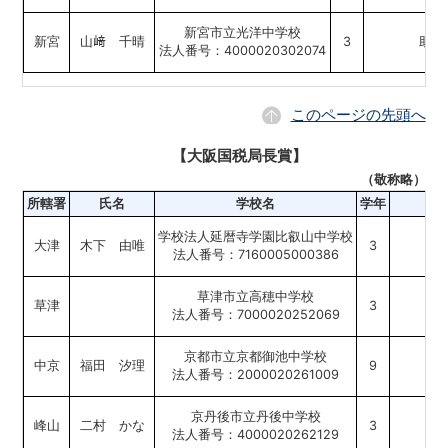
新宮市立光洋中学校
新宮
山﨑 千晴
3
助け
法人番号：4000020302074
このページの先頭へ
【大阪国税局長賞】
（敬称略）
所轄署
氏名
学校名
学年
学校法人延暦寺学園比叡山中学校
大津
木下 由唯
3
法人番号：7160005000386
草津市立高穂中学校
草津
3
税
法人番号：7000020252069
京都市立京都御池中学校
中京
福田 汐理
9
法人番号：2000020261009
京丹後市立丹後中学校
峰山
二村 かな
3
「
法人番号：4000020262129