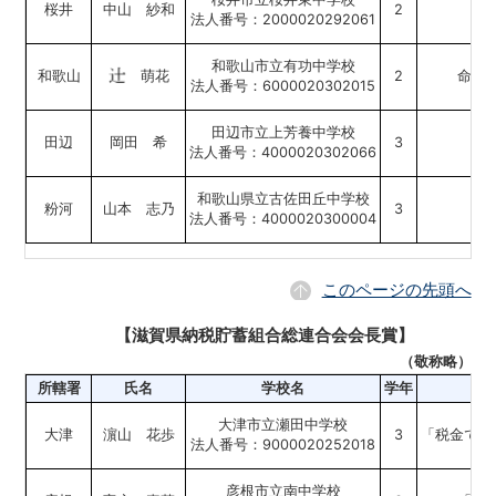
桜井
中山 紗和
2
託
法人番号：2000020292061
和歌山市立有功中学校
和歌山
萌花
2
命を
法人番号：6000020302015
田辺市立上芳養中学校
田辺
岡田 希
3
法人番号：4000020302066
和歌山県立古佐田丘中学校
粉河
山本 志乃
3
法人番号：4000020300004
このページの先頭へ
【滋賀県納税貯蓄組合総連合会会長賞】
（敬称略）
所轄署
氏名
学校名
学年
大津市立瀬田中学校
大津
濵山 花歩
3
「税金でつ
法人番号：9000020252018
彦根市立南中学校