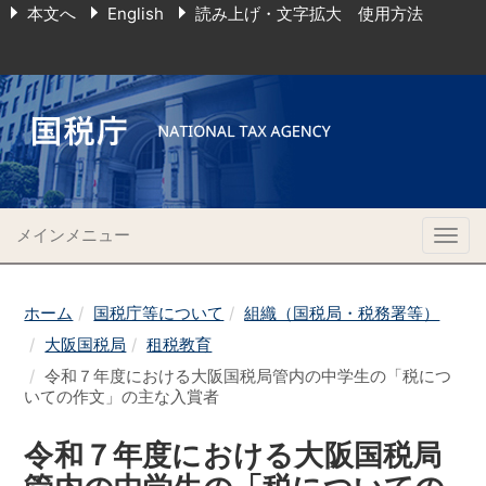
本文へ
English
読み上げ・文字拡大 使用方法
メインメニュー
Togg
navig
ホーム
国税庁等について
組織（国税局・税務署等）
大阪国税局
租税教育
令和７年度における大阪国税局管内の中学生の「税につ
いての作文」の主な入賞者
令和７年度における大阪国税局