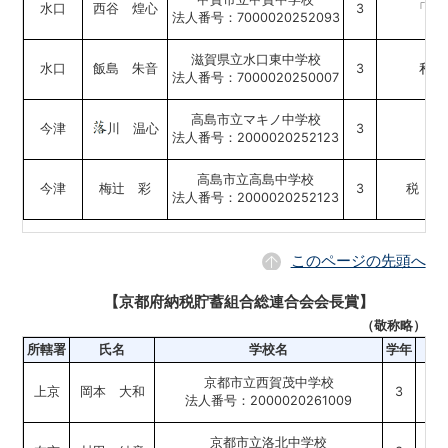
水口
西谷 煌心
3
「税
法人番号：7000020252093
滋賀県立水口東中学校
水口
飯島 朱音
3
私が
法人番号：7000020250007
高島市立マキノ中学校
今津
川 温心
3
法人番号：2000020252123
高島市立高島中学校
今津
梅辻 彩
3
税 税
法人番号：2000020252123
このページの先頭へ
【京都府納税貯蓄組合総連合会会長賞】
（敬称略）
所轄署
氏名
学校名
学年
京都市立西賀茂中学校
上京
岡本 大和
3
「あ
法人番号：2000020261009
京都市立洛北中学校