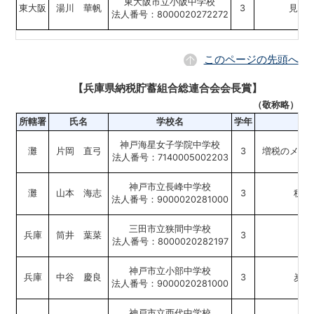
東大阪市立小阪中学校
東大阪
湯川 華帆
3
見え
法人番号：8000020272272
このページの先頭へ
【兵庫県納税貯蓄組合総連合会会長賞】
（敬称略）
所轄署
氏名
学校名
学年
神戸海星女子学院中学校
灘
片岡 直弓
3
増税のメリ
法人番号：7140005002203
神戸市立長峰中学校
灘
山本 海志
3
税金
法人番号：9000020281000
三田市立狭間中学校
兵庫
筒井 葉菜
3
法人番号：8000020282197
神戸市立小部中学校
兵庫
中谷 慶良
3
炭素
法人番号：9000020281000
神戸市立西代中学校