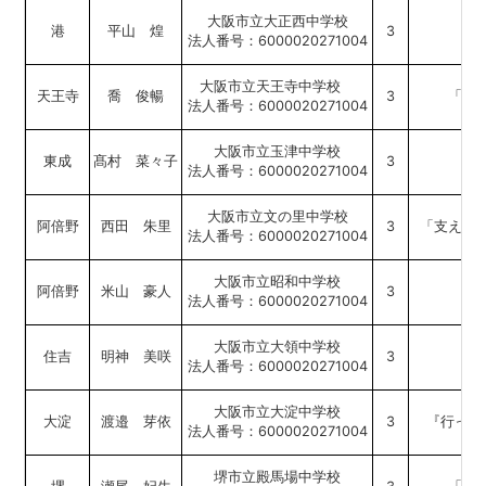
大阪市立大正西中学校
港
平山 煌
3
壊
法人番号：6000020271004
大阪市立天王寺中学校
天王寺
喬 俊暢
3
「税
法人番号：6000020271004
大阪市立玉津中学校
東成
髙村 菜々子
3
税
法人番号：6000020271004
大阪市立文の里中学校
阿倍野
西田 朱里
3
「支えあ
法人番号：6000020271004
大阪市立昭和中学校
阿倍野
米山 豪人
3
は
法人番号：6000020271004
大阪市立大領中学校
住吉
明神 美咲
3
法人番号：6000020271004
大阪市立大淀中学校
大淀
渡邉 芽依
3
『行って
法人番号：6000020271004
堺市立殿馬場中学校