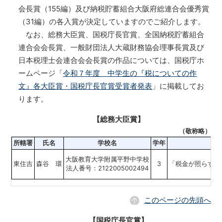
会長賞（155編）及び納税貯蓄組合大阪府総連合会優秀賞
（31編）の各入賞が決定していますのでご紹介します。
なお、総務大臣賞、国税庁長官賞、全国納税貯蓄組合
連合会会長賞、一般財団法人大蔵財務協会理事長賞及び
日本税理士会連合会会長賞の作品については、国税庁ホ
ームページ「
令和７年度 中学生の『税についての作
文』各大臣賞・国税庁長官賞受賞者発表
」に掲載してお
ります。
【総務大臣賞】
（敬称略）
所轄署
氏名
学校名
学年
大阪教育大学附属平野中学校
東住吉
森谷 環
3
「税金が照らす夢
法人番号：2122005002494
このページの先頭へ
【国税庁長官賞】