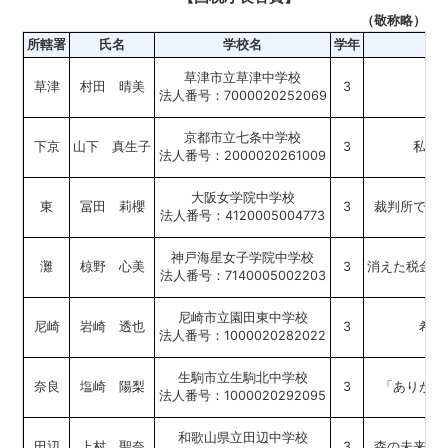
（敬称略）
所轄署
氏名
学校名
学年
草津市立草津中学校
草津
村田 晴美
3
法人番号：7000020252069
京都市立七条中学校
下京
山下 真生子
3
私と
法人番号：2000020261009
大阪女学院中学校
東
冨田 莉櫻
3
裁判所で考
法人番号：4120005004773
神戸海星女子学院中学校
灘
椋野 心美
3
消えた税金が
法人番号：7140005002203
尼崎市立園田東中学校
尼崎
岩崎 透也
3
希望
法人番号：1000020282022
生駒市立生駒北中学校
奈良
塩崎 陽梨
3
「ありがと
法人番号：1000020292095
和歌山県立田辺中学校
田辺
上村 聖奈
3
森の未来を