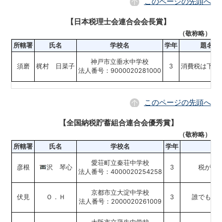
このページの先頭へ
【日本税理士会連合会会長賞】
（敬称略）
所轄署
氏名
学校名
学年
題名
神戸市立垂水中学校
須磨
梶村 日菜子
3
消費税は下が
法人番号：9000020281000
このページの先頭へ
【全国納税貯蓄組合連合会優秀賞】
（敬称略）
所轄署
氏名
学校名
学年
愛荘町立秦荘中学校
彦根
沢 琴心
3
税が支
法人番号：4000020254258
京都市立大淀中学校
伏見
Ｏ．Ｈ
3
誰でもス
法人番号：2000020261009