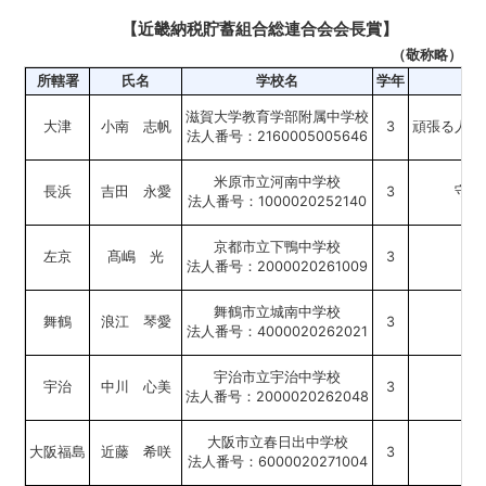
【近畿納税貯蓄組合総連合会会長賞】
（敬称略）
所轄署
氏名
学校名
学年
滋賀大学教育学部附属中学校
大津
小南 志帆
3
頑張る人が
法人番号：2160005005646
米原市立河南中学校
長浜
吉田 永愛
3
守り
法人番号：1000020252140
京都市立下鴨中学校
左京
髙嶋 光
3
法人番号：2000020261009
舞鶴市立城南中学校
舞鶴
浪江 琴愛
3
豊
法人番号：4000020262021
宇治市立宇治中学校
宇治
中川 心美
3
法人番号：2000020262048
大阪市立春日出中学校
大阪福島
近藤 希咲
3
未
法人番号：6000020271004