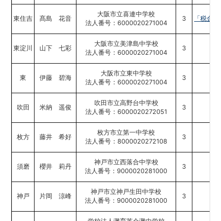
大阪市立喜連中学校
東住吉
髙島 花音
3
「税金で」
法人番号：6000020271004
大阪市立美津島中学校
東淀川
山下 七彩
3
法人番号：6000020271004
大阪市立東中学校
東
伊藤 碧海
3
法人番号：6000020271004
吹田市立高野台中学校
吹田
米納 遥俊
3
「
法人番号：6000020272051
枚方市立第一中学校
枚方
藤井 希好
3
法人番号：8000020272108
神戸市立西落合中学校
須磨
櫻井 莉丹
3
大阪
法人番号：9000020281000
神戸市立神戸生田中学校
神戸
片岡 涼峰
3
「取
法人番号：9000020281000