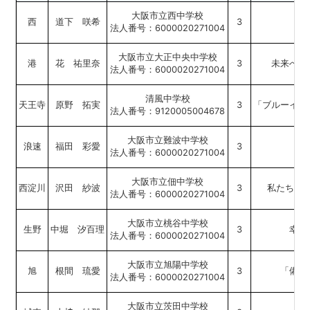
大阪市立西中学校
西
道下 咲希
3
法人番号：6000020271004
大阪市立大正中央中学校
港
花 祐里奈
3
未来へつ
法人番号：6000020271004
清風中学校
天王寺
原野 拓実
3
「ブルーイン
法人番号：9120005004678
大阪市立難波中学校
浪速
福田 彩愛
3
「
法人番号：6000020271004
大阪市立佃中学校
西淀川
沢田 紗波
3
私たちの
法人番号：6000020271004
大阪市立桃谷中学校
生野
中堀 汐百理
3
幸せ
法人番号：6000020271004
大阪市立旭陽中学校
旭
根間 琉愛
3
「備え
法人番号：6000020271004
大阪市立茨田中学校