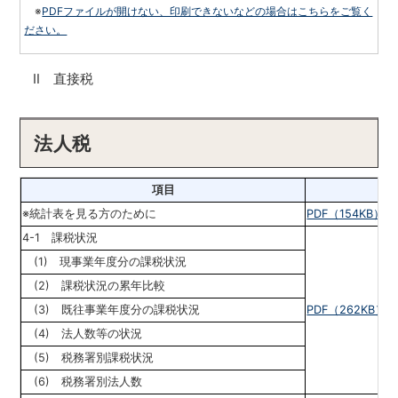
※
PDFファイルが開けない、印刷できないなどの場合はこちらをご覧く
ださい。
Ⅱ
直接税
法人税
項目
3
※統計表を見る方のために
PDF（154KB）
4-1 課税状況
(1) 現事業年度分の課税状況
(2) 課税状況の累年比較
(3) 既往事業年度分の課税状況
PDF（262KB）
E
(4) 法人数等の状況
(5) 税務署別課税状況
(6) 税務署別法人数