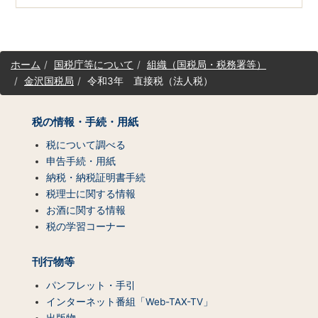
サ
ホーム
国税庁等について
組織（国税局・税務署等）
イ
金沢国税局
令和3年 直接税（法人税）
ト
マ
ッ
税の情報・手続・用紙
プ
（コ
税について調べる
ン
申告手続・用紙
テ
納税・納税証明書手続
ン
税理士に関する情報
ツ
お酒に関する情報
一
税の学習コーナー
覧）
刊行物等
パンフレット・手引
インターネット番組「Web-TAX-TV」
出版物