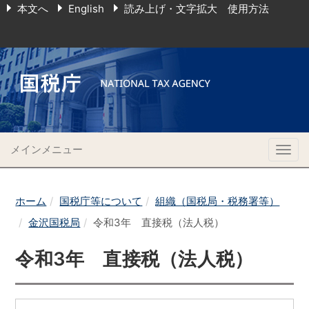
本文へ
English
読み上げ・文字拡大 使用方法
メインメニュー
Togg
navig
ホーム
国税庁等について
組織（国税局・税務署等）
金沢国税局
令和3年 直接税（法人税）
令和3年 直接税（法人税）