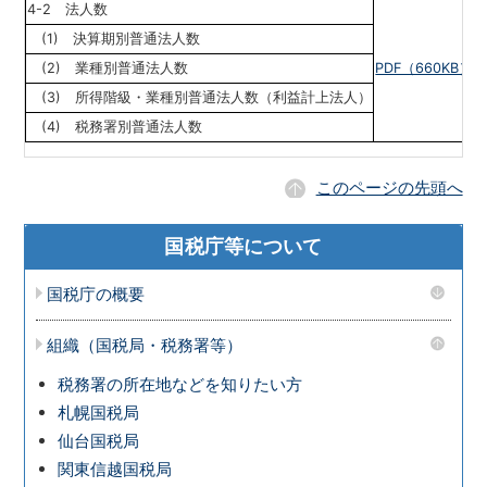
4-2 法人数
(1) 決算期別普通法人数
(2) 業種別普通法人数
PDF（660KB）
E
(3) 所得階級・業種別普通法人数（利益計上法人）
(4) 税務署別普通法人数
このページの先頭へ
国税庁等について
国税庁の概要
組織（国税局・税務署等）
税務署の所在地などを知りたい方
札幌国税局
仙台国税局
関東信越国税局