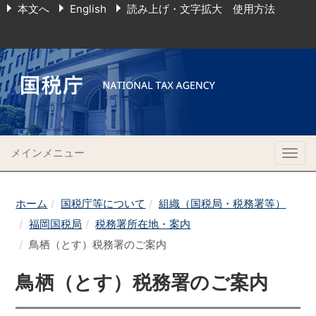
本文へ
English
読み上げ・文字拡大 使用方法
メインメニュー
Togg
navig
ホーム
国税庁等について
組織（国税局・税務署等）
福岡国税局
税務署所在地・案内
鳥栖（とす）税務署のご案内
鳥栖（とす）税務署のご案内