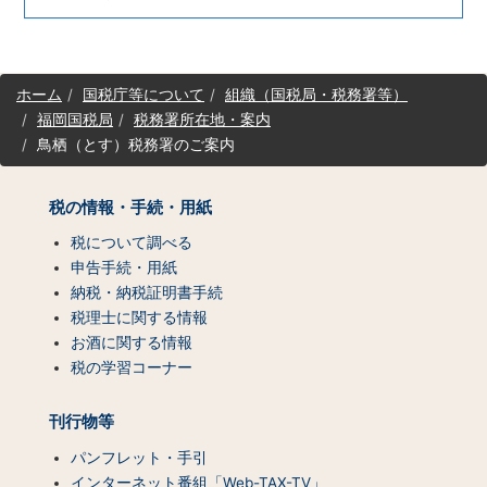
サ
ホーム
国税庁等について
組織（国税局・税務署等）
イ
福岡国税局
税務署所在地・案内
ト
鳥栖（とす）税務署のご案内
マ
ッ
プ
税の情報・手続・用紙
（コ
ン
税について調べる
テ
申告手続・用紙
ン
納税・納税証明書手続
ツ
税理士に関する情報
一
お酒に関する情報
覧）
税の学習コーナー
刊行物等
パンフレット・手引
インターネット番組「Web-TAX-TV」