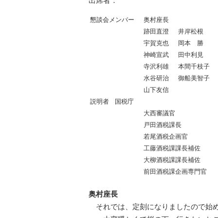
出席者：
懇談会メンバー
奥村座長
跡田直澄
井岸松根
宇賀克也
岡本 勝
神崎宣武
田中利見
寺沢利雄
本間千枝子
水谷研治
御船美智子
山下友信
説明者
□
国税庁
大西審議官
戸田酒税課長
若尾酒税企画官
工藤酒税課課長補佐
大柳酒税課課長補佐
前田酒税課企画専門官
奥村座長
それでは、定刻になりましたので始