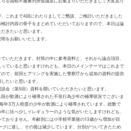
ろを国税不服審判所会議室にお集まりいただきまして大変あり
、これまで4回にわたりましてご懇談、ご検討いただきました
の検討内容の骨子をまとめていただいておりますので、本日は論
ただきたいと思います。
明をお願いいたします。
せていただきます。封筒の中に参考資料と、それから論点項目、
入っていると思いますけれども、本日のメインテーマはこれまで
すので、前回ヒアリングを実施した警察庁から追加の資料の提供
明したいと思います。
談会（第5回）資料を開いていただきたいと思います。
段が飲酒により補導された不良行為少年の補導状況でございま
毎年3万人程度の少年が飲酒により補導されています。総数で
後の年に比べ少しイレギュラーのような気がいたしますけれども、
ておりません。年齢別には小学校卒業後の13歳から増加が目
ピークに達し、その後は減少しています。分別がついてきたため