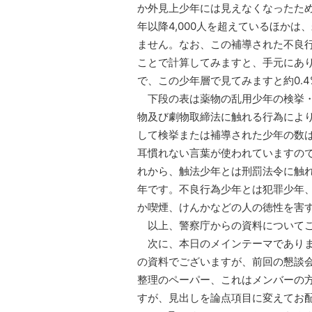
か外見上少年には見えなくなったため
年以降4,000人を超えているほか
ません。なお、この補導された不良
ことで計算してみますと、手元にあり
で、この少年層で見てみますと約0.
下段の表は薬物の乱用少年の検挙・
物及び劇物取締法に触れる行為によ
して検挙または補導された少年の数
耳慣れない言葉が使われていますの
れから、触法少年とは刑罰法令に触れ
年です。不良行為少年とは犯罪少年
か喫煙、けんかなどの人の徳性を害
以上、警察庁からの資料についてご
次に、本日のメインテーマでありま
の資料でございますが、前回の懇談
整理のペーパー、これはメンバーの
すが、見出しを論点項目に変えてお