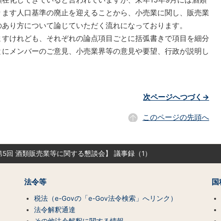
ります人口基準の廃止を迎えることから、小売業に関し、販売業
のあり方について論じていただく流れになっております。
すけれども、それぞれの論点項目ごとに括弧書きで項目を細分
とにメンバーのご意見、小売業界等の意見や要望、行政が説明し
次ページへつづく→
このページの先頭へ
第5回 酒類販売業等に関する懇談会】 議事録（1）
法令等
国
税法（e-Govの「e-Gov法令検索」へリンク）
法令解釈通達
その他法令解釈に関する情報