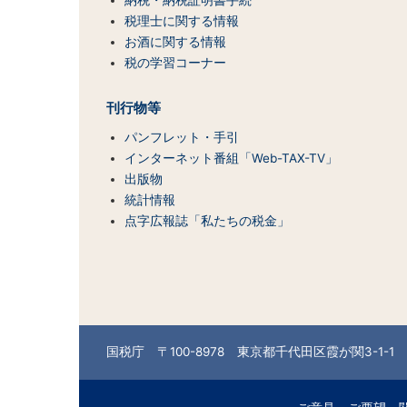
ン
テ
税理士に関する情報
ン
お酒に関する情報
ツ
税の学習コーナー
一
覧）
刊行物等
パンフレット・手引
インターネット番組「Web-TAX-TV」
出版物
統計情報
点字広報誌「私たちの税金」
国税庁 〒100-8978 東京都千代田区霞が関3-1-1 （