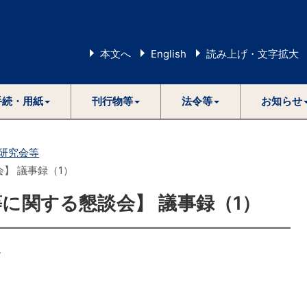
本文へ
English
読み上げ・文字拡大
手続・用紙
刊行物等
法令等
お知らせ
研究会等
】 議事録（1）
等に関する懇談会】 議事録（1）
3