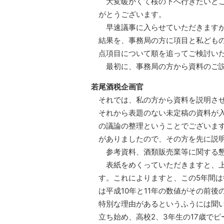
大変暖かくて桜の下へ行きたいとこ
がとうございます。
早速議事に入らせていただきますが
結果を、事務局の方に項目と私ども
点項目について順を追ってご検討い
最初に、事務局の方から資料のご説
若尾酒税企画官
それでは、私の方から資料を説明さ
それから表題のない未定稿の資料が
の議論の整理ということでございま
がありましたので、その方を先に説
参考資料、酒類販売業等に関する懇
表紙をめくっていただきますと、上
す。これによりますと、この5年間は
は平成10年と11年の数値がその前
特別な理由があるというふうには聞い
立ち始め、高校2、3年生の17歳で