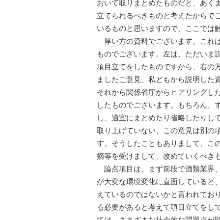
おいて取りまとめたものだと、あく
立てられるべきものと考えたからで
いるものと思いますので、ここでは
厚い方の資料でございます。これは
ものでございます。左は、ただいま
項目立てをしたものですから、右の
ましたご意見、私どもから説明した
それから関係省庁からヒアリングし
したものでございます。もちろん、
し、適宜にまとめたり省略したりし
取り上げていない、この意見は別の
す。そうしたこともありまして、こ
摘等を受けまして、改めていくべき
論点項目は、まず前段で酒類業界、
が大変な環境変化に直面していると
えているのではないかと言われてお
る必要があると考えて項目立てをし
ては、さまざまな社会的な問題点が顕