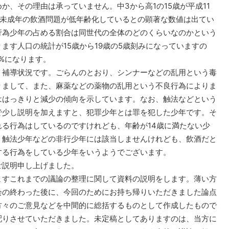
か、その理由は承っていません。中3から高1の15歳が平成11
は、未成年の飲酒問題が低年齢化しているとの顕著な数値は出てい
行為少年の占める割合は同世代の全体のどのくらいなのかという
ます人口の統計が15歳から19歳の5歳刻みになっていますの
4%になります。
補導状況です。ごらんのとおり、シンナーなどの乱用という毒
りまして、また、麻薬などの薬物の乱用という不良行為によりま
ははっきりと減少の傾向を示しています。なお、触法などという
で少し説明を加えますと、犯罪少年とは罪を犯した少年です。そ
る行為はしているのですけれども、年齢が14歳に満たない少
、触法少年などの非行少年には該当しませんけれども、飲酒だと
する行為をしている少年をいうようでございます。
説明申し上げました。
すこれまでの議論の整理に関して資料の説明をします。薄い方
会の終わった後に、今回のためにお持ち帰りいただきました論点
方々のご意見などを中間的に総括するものとして作成したもので
配りさせていただきました。未定稿としてありますのは、当方に