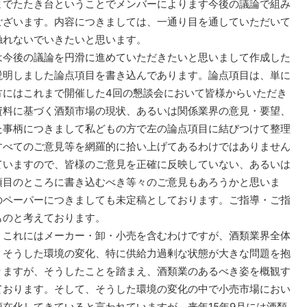
までたたき台ということでメンバーによります今後の議論で組み
ございます。内容につきましては、一通り目を通していただいて
触れないでいきたいと思います。
今後の議論を円滑に進めていただきたいと思いまして作成した
説明しました論点項目を書き込んであります。論点項目は、単に
方にはこれまで開催した4回の懇談会において皆様からいただき
資料に基づく酒類市場の現状、あるいは関係業界の意見・要望、
た事柄につきまして私どもの方で左の論点項目に結びつけて整理
すべてのご意見等を網羅的に拾い上げてあるわけではありません
ていますので、皆様のご意見を正確に反映していない、あるいは
項目のところに書き込むべき等々のご意見もあろうかと思いま
のペーパーにつきましても未定稿としております。ご指導・ご指
ものと考えております。
これにはメーカー・卸・小売を含むわけですが、酒類業界全体
、そうした環境の変化、特に供給力過剰な状態が大きな問題を抱
りますが、そうしたことを踏まえ、酒類業のあるべき姿を概観す
ております。そして、そうした環境の変化の中で小売市場におい
在化してきていると言われていますが、来年15年9月には酒類