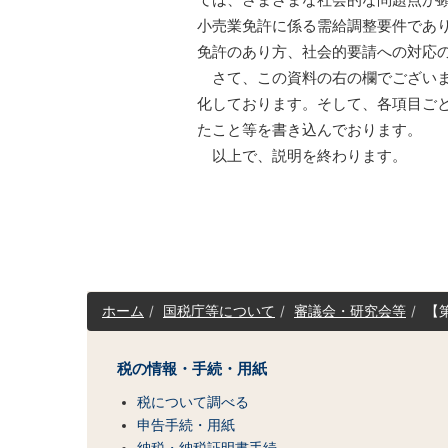
小売業免許に係る需給調整要件であ
免許のあり方、社会的要請への対応
さて、この資料の右の欄でございま
化しております。そして、各項目ご
たこと等を書き込んでおります。
以上で、説明を終わります。
サ
ホーム
国税庁等について
審議会・研究会等
【
イ
ト
マ
税の情報・手続・用紙
ッ
税について調べる
プ
（コ
申告手続・用紙
納税・納税証明書手続