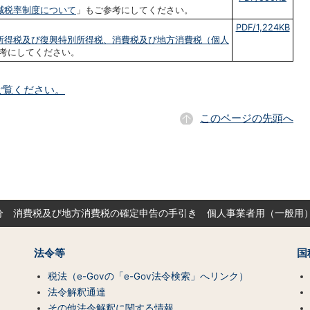
減税率制度について
」もご参考にしてください。
PDF/1,224KB
所得税及び復興特別所得税、消費税及び地方消費税（個人
考にしてください。
ご覧ください。
このページの先頭へ
分 消費税及び地方消費税の確定申告の手引き 個人事業者用（一般用
法令等
国
税法（e-Govの「e-Gov法令検索」へリンク）
法令解釈通達
その他法令解釈に関する情報