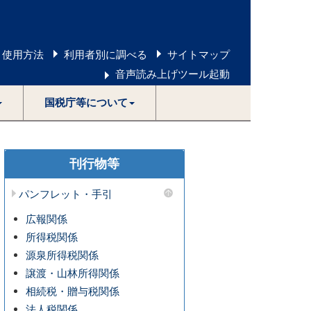
 使用方法
利用者別に調べる
サイトマップ
音声読み上げツール起動
国税庁等について
刊行物等
パンフレット・手引
広報関係
所得税関係
源泉所得税関係
譲渡・山林所得関係
相続税・贈与税関係
法人税関係