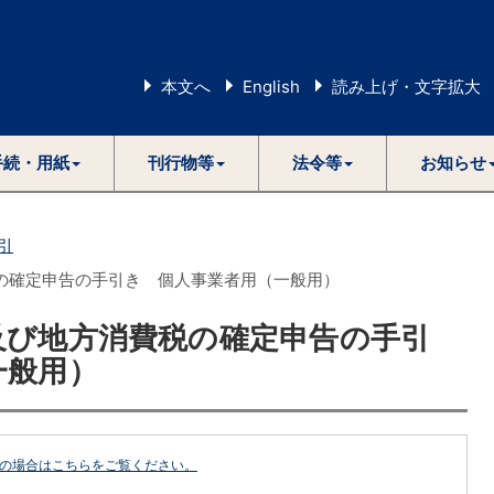
本文へ
English
読み上げ・文字拡大
手続・用紙
刊行物等
法令等
お知らせ
引
の確定申告の手引き 個人事業者用（一般用）
及び地方消費税の確定申告の手引
一般用）
どの場合はこちらをご覧ください。