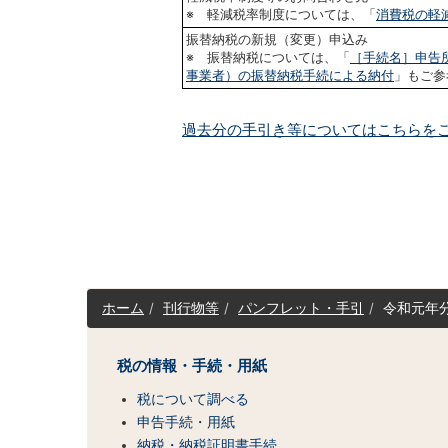
※ 軽減税率制度については、「
消費税の軽
振替納税の新規（変更）申込み
※ 振替納税については、「
［手続名］申告
事業者）の振替納税手続による納付
」もご参
過去分の手引き等についてはこちらを
サ
ホーム
刊行物等
パンフレット・手引
令和元年
イ
ト
マ
税の情報・手続・用紙
ッ
税について調べる
プ
（コ
申告手続・用紙
ン
納税・納税証明書手続