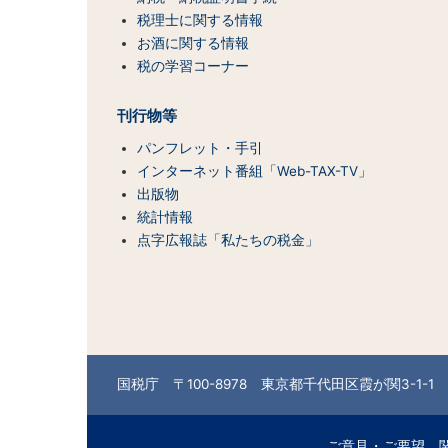
テ
税理士に関する情報
ン
お酒に関する情報
ツ
税の学習コーナー
一
覧）
刊行物等
パンフレット・手引
インターネット番組「Web-TAX-TV」
出版物
統計情報
点字広報誌「私たちの税金」
国税庁 〒100-8978 東京都千代田区霞が関3-1-1 （
ご意見・ご要望