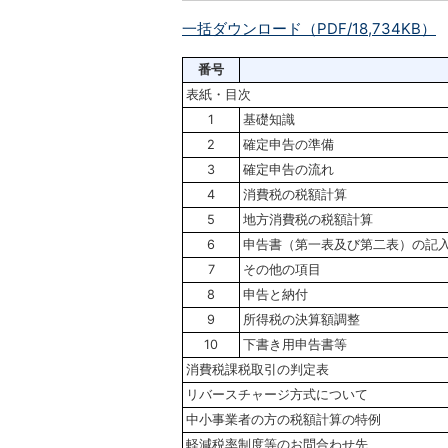
一括ダウンロード（PDF/18,734KB）
番号
表紙・目次
1
基礎知識
2
確定申告の準備
3
確定申告の流れ
4
消費税の税額計算
5
地方消費税の税額計算
6
申告書（第一表及び第二表）の記
7
その他の項目
8
申告と納付
9
所得税の決算額調整
10
下書き用申告書等
消費税課税取引の判定表
リバースチャージ方式について
中小事業者の方の税額計算の特例
軽減税率制度等のお問合わせ先