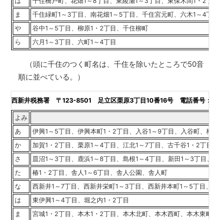
は
千住橋戸町、花畑1～8丁目、東綾瀬1～3丁目、東保木間1・2丁
ま
千住緑町1～3丁目、南花畑1～5丁目、千住宮元町、六木1～4丁
や
谷中1～5丁目、柳原1・2丁目、千住柳町
ら
六月1～3丁目、六町1～4丁目
（頭に千住のつく町名は、千住を除いたところで50音
順に並べている。）
西新井税務署
〒123-8501 足立区栗原3丁目10番16号 電話番号：03(38
よみ
管
あ
伊興1～5丁目、伊興本町1・2丁目、入谷1～9丁目、入谷町、梅島
か
加賀1・2丁目、栗原1～4丁目、江北1～7丁目、古千谷1・2丁目
さ
皿沼1～3丁目、鹿浜1～8丁目、島根1～4丁目、新田1～3丁目、関
た
椿1・2丁目、舎人1～6丁目、舎人公園、舎人町
な
西新井1～7丁目、西新井栄町1～3丁目、西新井本町1～5丁目、西
は
東伊興1～4丁目、堀之内1・2丁目
ま
宮城1・2丁目、本木1・2丁目、本木北町、本木西町、本木東町