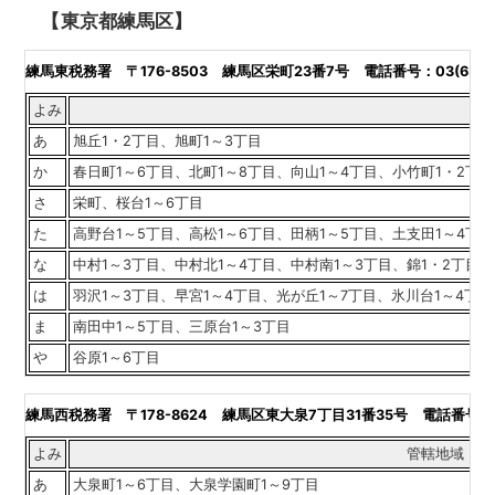
【東京都練馬区】
練馬東税務署
〒176-8503 練馬区栄町23番7号 電話番号：03(6371)
よみ
あ
旭丘1・2丁目、旭町1～3丁目
か
春日町1～6丁目、北町1～8丁目、向山1～4丁目、小竹町1・2丁目
さ
栄町、桜台1～6丁目
た
高野台1～5丁目、高松1～6丁目、田柄1～5丁目、土支田1～4丁
な
中村1～3丁目、中村北1～4丁目、中村南1～3丁目、錦1・2丁目、
は
羽沢1～3丁目、早宮1～4丁目、光が丘1～7丁目、氷川台1～4丁
ま
南田中1～5丁目、三原台1～3丁目
や
谷原1～6丁目
練馬西税務署
〒178-8624 練馬区東大泉7丁目31番35号 電話番号：03(
よみ
管轄地域
あ
大泉町1～6丁目、大泉学園町1～9丁目