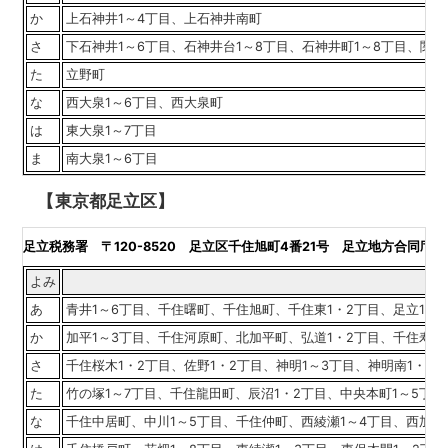
か
上石神井1～4丁目、上石神井南町
さ
下石神井1～6丁目、石神井台1～8丁目、石神井町1～8丁目、関町
た
立野町
な
西大泉1～6丁目、西大泉町
は
東大泉1～7丁目
ま
南大泉1～6丁目
【東京都足立区】
足立税務署
〒120-8520 足立区千住旭町4番21号 足立地方合同庁舎 電
よみ
あ
青井1～6丁目、千住曙町、千住旭町、千住東1・2丁目、足立1～
か
加平1～3丁目、千住河原町、北加平町、弘道1・2丁目、千住寿町
さ
千住桜木1・2丁目、佐野1・2丁目、神明1～3丁目、神明南1・2
た
竹の塚1～7丁目、千住龍田町、辰沼1・2丁目、中央本町1～5丁目
な
千住中居町、中川1～5丁目、千住仲町、西綾瀬1～4丁目、西加平