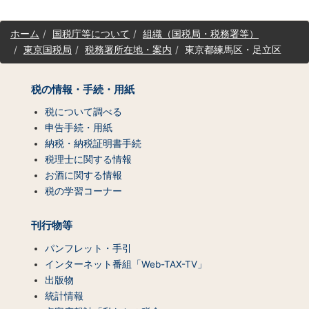
サ
ホーム
国税庁等について
組織（国税局・税務署等）
イ
東京国税局
税務署所在地・案内
東京都練馬区・足立区
ト
マ
ッ
税の情報・手続・用紙
プ
（コ
税について調べる
ン
申告手続・用紙
テ
納税・納税証明書手続
ン
税理士に関する情報
ツ
お酒に関する情報
一
税の学習コーナー
覧）
刊行物等
パンフレット・手引
インターネット番組「Web-TAX-TV」
出版物
統計情報