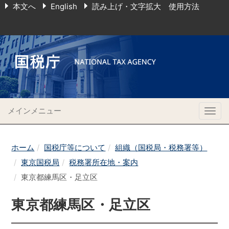
本文へ
English
読み上げ・文字拡大 使用方法
メインメニュー
Togg
navig
ホーム
国税庁等について
組織（国税局・税務署等）
東京国税局
税務署所在地・案内
東京都練馬区・足立区
東京都練馬区・足立区