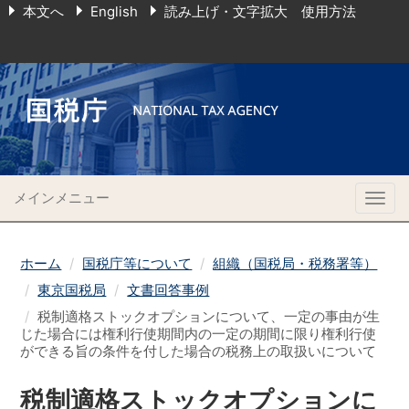
本文へ
English
読み上げ・文字拡大 使用方法
メインメニュー
Togg
navig
ホーム
国税庁等について
組織（国税局・税務署等）
東京国税局
文書回答事例
税制適格ストックオプションについて、一定の事由が生
じた場合には権利行使期間内の一定の期間に限り権利行使
ができる旨の条件を付した場合の税務上の取扱いについて
税制適格ストックオプションに