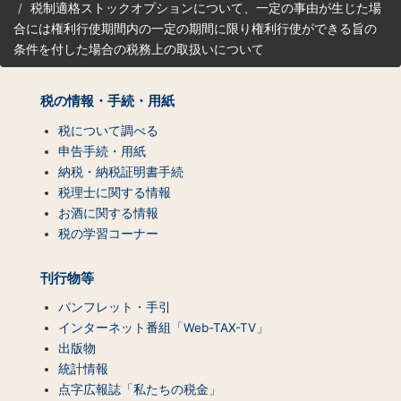
税制適格ストックオプションについて、一定の事由が生じた場
マ
合には権利行使期間内の一定の期間に限り権利行使ができる旨の
ッ
プ
条件を付した場合の税務上の取扱いについて
（コ
ン
税の情報・手続・用紙
テ
ン
税について調べる
ツ
申告手続・用紙
一
納税・納税証明書手続
覧）
税理士に関する情報
お酒に関する情報
税の学習コーナー
刊行物等
パンフレット・手引
インターネット番組「Web-TAX-TV」
出版物
統計情報
点字広報誌「私たちの税金」