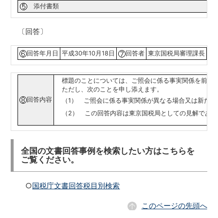
添付書類
〔回答〕
回答年月日
平成30年10月18日
回答者
東京国税局審理課長
標題のことについては、ご照会に係る事実関係を前提
ただし、次のことを申し添えます。
回答内容
（1） ご照会に係る事実関係が異なる場合又は新た
（2） この回答内容は東京国税局としての見解であ
全国の文書回答事例を検索したい方はこちらを
ご覧ください。
○
国税庁文書回答税目別検索
このページの先頭へ