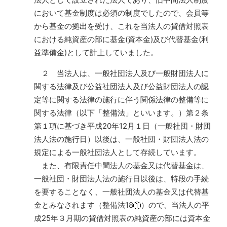
において基金制度は必須の制度でしたので、会員等
から基金の拠出を受け、これを当法人の貸借対照表
における純資産の部に基金(資本金)及び代替基金(利
益準備金)として計上していました。
２ 当法人は、一般社団法人及び一般財団法人に
関する法律及び公益社団法人及び公益財団法人の認
定等に関する法律の施行に伴う関係法律の整備等に
関する法律（以下「整備法」といいます。）第２条
第１項に基づき平成20年12月１日（一般社団・財団
法人法の施行日）以後は、一般社団・財団法人法の
規定による一般社団法人として存続しています。
また、有限責任中間法人の基金又は代替基金は、
一般社団・財団法人法の施行日以後は、特段の手続
を要することなく、一般社団法人の基金又は代替基
金とみなされます（整備法18
）ので、当法人の平
成25年３月期の貸借対照表の純資産の部には資本金