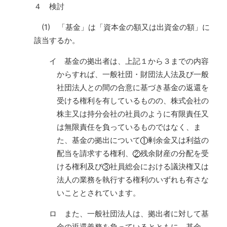
４ 検討
(1) 「基金」は「資本金の額又は出資金の額」に
該当するか。
イ 基金の拠出者は、上記１から３までの内容
からすれば、一般社団・財団法人法及び一般
社団法人との間の合意に基づき基金の返還を
受ける権利を有しているものの、株式会社の
株主又は持分会社の社員のように有限責任又
は無限責任を負っているものではなく、ま
た、基金の拠出について
剰余金又は利益の
配当を請求する権利、
残余財産の分配を受
ける権利及び
社員総会における議決権又は
法人の業務を執行する権利のいずれも有さな
いこととされています。
ロ また、一般社団法人は、拠出者に対して基
金の返還義務を負っているとともに、基金