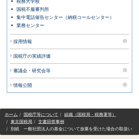
税務大学校
国税不服審判所
集中電話催告センター（納税コールセンター）
業務センター
採用情報
国税庁の実績評価
審議会・研究会等
情報公開
サ
ホーム
国税庁等について
組織（国税局・税務署等）
イ
東京国税局
文書回答事例
ト
別紙 一般社団法人の基金について放棄を受けた場合の取扱い
マ
ッ