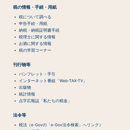
プ
税の情報・手続・用紙
（コ
ン
税について調べる
テ
申告手続・用紙
ン
納税・納税証明書手続
ツ
税理士に関する情報
一
お酒に関する情報
覧）
税の学習コーナー
刊行物等
パンフレット・手引
インターネット番組「Web-TAX-TV」
出版物
統計情報
点字広報誌「私たちの税金」
法令等
税法（e-Govの「e-Gov法令検索」へリンク）