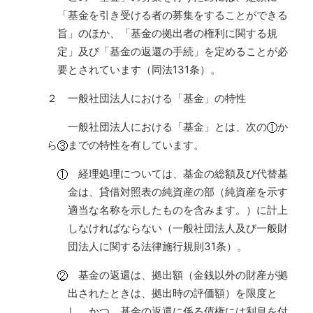
「基金を引き受ける者の募集をすることができる
旨」のほか、「基金の拠出者の権利に関する規
定」及び「基金の返還の手続」を定めることが必
要とされています（同法131条）。
２ 一般社団法人における「基金」の特性
一般社団法人における「基金」とは、次の
か
ら
までの特性を有しています。
経理処理については、基金の総額及び代替基
金は、貸借対照表の純資産の部（純資産を示す
適当な名称を示したものを含みます。）に計上
しなければならない（一般社団法人及び一般財
団法人に関する法律施行規則31条）。
基金の返還は、拠出額（金銭以外の財産が拠
出されたときは、拠出時の評価額）を限度と
し、かつ、基金の返還に係る債権には利息を付