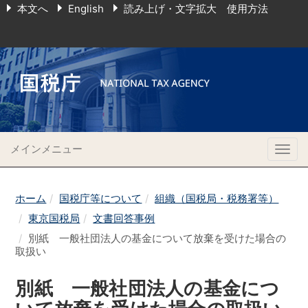
本文へ
English
読み上げ・文字拡大 使用方法
メインメニュー
Togg
navig
ホーム
国税庁等について
組織（国税局・税務署等）
東京国税局
文書回答事例
別紙 一般社団法人の基金について放棄を受けた場合の
取扱い
別紙 一般社団法人の基金につ