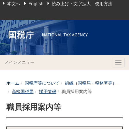
本文へ
English
読み上げ・文字拡大 使用方法
メインメニュー
Togg
navig
ホーム
国税庁等について
組織（国税局・税務署等）
高松国税局
採用情報
職員採用案内等
職員採用案内等