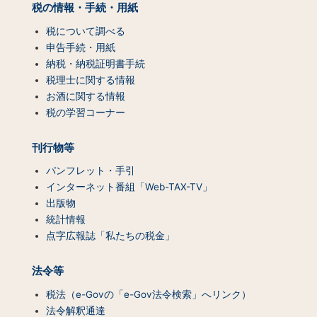
ッ
税の情報・手続・用紙
プ
（コ
税について調べる
ン
申告手続・用紙
テ
納税・納税証明書手続
ン
税理士に関する情報
ツ
お酒に関する情報
一
税の学習コーナー
覧）
刊行物等
パンフレット・手引
インターネット番組「Web-TAX-TV」
出版物
統計情報
点字広報誌「私たちの税金」
法令等
税法（e-Govの「e-Gov法令検索」へリンク）
法令解釈通達