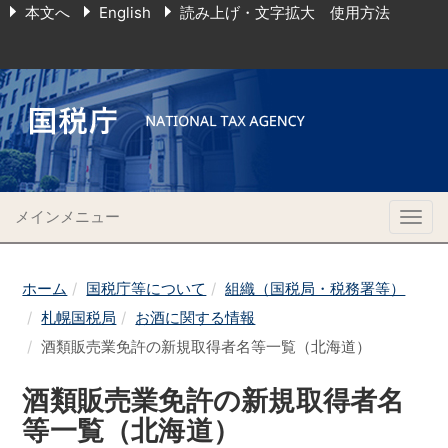
本文へ
English
読み上げ・文字拡大 使用方法
メインメニュー
Togg
navig
ホーム
国税庁等について
組織（国税局・税務署等）
札幌国税局
お酒に関する情報
酒類販売業免許の新規取得者名等一覧（北海道）
酒類販売業免許の新規取得者名
等一覧（北海道）