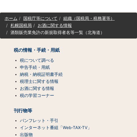
サ
ホーム
国税庁等について
組織（国税局・税務署等）
イ
札幌国税局
お酒に関する情報
ト
酒類販売業免許の新規取得者名等一覧（北海道）
マ
ッ
プ
税の情報・手続・用紙
（コ
ン
税について調べる
テ
申告手続・用紙
ン
納税・納税証明書手続
ツ
税理士に関する情報
一
お酒に関する情報
覧）
税の学習コーナー
刊行物等
パンフレット・手引
インターネット番組「Web-TAX-TV」
出版物