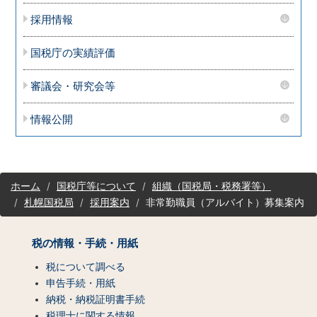
採用情報
国税庁の実績評価
審議会・研究会等
情報公開
サ
ホーム
国税庁等について
組織（国税局・税務署等）
イ
札幌国税局
採用案内
非常勤職員（アルバイト）募集案内
ト
マ
ッ
税の情報・手続・用紙
プ
（コ
税について調べる
ン
申告手続・用紙
テ
納税・納税証明書手続
ン
税理士に関する情報