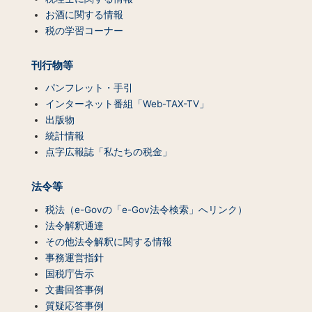
ツ
お酒に関する情報
一
税の学習コーナー
覧）
刊行物等
パンフレット・手引
インターネット番組「Web-TAX-TV」
出版物
統計情報
点字広報誌「私たちの税金」
法令等
税法（e-Govの「e-Gov法令検索」へリンク）
法令解釈通達
その他法令解釈に関する情報
事務運営指針
国税庁告示
文書回答事例
質疑応答事例