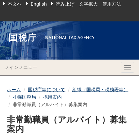
本文へ
English
読み上げ・文字拡大 使用方法
メインメニュー
Togg
navig
ホーム
国税庁等について
組織（国税局・税務署等）
札幌国税局
採用案内
非常勤職員（アルバイト）募集案内
非常勤職員（アルバイト）募集
案内