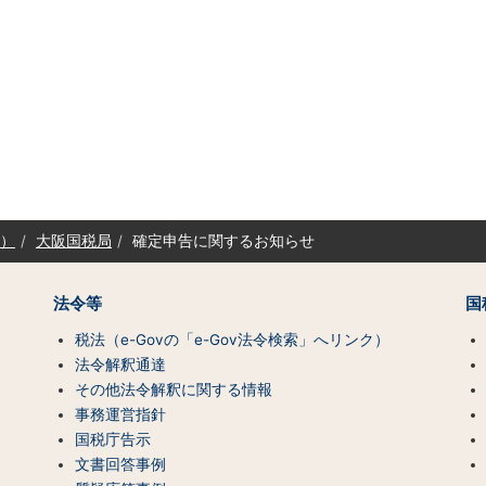
）
大阪国税局
確定申告に関するお知らせ
法令等
国
税法（e-Govの「e-Gov法令検索」へリンク）
法令解釈通達
その他法令解釈に関する情報
事務運営指針
国税庁告示
文書回答事例