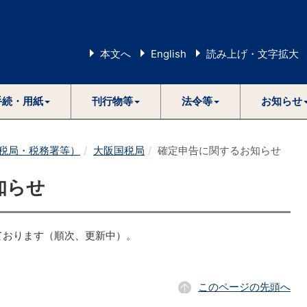
本文へ
English
読み上げ・文字拡大
手続・用紙
刊行物等
法令等
お知らせ
税局・税務署等）
大阪国税局
確定申告に関するお知らせ
知らせ
ております（順次、更新中）。
このページの先頭へ