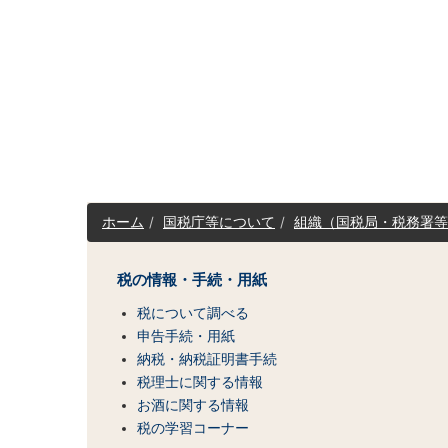
サ
ホーム
国税庁等について
組織（国税局・税務署等
イ
ト
マ
税の情報・手続・用紙
ッ
税について調べる
プ
（コ
申告手続・用紙
ン
納税・納税証明書手続
テ
税理士に関する情報
ン
お酒に関する情報
ツ
税の学習コーナー
一