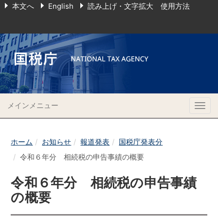
本文へ
English
読み上げ・文字拡大 使用方法
メインメニュー
Togg
navig
ホーム
お知らせ
報道発表
国税庁発表分
令和６年分 相続税の申告事績の概要
令和６年分 相続税の申告事績
の概要