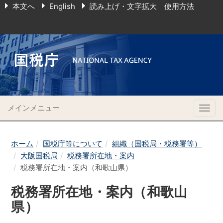
本文へ
English
読み上げ・文字拡大 使用方法
メインメニュー
Togg
navig
ホーム
国税庁等について
組織（国税局・税務署等）
大阪国税局
税務署所在地・案内
税務署所在地・案内（和歌山県）
税務署所在地・案内（和歌山
県）