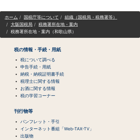
サ
ホーム
国税庁等について
組織（国税局・税務署等）
イ
大阪国税局
税務署所在地・案内
ト
税務署所在地・案内（和歌山県）
マ
ッ
プ
税の情報・手続・用紙
（コ
ン
税について調べる
テ
申告手続・用紙
ン
納税・納税証明書手続
ツ
税理士に関する情報
一
お酒に関する情報
覧）
税の学習コーナー
刊行物等
パンフレット・手引
インターネット番組「Web-TAX-TV」
出版物