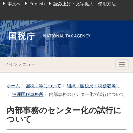
本文へ
English
読み上げ・文字拡大 使用方法
メインメニュー
Togg
navig
ホーム
国税庁等について
組織（国税局・税務署等）
沖縄国税事務所
内部事務のセンター化の試行について
内部事務のセンター化の試行に
ついて