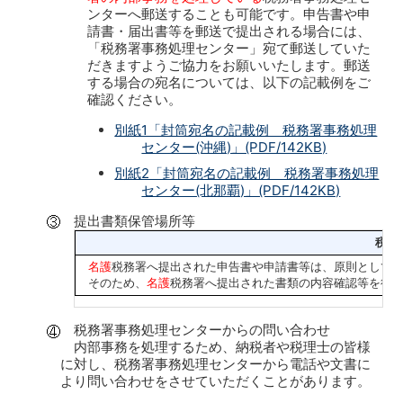
ンターへ郵送することも可能です。申告書や申
請書・届出書等を郵送で提出される場合には、
「税務署事務処理センター」宛て郵送していた
だきますようご協力をお願いいたします。郵送
する場合の宛名については、以下の記載例をご
確認ください。
別紙1「封筒宛名の記載例 税務署事務処理
センター(沖縄)」(PDF/142KB)
別紙2「封筒宛名の記載例 税務署事務処理
センター(北那覇)」(PDF/142KB)
提出書類保管場所等
税務
名護
税務署へ提出された申告書や申請書等は、原則として、
そのため、
名護
税務署へ提出された書類の内容確認等を行
税務署事務処理センターからの問い合わせ
内部事務を処理するため、納税者や税理士の皆様
に対し、税務署事務処理センターから電話や文書に
より問い合わせをさせていただくことがあります。