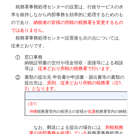
税務署事務処理センターの設置は、行政サービスの水
準を維持しながら内部事務を効率的に処理するためのも
のであり、
納税者の皆様の所轄の税務署を変更するもの
ではありません。
税務署事務処理センター設置後も次の点については、
従来どおりです。
窓口事務
納税証明書の交付や現金領収・面接等による相談
等は、
従来どおり所轄の税務署で行います。
書類の提出先 申告書や申請書・届出書等の書類の
提出先は、
原則、従来どおり所轄の税務署（注1、
2）となります。
（注1）
沖縄
税務署管内の税理士の皆様が
名護
税務署管内の納税者
なお、郵送による提出の場合には、
所轄税務
署の内部事務を処理している
税務署事務処理セ