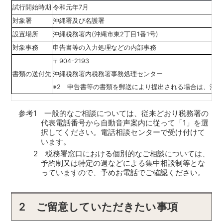
試行開始時期
令和元年7月
対象署
沖縄署及び名護署
設置場所
沖縄税務署内(沖縄市東2丁目1番1号)
対象事務
申告書等の入力処理などの内部事務
〒904-2193
書類の送付先
沖縄税務署内税務署事務処理センター
※2 申告書等の書類を郵送により提出される場合は、沖
参考1 一般的なご相談については、従来どおり税務署の
代表電話番号から自動音声案内に従って「1」を選
択してください。電話相談センターで受け付けて
います。
2 税務署窓口における個別的なご相談については、
予約制又は特定の週などによる集中相談制等とな
っていますので、予めお電話でご確認ください。
2 ご留意していただきたい事項