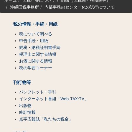
ホーム
国税庁等について
組織（国税局・税務署等）
イ
沖縄国税事務所
内部事務のセンター化の試行について
ト
マ
ッ
税の情報・手続・用紙
プ
（コ
税について調べる
ン
申告手続・用紙
テ
納税・納税証明書手続
ン
税理士に関する情報
ツ
お酒に関する情報
一
税の学習コーナー
覧）
刊行物等
パンフレット・手引
インターネット番組「Web-TAX-TV」
出版物
統計情報
点字広報誌「私たちの税金」