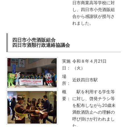
日市商業高等学校に対
し、四日市小売酒販組
合から感謝状が授与さ
れました。
四日市小売酒販組合
四日市酒類行政連絡協議会
実施
令和８年４月21日
日：
（火）
場
近鉄四日市駅
所：
概
駅を利用する学生等
要：
に対し、啓発チラシ等
を配布しながら20歳未
満飲酒防止への理解の
呼び掛けが行われまし
た。