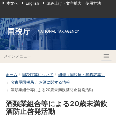
本文へ
English
読み上げ・文字拡大 使用方法
メインメニュー
Togg
navig
ホーム
国税庁等について
組織（国税局・税務署等）
名古屋国税局
お酒に関する情報
酒類業組合等による20歳未満飲酒防止啓発活動
酒類業組合等による20歳未満飲
酒防止啓発活動