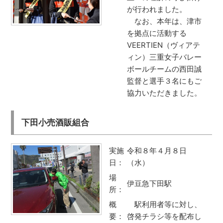
が行われました。
なお、本年は、津市
を拠点に活動する
VEERTIEN（ヴィアテ
ィン）三重女子バレー
ボールチームの西田誠
監督と選手３名にもご
協力いただきました。
下田小売酒販組合
実施
令和８年４月８日
日：
（水）
場
伊豆急下田駅
所：
概
駅利用者等に対し、
要：
啓発チラシ等を配布し