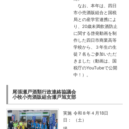
なお、本年は、四日
市小売酒販組合と国税
局との産学官連携によ
り、20歳未満飲酒防止
に関する啓発動画を制
作した四日市商業高等
学校から、３年生の生
徒７名もご参加いただ
きました（動画は、国
税庁のYouTubeで公開
中！）。
尾張瀬戸酒類行政連絡協議会
小牧小売酒販組合瀬戸旭支部
実施
令和８年４月18日
日：
（土）
場