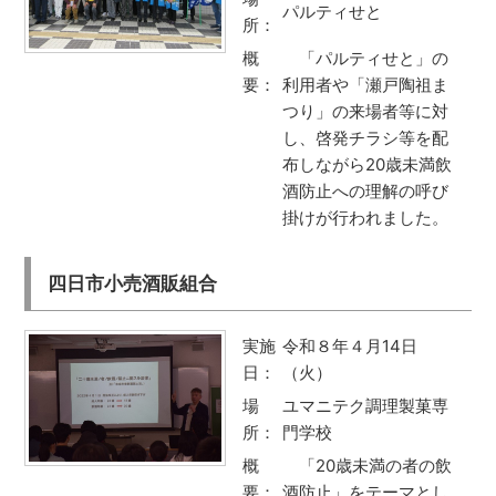
パルティせと
所：
概
「パルティせと」の
要：
利用者や「瀬戸陶祖ま
つり」の来場者等に対
し、啓発チラシ等を配
布しながら20歳未満飲
酒防止への理解の呼び
掛けが行われました。
四日市小売酒販組合
実施
令和８年４月14日
日：
（火）
場
ユマニテク調理製菓専
所：
門学校
概
「20歳未満の者の飲
要：
酒防止」をテーマとし