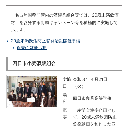
名古屋国税局管内の酒類業組合等では、20歳未満飲酒
防止を啓発する街頭キャンペーン等を積極的に実施して
います。
20歳未満飲酒防止啓発活動開催事績
過去の啓発活動
四日市小売酒販組合
実施
令和８年４月21日
日：
（火）
場
四日市商業高等学校
所：
概
産学官連携企画とし
要：
て、20歳未満飲酒防止
啓発動画を制作した四