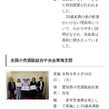
た特別授業が行われま
した。
20歳未満の者の飲酒
がいけない理由等につ
いて、わかりやすい説
明がなされ、生徒達は
真剣に聞き入っていま
した。
全国小売酒販組合中央会東海支部
実施
令和８年４月14日
日：
（火）
場
愛知県小売酒販組合連
所：
合会
概
産学官連携企画とし
要：
て実施した20歳未満飲