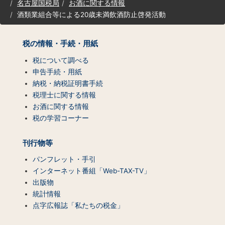
名古屋国税局
お酒に関する情報
ト
酒類業組合等による20歳未満飲酒防止啓発活動
マ
ッ
プ
税の情報・手続・用紙
（コ
ン
税について調べる
テ
申告手続・用紙
ン
納税・納税証明書手続
ツ
税理士に関する情報
一
お酒に関する情報
覧）
税の学習コーナー
刊行物等
パンフレット・手引
インターネット番組「Web-TAX-TV」
出版物
統計情報
点字広報誌「私たちの税金」