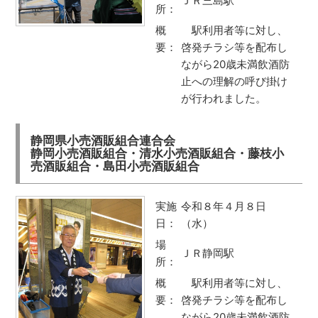
ＪＲ三島駅
所：
概
駅利用者等に対し、
要：
啓発チラシ等を配布し
ながら20歳未満飲酒防
止への理解の呼び掛け
が行われました。
静岡県小売酒販組合連合会
静岡小売酒販組合・清水小売酒販組合・藤枝小
売酒販組合・島田小売酒販組合
実施
令和８年４月８日
日：
（水）
場
ＪＲ静岡駅
所：
概
駅利用者等に対し、
要：
啓発チラシ等を配布し
ながら20歳未満飲酒防