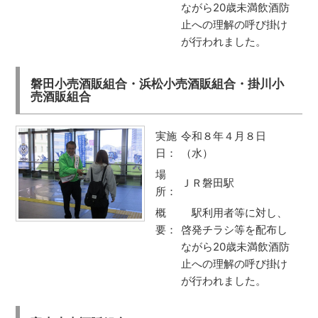
ながら20歳未満飲酒防
止への理解の呼び掛け
が行われました。
磐田小売酒販組合・浜松小売酒販組合・掛川小
売酒販組合
実施
令和８年４月８日
日：
（水）
場
ＪＲ磐田駅
所：
概
駅利用者等に対し、
要：
啓発チラシ等を配布し
ながら20歳未満飲酒防
止への理解の呼び掛け
が行われました。