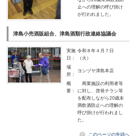
止への理解の呼び掛け
が行われました。
津島小売酒販組合、津島酒類行政連絡協議会
実施
令和８年４月７日
日：
（火）
場
ヨシヅヤ津島本店
所：
概
商業施設の利用者等
要：
に対し、啓発チラシ等
を配布しながら20歳未
満飲酒防止への理解の
呼び掛けが行われまし
た。
このページの先頭へ