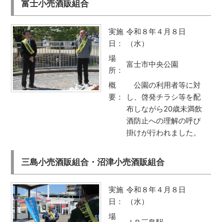
富士小売酒販組合
実施
令和８年４月８日
日：
（水）
場
富士市中央公園
所：
概
公園の利用者等に対
要：
し、啓発チラシ等を配
布しながら20歳未満飲
酒防止への理解の呼び
掛けが行われました。
三島小売酒販組合・沼津小売酒販組合
実施
令和８年４月８日
日：
（水）
場