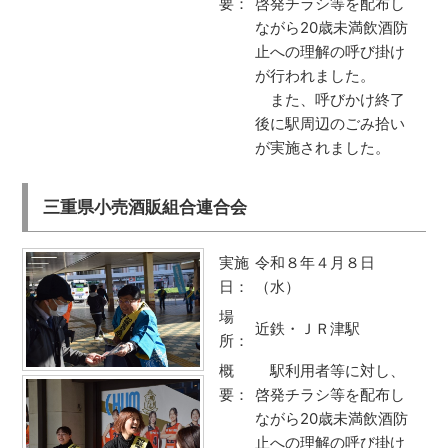
要：
啓発チラシ等を配布し
ながら20歳未満飲酒防
止への理解の呼び掛け
が行われました。
また、呼びかけ終了
後に駅周辺のごみ拾い
が実施されました。
三重県小売酒販組合連合会
実施
令和８年４月８日
日：
（水）
場
近鉄・ＪＲ津駅
所：
概
駅利用者等に対し、
要：
啓発チラシ等を配布し
ながら20歳未満飲酒防
止への理解の呼び掛け