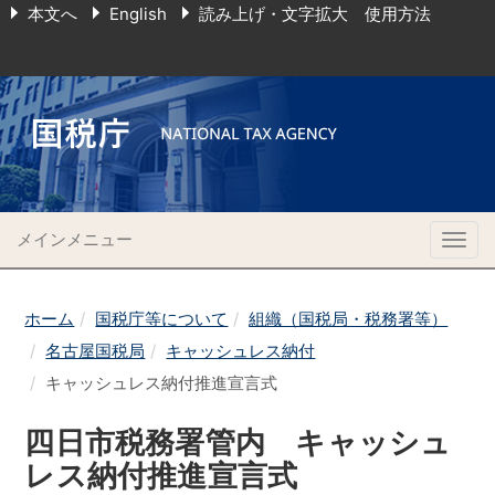
本文へ
English
読み上げ・文字拡大 使用方法
メインメニュー
Togg
navig
ホーム
国税庁等について
組織（国税局・税務署等）
名古屋国税局
キャッシュレス納付
キャッシュレス納付推進宣言式
四日市税務署管内 キャッシュ
レス納付推進宣言式