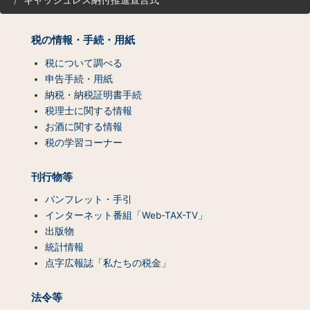
キャッシュレス納付推進宣言式
マ
ッ
プ
税の情報・手続・用紙
（コ
ン
税について調べる
テ
申告手続・用紙
ン
納税・納税証明書手続
ツ
税理士に関する情報
一
お酒に関する情報
覧）
税の学習コーナー
刊行物等
パンフレット・手引
インターネット番組「Web-TAX-TV」
出版物
統計情報
点字広報誌「私たちの税金」
法令等