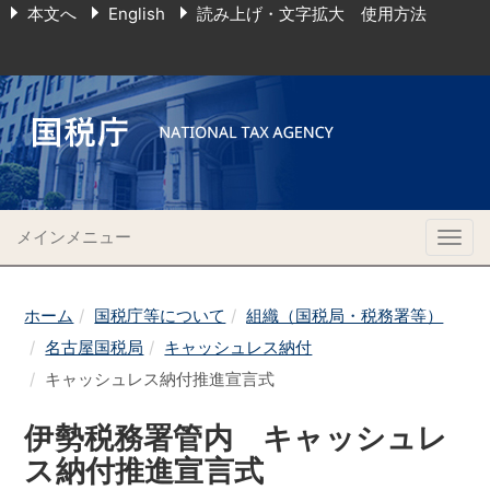
本文へ
English
読み上げ・文字拡大 使用方法
メインメニュー
Togg
navig
ホーム
国税庁等について
組織（国税局・税務署等）
名古屋国税局
キャッシュレス納付
キャッシュレス納付推進宣言式
伊勢税務署管内 キャッシュレ
ス納付推進宣言式