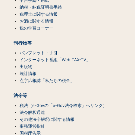
申告手続・用紙
ン
納税・納税証明書手続
ツ
税理士に関する情報
一
お酒に関する情報
覧）
税の学習コーナー
刊行物等
パンフレット・手引
インターネット番組「Web-TAX-TV」
出版物
統計情報
点字広報誌「私たちの税金」
法令等
税法（e-Govの「e-Gov法令検索」へリンク）
法令解釈通達
その他法令解釈に関する情報
事務運営指針
国税庁告示