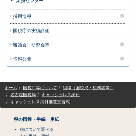
業務センター
採用情報
国税庁の実績評価
審議会・研究会等
情報公開
サ
ホーム
国税庁等について
組織（国税局・税務署等）
イ
名古屋国税局
キャッシュレス納付
ト
キャッシュレス納付推進宣言式
マ
ッ
プ
税の情報・手続・用紙
（コ
ン
税について調べる
テ