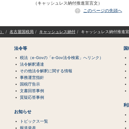
（キャッシュレス納付推進宣言文）
このページの先頭へ
）
名古屋国税局
キャッシュレス納付
キャッシュレス納付推進
法令等
国
税法（e-Govの「e-Gov法令検索」へリンク）
法令解釈通達
その他法令解釈に関する情報
事務運営指針
国税庁告示
文書回答事例
質疑応答事例
利
お知らせ
トピックス一覧
報道発表