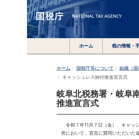
ホーム
税の情報・
ホーム
国税庁等について
組織（国
キャッシュレス納付推進宣言式
岐阜北税務署・岐阜
推進宣言式
令和７年11月７日（金）、キャッ
所において、宣言に賛同いただいた金