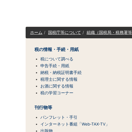
サ
ホーム
国税庁等について
組織（国税局・税務署等
イ
ト
マ
税の情報・手続・用紙
ッ
税について調べる
プ
（コ
申告手続・用紙
ン
納税・納税証明書手続
テ
税理士に関する情報
ン
お酒に関する情報
ツ
税の学習コーナー
一
覧）
刊行物等
パンフレット・手引
インターネット番組「Web-TAX-TV」
出版物