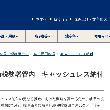
本文へ
English
読み上げ・文字拡大
手続・用紙
刊行物等
法令等
お知らせ
税局・税務署等）
名古屋国税局
キャッシュレス納付
南税務署管内 キャッシュレス納付
シュレス納付の更なる推進に向けた機運を高めるため、岐阜市役
融機関15行、岐阜市及び岐阜県納税貯蓄組合連合会と「キャ