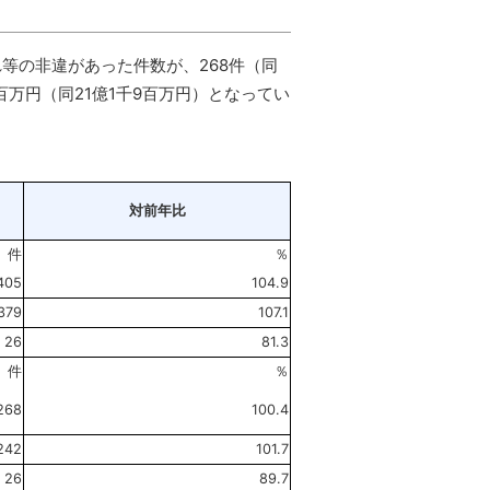
等の非違があった件数が、268件（同
万円（同21億1千9百万円）となってい
対前年比
件
％
405
104.9
379
107.1
26
81.3
件
％
268
100.4
242
101.7
26
89.7