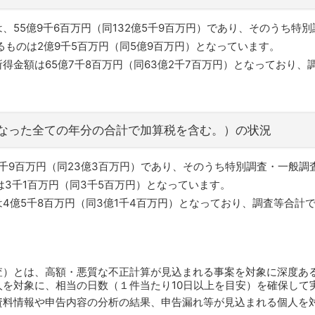
、55億9千6百万円（同132億5千9百万円）であり、そのうち特別
るものは2億9千5百万円（同5億9百万円）となっています。
額は65億7千8百万円（同63億2千7百万円）となっており、調査
となった全ての年分の合計で加算税を含む。）の状況
1千9百万円（同23億3百万円）であり、そのうち特別調査・一般調査
は3千1百万円（同3千5百万円）となっています。
億5千8百万円（同3億1千4百万円）となっており、調査等合計では1
査）とは、高額・悪質な不正計算が見込まれる事案を対象に深度あ
人を対象に、相当の日数（１件当たり10日以上を目安）を確保して
資料情報や申告内容の分析の結果、申告漏れ等が見込まれる個人を