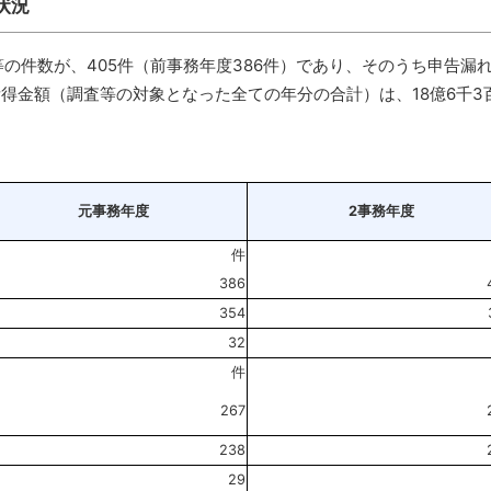
状況
の件数が、405件（前事務年度386件）であり、そのうち申告漏れ
所得金額（調査等の対象となった全ての年分の合計）は、18億6千3百
元事務年度
2事務年度
件
386
354
32
件
267
238
29