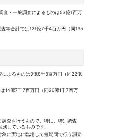
調査・一般調査によるものは53億1百万
等合計では121億7千4百万円（同195
によるものは9億8千8百万円（同22億
4億7千7百万円（同26億1千7百万
る調査を行うもので、特に、特別調査
実施しているものです。
対象に実地に臨場して短期間で行う調査