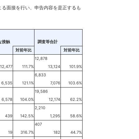
よる面接を行い、申告内容を是正するも
な接触
調査等合計
対前年比
対前年比
12,878
12,477
111.7%
13,124
101.9%
6,833
6,535
121.1%
7,076
103.6%
19,586
6,578
104.0%
12,174
62.2%
2,210
439
142.5%
1,295
58.6%
407
19
316.7%
182
44.7%