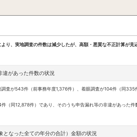
により、実地調査の件数は減少したが、高額・悪質な不正計算が見
の非違があった件数の状況
査が543件（前事務年度1,376件）、着眼調査が104件（同335
件（同12,878件）であり、そのうち申告漏れ等の非違があった件数は
対象となった全ての年分の合計）金額の状況