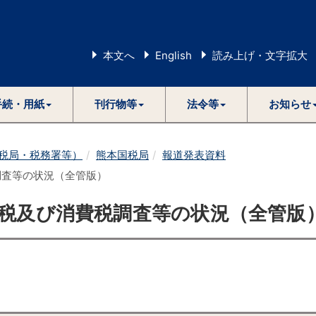
本文へ
English
読み上げ・文字拡大
手続・用紙
刊行物等
法令等
お知らせ
税局・税務署等）
熊本国税局
報道発表資料
調査等の状況（全管版）
得税及び消費税調査等の状況（全管版