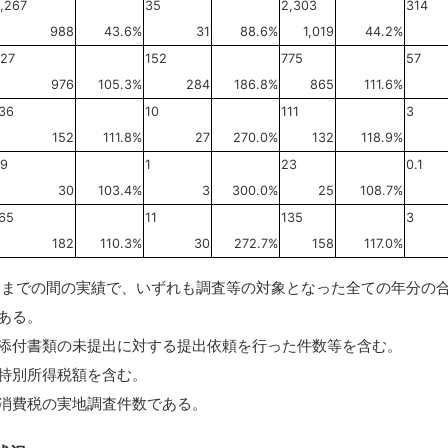
,267
35
2,303
314
988
43.6%
31
88.6%
1,019
44.2%
27
152
775
57
976
105.3%
284
186.8%
865
111.6%
36
10
111
3
152
111.8%
27
270.0%
132
118.9%
9
1
23
0.1
30
103.4%
3
300.0%
25
108.7%
65
11
135
3
182
110.3%
30
272.7%
158
117.0%
月までの間の実績で、いずれも調査等の対象となった全ての年分の
ある。
添付書類の未提出に対する提出依頼を行った件数等を含む。
特別所得税額を含む。
消費税の実地調査件数である。