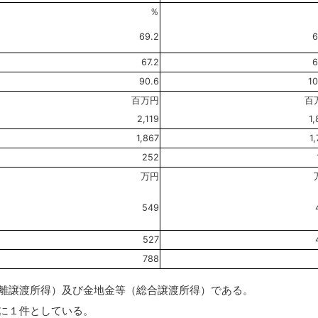
％
69.2
6
67.2
6
90.6
10
百万円
百
2,119
1
1,867
1
252
万円
549
527
788
離譲渡所得）及び金地金等（総合譲渡所得）である。
に１件としている。