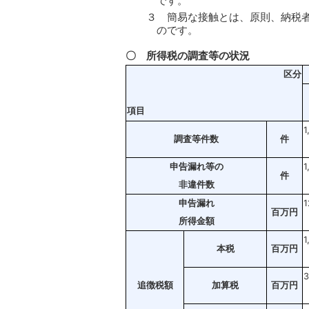
です。
３ 簡易な接触とは、原則、納税
のです。
〇 所得税の調査等の状況
区分
項目
1
調査等件数
件
申告漏れ等の
1
件
非違件数
申告漏れ
1
百万円
所得金額
1
本税
百万円
3
追徴税額
加算税
百万円