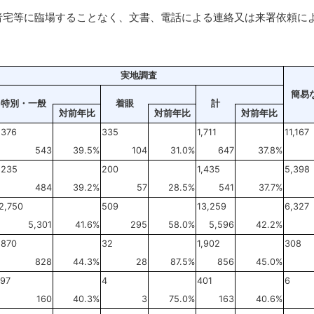
者宅等に臨場することなく、文書、電話による連絡又は来署依頼に
実地調査
簡易
特別・一般
着眼
計
対前年比
対前年比
対前年比
,376
335
1,711
11,167
543
39.5%
104
31.0%
647
37.8%
,235
200
1,435
5,398
484
39.2%
57
28.5%
541
37.7%
2,750
509
13,259
6,327
5,301
41.6%
295
58.0%
5,596
42.2%
,870
32
1,902
308
828
44.3%
28
87.5%
856
45.0%
97
4
401
6
160
40.3%
3
75.0%
163
40.6%