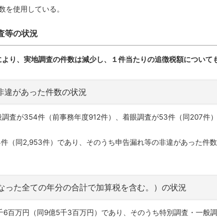
数を使用している。
査等の状況
により、実地調査の件数は減少し、１件当たりの追徴税額について
の非違があった件数の状況
査が354件（前事務年度912件）、着眼調査が53件（同207件）
件（同2,953件）であり、そのうち申告漏れ等の非違があった件数は2
となった全ての年分の合計で加算税を含む。）の状況
千6百万円（同9億5千3百万円）であり、そのうち特別調査・一般調