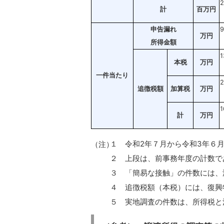
2
計
百万円
申告漏れ
9
万円
所得金額
1
本税
万円
一件当たり
2
追徴税額
加算税
万円
1
計
万円
１ 令和2年７月から令和3年６
（注）
２ 上段は、前事務年度の計数で
３ 「簡易な接触」の件数には、
４ 追徴税額（本税）には、復興
５ 実地調査の件数は、所得税と