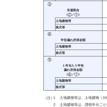
非違割合
（
／
）
土地建物等
株式等
申告漏れ所得金額
土地建物等
株式等
１件当たり申告
漏れ所得金額
（
／
）
土地建物等
株式等
１ 土地建物等は、土地建物（分
（注）
２ 土地建物等は、課税年分ごと