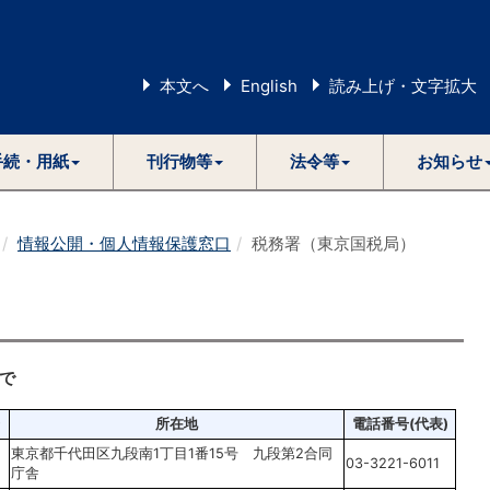
本文へ
English
読み上げ・文字拡大
手続・用紙
刊行物等
法令等
お知らせ
情報公開・個人情報保護窓口
税務署（東京国税局）
）
で
所在地
電話番号(代表)
東京都千代田区九段南1丁目1番15号 九段第2合同
03-3221-6011
庁舎