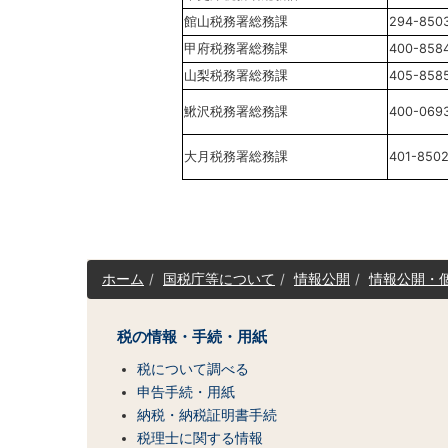
館山税務署総務課
294-850
甲府税務署総務課
400-858
山梨税務署総務課
405-858
鰍沢税務署総務課
400-069
大月税務署総務課
401-850
サ
ホーム
国税庁等について
情報公開
情報公開・
イ
ト
マ
税の情報・手続・用紙
ッ
税について調べる
プ
（コ
申告手続・用紙
ン
納税・納税証明書手続
テ
税理士に関する情報