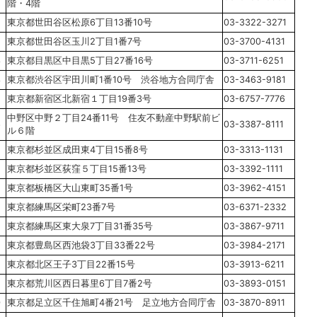
階・4階
5
東京都世田谷区松原6丁目13番10号
03-3322-3271
東京都世田谷区玉川2丁目1番7号
03-3700-4131
3
東京都目黒区中目黒5丁目27番16号
03-3711-6251
3
東京都渋谷区宇田川町1番10号 渋谷地方合同庁舎
03-3463-9181
東京都新宿区北新宿１丁目19番3号
03-6757-7776
中野区中野２丁目24番11号 住友不動産中野駅前ビ
6
03-3387-8111
ル６階
東京都杉並区成田東4丁目15番8号
03-3313-1131
東京都杉並区荻窪５丁目15番13号
03-3392-1111
東京都板橋区大山東町35番1号
03-3962-4151
東京都練馬区栄町23番7号
03-6371-2332
東京都練馬区東大泉7丁目31番35号
03-3867-9711
東京都豊島区西池袋3丁目33番22号
03-3984-2171
東京都北区王子3丁目22番15号
03-3913-6211
東京都荒川区西日暮里6丁目7番2号
03-3893-0151
0
東京都足立区千住旭町4番21号 足立地方合同庁舎
03-3870-8911