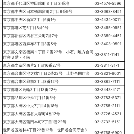
東京都千代田区神田錦町３丁目３番地
03-4574-5596
東京都中央区日本橋堀留町2丁目6番9号
03-3663-8451
東京都中央区新富2丁目6番1号
03-4434-0011
東京都港区芝5丁目8番1号
03-3455-0551
0
東京都新宿区四谷三栄町7番7号
03-3359-4451
0
東京都港区西麻布3丁目3番5号
03-3403-0591
東京都文京区後楽１丁目７番22号 小石川地方合同
03-3811-1141
庁舎３階・４階
東京都文京区西片2丁目16番27号
03-3811-3171
東京都台東区池之端1丁目2番22号 上野合同庁舎
03-3821-9001
東京都台東区蔵前2丁目8番12号
03-3862-7111
2
東京都港区高輪3丁目13番22号
03-3443-4171
0
東京都品川区中延1丁目1番5号
03-3783-5371
5
東京都大田区中央7丁目4番18号
03-3755-2111
6
東京都大田区雪谷大塚町4番12号
03-3726-4521
6
東京都大田区蒲田本町2丁目1番22号
03-3732-5151
世田谷区若林4丁目22番13号 世田谷合同庁舎3
3
03-6758-6900