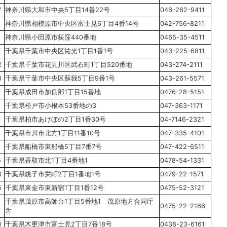
7
神奈川県大和市中央5丁目14番22号
046-262-9411
神奈川県相模原市中央区富士見6丁目4番14号
042-756-8211
神奈川県小田原市荻窪440番地
0465-35-4511
7
千葉県千葉市中央区祐光1丁目1番1号
043-225-6811
2
千葉県千葉市花見川区武石町1丁目520番地
043-274-2111
8
千葉県千葉市中央区蘇我5丁目9番1号
043-261-5571
1
千葉県成田市加良部1丁目15番地
0476-28-5151
千葉県松戸市小根本53番地の3
047-363-1171
2
千葉県柏市あけぼの2丁目1番30号
04-7146-2321
3
千葉県市川市北方1丁目11番10号
047-335-4101
千葉県船橋市東船橋5丁目7番7号
047-422-6511
5
千葉県香取市北1丁目4番地1
0478-54-1331
6
千葉県銚子市栄町2丁目1番地1号
0479-22-1571
5
千葉県東金市東新宿1丁目1番12号
0475-52-3121
千葉県茂原市高師台1丁目5番地1 茂原地方合同庁
0475-22-2166
舎
0
千葉県木更津市富士見2丁目7番18号
0438-23-6161