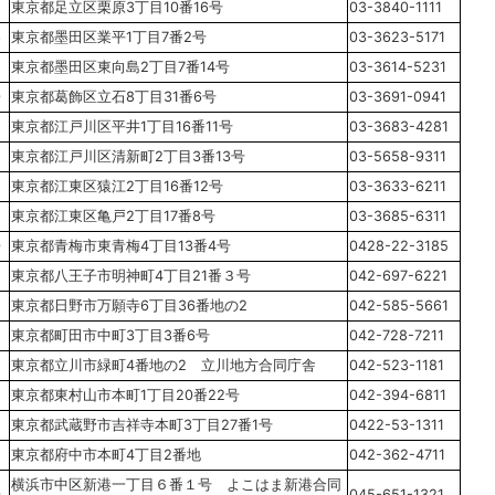
東京都足立区栗原3丁目10番16号
03-3840-1111
6
東京都墨田区業平1丁目7番2号
03-3623-5171
東京都墨田区東向島2丁目7番14号
03-3614-5231
0
東京都葛飾区立石8丁目31番6号
03-3691-0941
8
東京都江戸川区平井1丁目16番11号
03-3683-4281
東京都江戸川区清新町2丁目3番13号
03-5658-9311
東京都江東区猿江2丁目16番12号
03-3633-6211
5
東京都江東区亀戸2丁目17番8号
03-3685-6311
0
東京都青梅市東青梅4丁目13番4号
0428-22-3185
5
東京都八王子市明神町4丁目21番３号
042-697-6221
東京都日野市万願寺6丁目36番地の2
042-585-5661
東京都町田市中町3丁目3番6号
042-728-7211
5
東京都立川市緑町4番地の2 立川地方合同庁舎
042-523-1181
5
東京都東村山市本町1丁目20番22号
042-394-6811
2
東京都武蔵野市吉祥寺本町3丁目27番1号
0422-53-1311
8
東京都府中市本町4丁目2番地
042-362-4711
横浜市中区新港一丁目６番１号 よこはま新港合同
0
045-651-1321