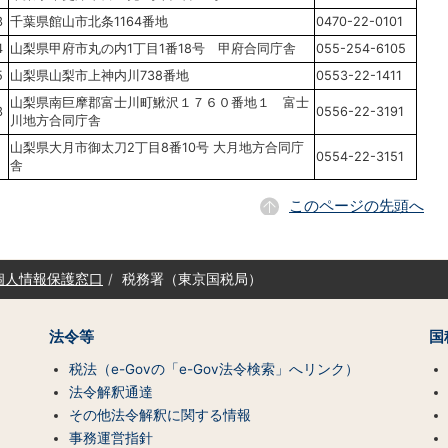
3
千葉県館山市北条1164番地
0470-22-0101
4
山梨県甲府市丸の内1丁目1番18号 甲府合同庁舎
055-254-6105
5
山梨県山梨市上神内川738番地
0553-22-1411
山梨県南巨摩郡富士川町鰍沢１７６０番地１ 富士
3
0556-22-3191
川地方合同庁舎
山梨県大月市御太刀2丁目8番10号 大月地方合同庁
2
0554-22-3151
舎
このページの先頭へ
個人情報保護窓口
税務署（東京国税局）
法令等
国
税法（e-Govの「e-Gov法令検索」へリンク）
法令解釈通達
その他法令解釈に関する情報
事務運営指針