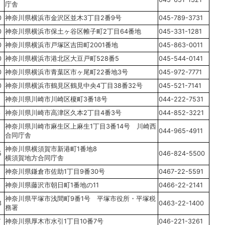
庁舎
0
神奈川県横浜市金沢区並木3丁目2番9号
045-789-3731
0
神奈川県横浜市保土ヶ谷区帷子町2丁目64番地
045-331-1281
0
神奈川県横浜市戸塚区吉田町2001番地
045-863-0011
0
神奈川県横浜市港北区大豆戸町528番5
045-544-0141
0
神奈川県横浜市青葉区市ヶ尾町22番地3号
045-972-7771
0
神奈川県横浜市鶴見区鶴見中央4丁目38番32号
045-521-7141
神奈川県川崎市川崎区榎町3番18号
044-222-7531
3
神奈川県川崎市高津区久本2丁目4番3号
044-852-3221
神奈川県川崎市麻生区上麻生1丁目3番14号 川崎西
5
044-965-4911
合同庁舎
神奈川県横須賀市新港町1番地8
5
046-824-5500
横須賀地方合同庁舎
1
神奈川県鎌倉市佐助1丁目9番30号
0467-22-5591
6
神奈川県藤沢市朝日町1番地の11
0466-22-2141
神奈川県平塚市浅間町9番1号 平塚市役所・平塚税
3
0463-22-1400
務署
7
神奈川県厚木市水引1丁目10番7号
046-221-3261