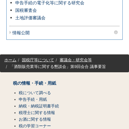
申告手続の電子化等に関する研究会
国税審査会
土地評価審議会
情報公開
サ
ホーム
国税庁等について
審議会・研究会等
イ
「酒類販売業等に関する懇談会」第9回会合 議事要旨
ト
マ
ッ
税の情報・手続・用紙
プ
（コ
税について調べる
ン
申告手続・用紙
テ
納税・納税証明書手続
ン
税理士に関する情報
ツ
お酒に関する情報
一
税の学習コーナー