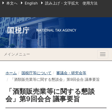
本文へ
English
読み上げ・文字拡大 使用方法
メインメニュー
Togg
navig
ホーム
国税庁等について
審議会・研究会等
「酒類販売業等に関する懇談会」第9回会合 議事要旨
「酒類販売業等に関する懇談
会」第9回会合 議事要旨