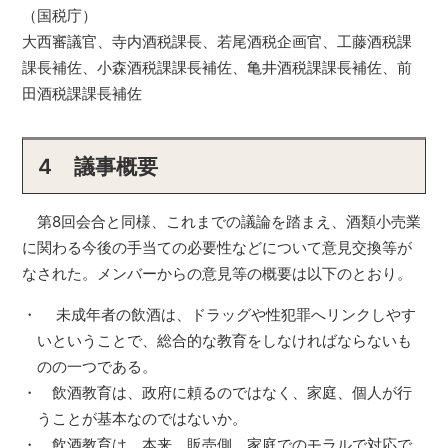
（国税庁）
大西審議官、寺内酒税課長、若尾酒税企画官、工藤酒税課
課長補佐、小森酒税課課長補佐、亀井酒税課課長補佐、前
田酒税課課長補佐
4 議事概要
第8回会合と同様、これまでの議論を踏まえ、酒類小売業
に関わる今後の手当ての必要性などについて意見交換等が
なされた。メンバーからの意見等の概要は以下のとおり。
・ 未成年者の飲酒は、ドラッグや性犯罪へリンクしやす
いということで、総合的な教育をしなければならないも
のの一つである。
・ 飲酒教育は、政府に頼るのではなく、家庭、個人が行
うことが基本なのではないか。
・ 飲酒教育は、本来、販売側、家庭でのモラルで対応で