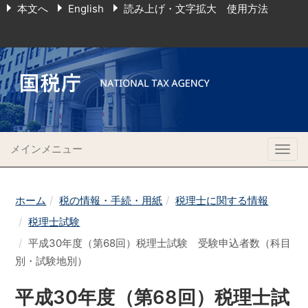
本文へ
English
読み上げ・文字拡大 使用方法
メインメニュー
Togg
navig
ホーム
税の情報・手続・用紙
税理士に関する情報
税理士試験
平成30年度（第68回）税理士試験 受験申込者数（科目
別・試験地別）
平成30年度（第68回）税理士試