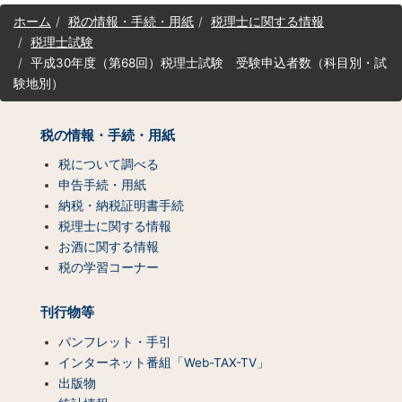
サ
ホーム
税の情報・手続・用紙
税理士に関する情報
イ
税理士試験
ト
平成30年度（第68回）税理士試験 受験申込者数（科目別・試
マ
験地別）
ッ
プ
（コ
税の情報・手続・用紙
ン
テ
税について調べる
ン
申告手続・用紙
ツ
納税・納税証明書手続
一
税理士に関する情報
覧）
お酒に関する情報
税の学習コーナー
刊行物等
パンフレット・手引
インターネット番組「Web-TAX-TV」
出版物