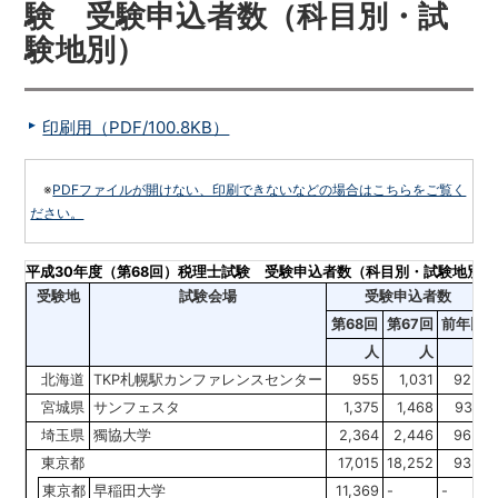
験 受験申込者数（科目別・試
験地別）
印刷用（PDF/100.8KB）
※
PDFファイルが開けない、印刷できないなどの場合はこちらをご覧く
ださい。
平成30年度（第68回）税理士試験 受験申込者数（科目別・試験地別）
受験地
試験会場
受験申込者数
第68回
第67回
前年比
人
人
％
北海道
TKP札幌駅カンファレンスセンター
955
1,031
92.6
宮城県
サンフェスタ
1,375
1,468
93.7
埼玉県
獨協大学
2,364
2,446
96.6
東京都
17,015
18,252
93.2
東京都
早稲田大学
11,369
-
-