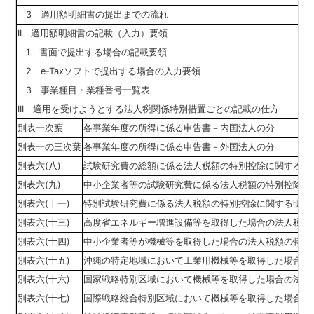
3 適用額明細書の提出までの流れ
II 適用額明細書の記載（入力）要領
1 書面で提出する場合の記載要領
2 e-Taxソフトで提出する場合の入力要領
3 事業種目・業種番号一覧表
III 適用を受けようとする法人税関係特別措置ごとの記載の仕方
別表一次葉
各事業年度の所得に係る申告書－内国法人の分
別表一の三次葉
各事業年度の所得に係る申告書－外国法人の分
別表六(八)
試験研究費の総額に係る法人税額の特別控除に関する明
別表六(九)
中小企業者等の試験研究費に係る法人税額の特別控除に
別表六(十一)
特別試験研究費に係る法人税額の特別控除に関する明細
別表六(十三)
高度省エネルギー増進設備等を取得した場合の法人税額
別表六(十四)
中小企業者等が機械等を取得した場合の法人税額の特別
別表六(十五)
沖縄の特定地域において工業用機械等を取得した場合の
別表六(十六)
国家戦略特別区域において機械等を取得した場合の法人
別表六(十七)
国際戦略総合特別区域において機械等を取得した場合の