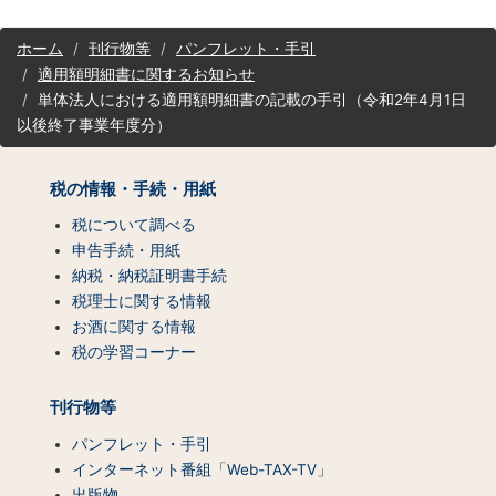
サ
ホーム
刊行物等
パンフレット・手引
イ
適用額明細書に関するお知らせ
ト
単体法人における適用額明細書の記載の手引（令和2年4月1日
マ
以後終了事業年度分）
ッ
プ
（コ
税の情報・手続・用紙
ン
テ
税について調べる
ン
申告手続・用紙
ツ
納税・納税証明書手続
一
税理士に関する情報
覧）
お酒に関する情報
税の学習コーナー
刊行物等
パンフレット・手引
インターネット番組「Web-TAX-TV」
出版物