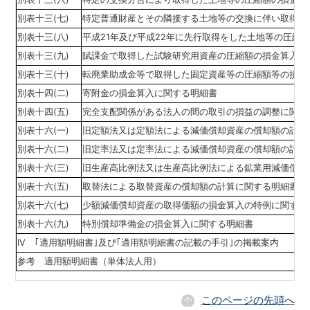
別表十三(七)
特定普通財産とその隣接する土地等の交換に伴い取得し
別表十三(八)
平成21年及び平成22年に先行取得をした土地等の圧縮
別表十三(九)
賦課金で取得した試験研究用資産の圧縮額の損金算入に
別表十三(十)
転廃業助成金等で取得した固定資産等の圧縮額等の損金
別表十四(二)
寄附金の損金算入に関する明細書
別表十四(五)
完全支配関係がある法人の間の取引の損益の調整に関す
別表十六(一)
旧定額法又は定額法による減価償却資産の償却額の計算
別表十六(二)
旧定率法又は定率法による減価償却資産の償却額の計算
別表十六(三)
旧生産高比例法又は生産高比例法による鉱業用減価償却
別表十六(五)
取替法による取替資産の償却額の計算に関する明細書
別表十六(七)
少額減価償却資産の取得価額の損金算入の特例に関する
別表十六(九)
特別償却準備金の損金算入に関する明細書
IV ｢適用額明細書｣及び｢適用額明細書の記載の手引｣の掲載案内
参考 適用額明細書（単体法人用）
このページの先頭へ