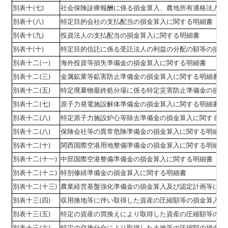
別表十(七)
社会保険診療報酬に係る損金算入、農地所有適格法人の
別表十(八)
特定目的会社の支払配当の損金算入に関する明細書
別表十(九)
投資法人の支払配当の損金算入に関する明細書
別表十(十)
特定目的信託に係る受託法人の利益の分配の額等の損金
別表十二(一)
海外投資等損失準備金の損金算入に関する明細書
別表十二(三)
金属鉱業等鉱害防止準備金の損金算入に関する明細書
別表十二(五)
特定廃棄物最終処分場に係る特定災害防止準備金の損金
別表十二(七)
原子力発電施設解体準備金の損金算入に関する明細書
別表十二(八)
特定原子力施設炉心等除去準備金の損金算入に関する明
別表十二(八)
保険会社等の異常危険準備金の損金算入に関する明細書
別表十二(十)
関西国際空港用地整備準備金の損金算入に関する明細書
別表十二(十一)
中部国際空港整備準備金の損金算入に関する明細書
別表十二(十ニ)
特別修繕準備金の損金算入に関する明細書
別表十二(十三)
農業経営基盤強化準備金の損金算入及び認定計画等に定
別表十三(四)
収用換地等に伴い取得した資産の圧縮額等の損金算入に
別表十三(五)
特定の資産の買換えにより取得した資産の圧縮額等の損
別表十三(六)
特定の交換分合により取得した土地等の圧縮額の損金算