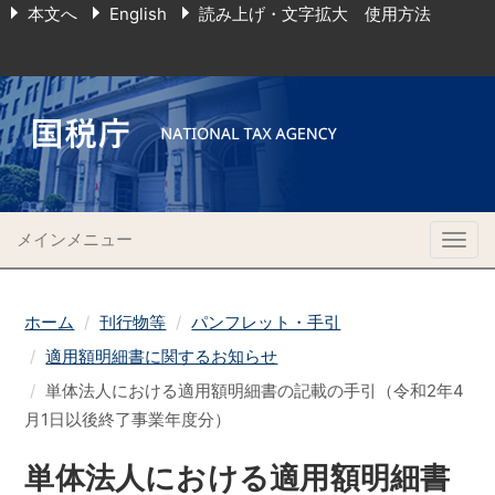
本文へ
English
読み上げ・文字拡大 使用方法
メインメニュー
Togg
navig
ホーム
刊行物等
パンフレット・手引
適用額明細書に関するお知らせ
単体法人における適用額明細書の記載の手引（令和2年4
月1日以後終了事業年度分）
単体法人における適用額明細書