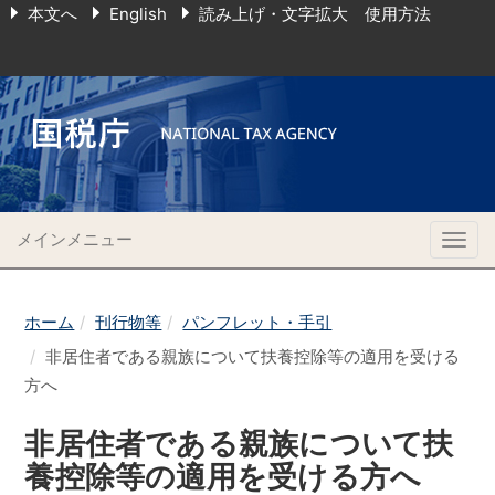
本文へ
English
読み上げ・文字拡大 使用方法
メインメニュー
Togg
navig
ホーム
刊行物等
パンフレット・手引
非居住者である親族について扶養控除等の適用を受ける
方へ
非居住者である親族について扶
養控除等の適用を受ける方へ