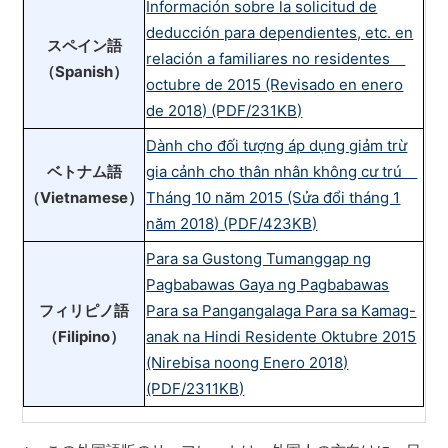
Información sobre la solicitud de
deducción para dependientes, etc. en
スペイン語
relación a familiares no residentes
（Spanish）
octubre de 2015 (Revisado en enero
de 2018) (PDF/231KB)
Dành cho đối tượng áp dụng giảm trừ
ベトナム語
gia cảnh cho thân nhân không cư trú
（Vietnamese）
Tháng 10 năm 2015 (Sửa đổi tháng 1
năm 2018) (PDF/423KB)
Para sa Gustong Tumanggap ng
Pagbabawas Gaya ng Pagbabawas
フィリピノ語
Para sa Pangangalaga Para sa Kamag-
（Filipino）
anak na Hindi Residente Oktubre 2015
(Nirebisa noong Enero 2018)
(PDF/2311KB)