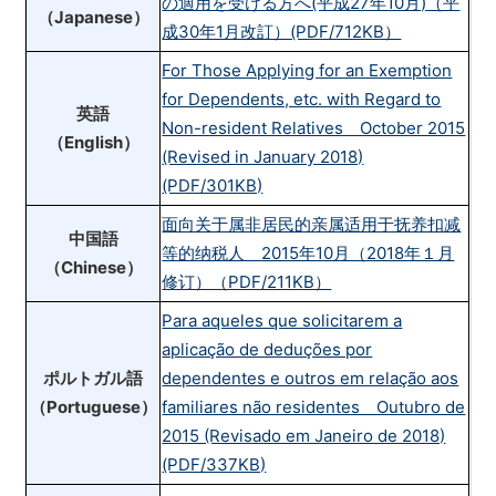
の適用を受ける方へ(平成27年10月)（平
（Japanese）
成30年1月改訂）(PDF/712KB）
For Those Applying for an Exemption
for Dependents, etc. with Regard to
英語
Non-resident Relatives October 2015
（English）
(Revised in January 2018)
(PDF/301KB)
面向关于属非居民的亲属适用于抚养扣减
中国語
等的纳税人 2015年10月（2018年１月
（Chinese）
修订）（PDF/211KB）
Para aqueles que solicitarem a
aplicação de deduções por
ポルトガル語
dependentes e outros em relação aos
（Portuguese）
familiares não residentes Outubro de
2015 (Revisado em Janeiro de 2018)
(PDF/337KB)