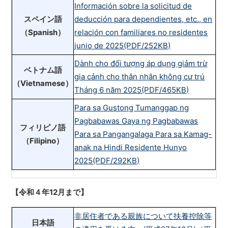
Información sobre la solicitud de
スペイン語
deducción para dependientes, etc., en
（Spanish）
relación con familiares no residentes
junio de 2025(PDF/252KB)
Dành cho đối tượng áp dụng giảm trừ
ベトナム語
gia cảnh cho thân nhân không cư trú
（Vietnamese）
Tháng 6 năm 2025(PDF/465KB)
Para sa Gustong Tumanggap ng
Pagbabawas Gaya ng Pagbabawas
フィリピノ語
Para sa Pangangalaga Para sa Kamag-
（Filipino）
anak na Hindi Residente Hunyo
2025(PDF/292KB)
【令和４年12月まで】
非居住者である親族について扶養控除等
日本語