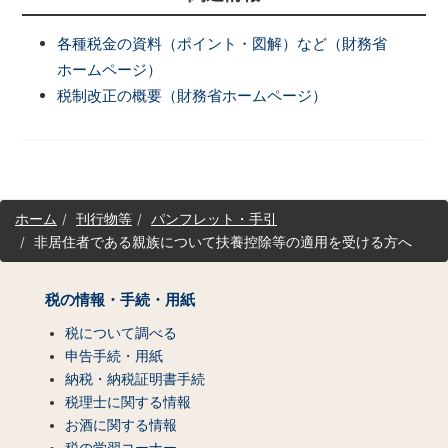
各種税金の資料（ポイント・図解）など（財務省
ホームページ）
税制改正の概要（財務省ホームページ）
サ
ホーム
刊行物等
パンフレット・手引
イ
非居住者である親族について扶養控除等の適用を受ける方へ
ト
マ
ッ
税の情報・手続・用紙
プ
（コ
税について調べる
ン
申告手続・用紙
テ
納税・納税証明書手続
ン
税理士に関する情報
ツ
お酒に関する情報
一
税の学習コーナー