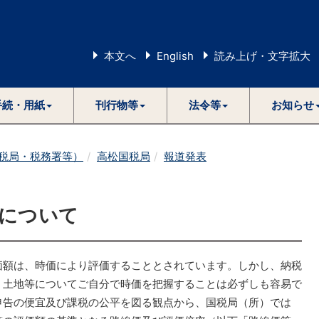
本文へ
English
読み上げ・文字拡大
手続・用紙
刊行物等
法令等
お知らせ
税局・税務署等）
高松国税局
報道発表
等について
価額は、時価により評価することとされています。しかし、納税
、土地等についてご自分で時価を把握することは必ずしも容易で
申告の便宜及び課税の公平を図る観点から、国税局（所）では