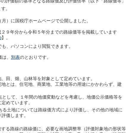
等の評価額の基準となる路線価及び評価倍率（以下「路線価等」
ます。
（月）に国税庁ホームページで公開しました。
成２９年分から令和５年分までの路線価等を掲載しています
p
】。
でも、パソコンにより閲覧できます。
価は、
別表
のとおりです。
地、田、畑、山林等を対象として定めています。
地とは、住宅地、商業地、工業地等の用途にかかわらず、建
点として、１年間の地価変動などを考慮し、地価公示価格等を
に定めています。
ある土地については路線価方式により評価し、その他の地域に
り評価します。
する路線の路線価に、必要な画地調整率（評価対象地の形状等