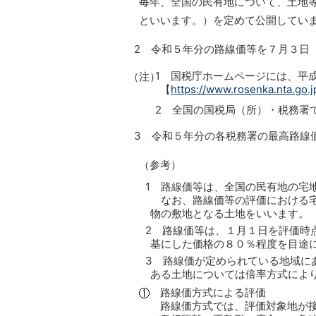
毎年、全国の民有地について、土地
といいます。）を定めて公開してい
2 令和５年分の路線価等を７月３日
1 国税庁ホームページには、平
（注）
【
https://www.rosenka.nta.go.j
2 全国の国税局（所）・税務署
3 令和５年分の各税務署の最高路線
（参考）
1 路線価等は、全国の民有地の宅
なお、路線価等の評価における宅
物の敷地となる土地をいいます。
2 路線価等は、１月１日を評価時
基にした価格の８０％程度を目途
3 路線価が定められている地域に
ある土地については倍率方式によ
路線価方式による評価
路線価方式では、評価対象地が接