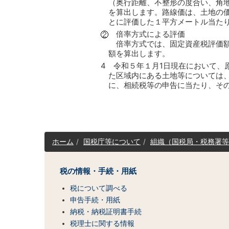
（奥行距離、不整形の度合い、角
を算出します。路線価は、土地の
とに評価した１平方メートル当た
倍率方式による評価
倍率方式では、固定資産税評価額
額を算出します。
4 令和５年１月1日現在において、
た区域内にある土地等については
に、相続税等の申告に当たり、そ
サ
ホーム
国税庁等について
組織（国税局・税務署等
イ
ト
マ
税の情報・手続・用紙
ッ
税について調べる
プ
（コ
申告手続・用紙
ン
納税・納税証明書手続
テ
税理士に関する情報