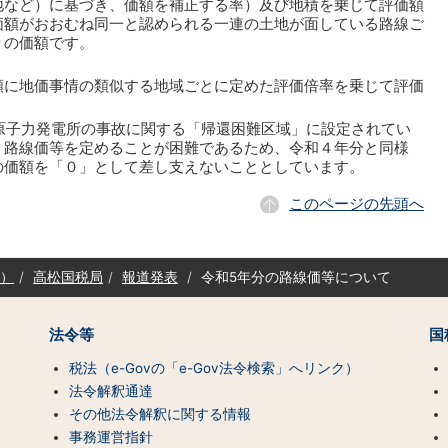
地など）に基づき、価額を補正する率）及び地積を乗じて評価額
価額がおおむね同一と認められる一連の土地が面している路線ご
りの価額です。
に地価事情の類似する地域ごとに定めた評価倍率を乗じて評価
原子力発電所の事故に関する「帰還困難区域」に設定されてい
、路線価等を定めることが困難であるため、令和４年分と同様
の価額を「０」として差し支えないこととしています。
このページの先頭へ
）
高松国税局
報道発表
令和5年分の路線価等について
法令等
国
税法（e-Govの「e-Gov法令検索」へリンク）
法令解釈通達
その他法令解釈に関する情報
事務運営指針