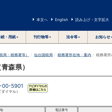
本文へ
English
読み上げ・文字拡大
手続・用紙
刊行物等
法令等
お知らせ
税局・税務署等）
仙台国税局
税務署所在地・案内
税務署所
（青森県）
-00-5901
ビダイヤル）
地
電話番号