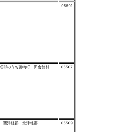
05501
軽郡のうち藤崎町、田舎館村
05507
 西津軽郡 北津軽郡
05509