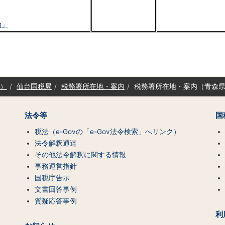
内」
）
仙台国税局
税務署所在地・案内
税務署所在地・案内（青森
法令等
国
税法（e-Govの「e-Gov法令検索」へリンク）
法令解釈通達
その他法令解釈に関する情報
事務運営指針
国税庁告示
文書回答事例
質疑応答事例
利