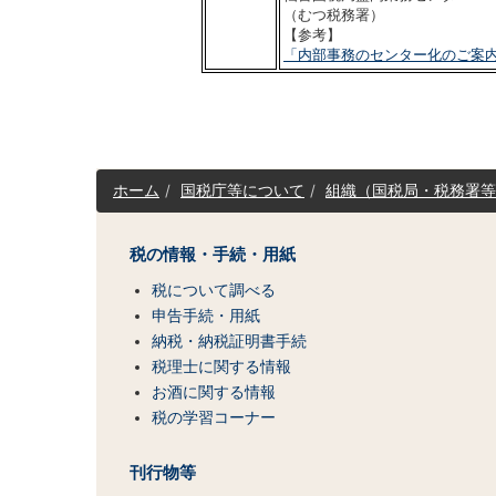
（むつ税務署）
【参考】
「内部事務のセンター化のご案
サ
ホーム
国税庁等について
組織（国税局・税務署等
イ
ト
マ
税の情報・手続・用紙
ッ
税について調べる
プ
（コ
申告手続・用紙
ン
納税・納税証明書手続
テ
税理士に関する情報
ン
お酒に関する情報
ツ
税の学習コーナー
一
覧）
刊行物等