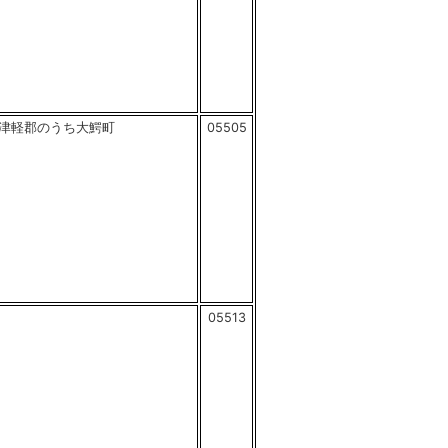
津軽郡のうち大鰐町
05505
05513