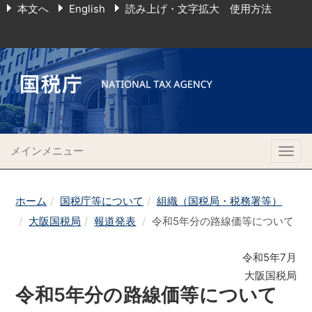
本文へ
English
読み上げ・文字拡大 使用方法
メインメニュー
Togg
navig
ホーム
国税庁等について
組織（国税局・税務署等）
大阪国税局
報道発表
令和5年分の路線価等について
令和5年7月
大阪国税局
令和5年分の路線価等について