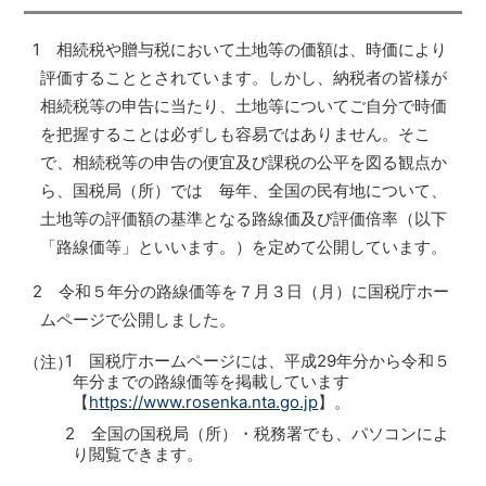
1 相続税や贈与税において土地等の価額は、時価により
評価することとされています。しかし、納税者の皆様が
相続税等の申告に当たり、土地等についてご自分で時価
を把握することは必ずしも容易ではありません。そこ
で、相続税等の申告の便宜及び課税の公平を図る観点か
ら、国税局（所）では 毎年、全国の民有地について、
土地等の評価額の基準となる路線価及び評価倍率（以下
「路線価等」といいます。）を定めて公開しています。
2 令和５年分の路線価等を７月３日（月）に国税庁ホー
ムページで公開しました。
1 国税庁ホームページには、平成29年分から令和５
（注）
年分までの路線価等を掲載しています
【
https://www.rosenka.nta.go.jp
】。
2 全国の国税局（所）・税務署でも、パソコンによ
り閲覧できます。