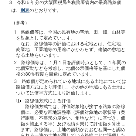
3 令和５年分の大阪国税局各税務署管内の最高路線価
は、
別表
のとおりです。
（参考）
1 路線価等は、全国の民有地の宅地、田、畑、山林等
を対象として定めています。
なお、路線価等の評価における宅地とは、住宅地、
商業地、工業地等の用途にかかわらず、建物の敷地と
なる土地をいいます。
2 路線価等は、１月１日を評価時点として、１年間の
地価変動などを考慮し、地価公示価格等を基にした価
格の80％程度を目途に定めています。
3 路線価が定められている地域にある土地については
路線価方式により評価し、その他の地域にある土地に
ついては倍率方式により評価します。
路線価方式による評価
路線価方式では、評価対象地が接する路線の路線
価に、必要な画地調整率（評価対象地の形状等（奥
行距離、不整形の度合い、角地など）に基づき、価
額を補正する率）及び地積を乗じて評価額を算出し
ます。路線価は、土地の価額がおおむね同一と認め
られる一連の土地が面している路線ごとに評価した