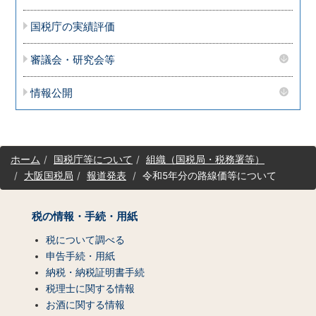
国税庁の実績評価
審議会・研究会等
情報公開
サ
ホーム
国税庁等について
組織（国税局・税務署等）
イ
大阪国税局
報道発表
令和5年分の路線価等について
ト
マ
ッ
税の情報・手続・用紙
プ
（コ
税について調べる
ン
申告手続・用紙
テ
納税・納税証明書手続
ン
税理士に関する情報
ツ
お酒に関する情報
一