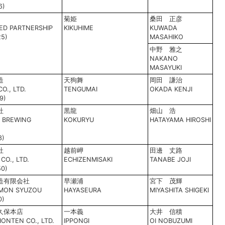
6)
菊姫
桑田 正彦
TED PARTNERSHIP
KIKUHIME
KUWADA
25)
MASAHIKO
中野 雅之
NAKANO
MASAYUKI
造
天狗舞
岡田 謙治
O., LTD.
TENGUMAI
OKADA KENJI
9)
社
黒龍
畑山 浩
 BREWING
KOKURYU
HATAYAMA HIROSHI
3)
社
越前岬
田邊 丈路
O., LTD.
ECHIZENMISAKI
TANABE JOJI
50)
造有限会社
早瀬浦
宮下 茂輝
EMON SYUZOU
HAYASEURA
MIYASHITA SHIGEKI
0)
久保本店
一本義
大井 信積
ONTEN CO., LTD.
IPPONGI
OI NOBUZUMI