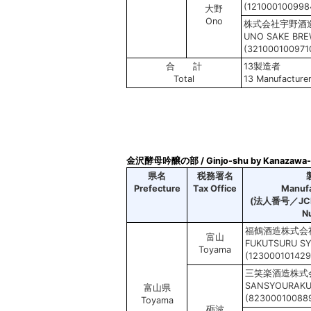
(121000100998
大野
Ono
株式会社宇野酒
UNO SAKE BREW
(321000100971
合 計
13製造者
Total
13 Manufacture
金沢酵母吟醸の部 / Ginjo-shu by Kanazawa-y
県名
税務署名
Prefecture
Tax Office
Manuf
(法人番号／
JC
N
福鶴酒造株式会
富山
FUKUTSURU S
Toyama
(123000101429
三笑楽酒造株式
SANSYOURAKU 
富山県
(82300010088
Toyama
砺波