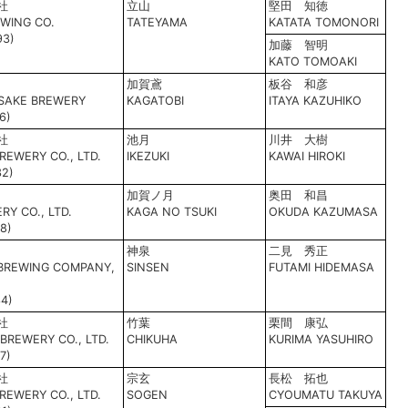
社
立山
堅田 知徳
WING CO.
TATEYAMA
KATATA TOMONORI
93)
加藤 智明
KATO TOMOAKI
加賀鳶
板谷 和彦
SAKE BREWERY
KAGATOBI
ITAYA KAZUHIKO
6)
社
池月
川井 大樹
REWERY CO., LTD.
IKEZUKI
KAWAI HIROKI
32)
加賀ノ月
奥田 和昌
Y CO., LTD.
KAGA NO TSUKI
OKUDA KAZUMASA
8)
神泉
二見 秀正
 BREWING COMPANY,
SINSEN
FUTAMI HIDEMASA
4)
社
竹葉
栗間 康弘
BREWERY CO., LTD.
CHIKUHA
KURIMA YASUHIRO
7)
社
宗玄
長松 拓也
REWERY CO., LTD.
SOGEN
CYOUMATU TAKUYA