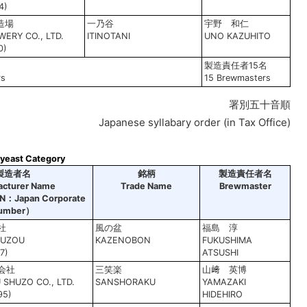
4)
造場
一乃谷
宇野 和仁
ERY CO., LTD.
ITINOTANI
UNO KAZUHITO
0)
製造責任者15名
rs
15 Brewmasters
署別五十音順
Japanese syllabary order (in Tax Office)
east Category
製造者名
銘柄
製造責任者名
acturer Name
Trade Name
Brewmaster
N：Japan Corporate
umber
）
社
風の盆
福島 淳
YUZOU
KAZENOBON
FUKUSHIMA
7)
ATSUSHI
会社
三笑楽
山﨑 英博
SHUZO CO., LTD.
SANSHORAKU
YAMAZAKI
95)
HIDEHIRO