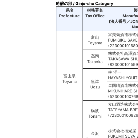
吟醸の部 /
Ginjo-shu Category
県名
税務署名
製
Prefecture
Tax Office
Manufa
(法人番号／JCN：J
Nu
富美菊酒造株式
富山
FUMIGIKU SAK
Toyama
(223000101680
株式会社髙澤酒
高岡
TAKASAWA SHUZ
Takaoka
(823000101599
林 洋一
富山県
HAYASHI YOUIT
Toyama
魚津
皇国晴酒造株式
Uozu
MIKUNIHARE S
(523000100768
立山酒造株式会
TATEYAMA BRE
砺波
(723000100829
Tonami
株式会社福光屋
金沢
FUKUMITSUYA 