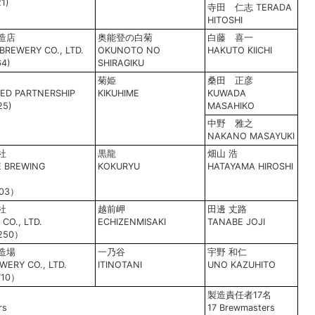
1)
寺田 仁志 TERADA
HITOSHI
造店
奥能登の白菊
白藤 喜一
BREWERY CO., LTD.
OKUNOTO NO
HAKUTO KIICHI
64)
SHIRAGIKU
菊姫
桑田 正彦
TED PARTNERSHIP
KIKUHIME
KUWADA
25)
MASAHIKO
中野 雅之
NAKANO MASAYUKI
社
黒龍
畑山 浩
E BREWING
KOKURYU
HATAYAMA HIROSHI
403）
社
越前岬
田邊 丈路
CO., LTD.
ECHIZENMISAKI
TANABE JOJI
250）
造場
一乃谷
宇野 和仁
ERY CO., LTD.
ITINOTANI
UNO KAZUHITO
710）
製造責任者17名
rs
17 Brewmasters