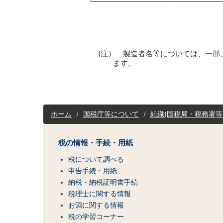
(注） 製造者名等については、一
ます。
サ
ホーム
国税庁等について
組織(国税局・税務署等
イ
ト
マ
税の情報・手続・用紙
ッ
税について調べる
プ
(コ
申告手続・用紙
ン
納税・納税証明書手続
テ
税理士に関する情報
ン
お酒に関する情報
ツ
税の学習コーナー