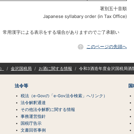
署別五十音順
Japanese syllabary order (in Tax Office)
部、常用漢字による表示をする場合がありますのでご了承願い
このページの先頭へ
）
金沢国税局
お酒に関する情報
令和3酒造年度金沢国税局酒
法令等
国
税法（e-Govの「e-Gov法令検索」へリンク）
法令解釈通達
その他法令解釈に関する情報
事務運営指針
国税庁告示
文書回答事例