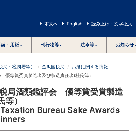
本文へ
English
読み上げ・文字拡大
手続・用紙
刊行物等
法令等
お知らせ
国税局・税務署等）
金沢国税局
お酒に関する情報
会 優等賞受賞製造者及び製造責任者(杜氏等）
国税局酒類鑑評会 優等賞受賞製造
氏等）
Taxation Bureau Sake Awards
Winners