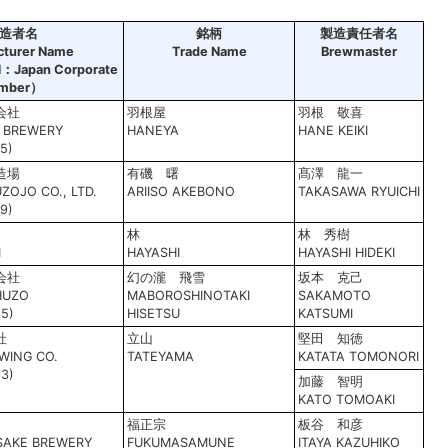
造者名
銘柄
製造責任者名
cturer Name
Trade Name
Brewmaster
apan Corporate
mber）
会社
羽根屋
羽根 敬喜
E BREWERY
HANEYA
HANE KEIKI
5)
造場
有磯 曙
髙澤 龍一
OJO CO., LTD.
ARIISO AKEBONO
TAKASAWA RYUICHI
9)
林
林 秀樹
I
HAYASHI
HAYASHI HIDEKI
会社
幻の瀧 飛雪
坂本 克己
HUZO
MABOROSHINOTAKI
SAKAMOTO
5)
HISETSU
KATSUMI
社
立山
堅田 知徳
WING CO.
TATEYAMA
KATATA TOMONORI
3)
加藤 智明
KATO TOMOAKI
福正宗
板谷 和彦
SAKE BREWERY
FUKUMASAMUNE
ITAYA KAZUHIKO