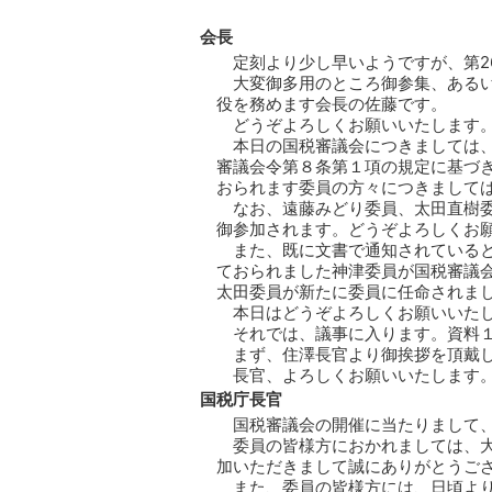
会長
定刻より少し早いようですが、第2
大変御多用のところ御参集、ある
役を務めます会長の佐藤です。
どうぞよろしくお願いいたします
本日の国税審議会につきましては
審議会令第８条第１項の規定に基づ
おられます委員の方々につきまして
なお、遠藤みどり委員、太田直樹
御参加されます。どうぞよろしくお
また、既に文書で通知されている
ておられました神津委員が国税審議
太田委員が新たに委員に任命されま
本日はどうぞよろしくお願いいた
それでは、議事に入ります。資料
まず、住澤長官より御挨拶を頂戴
長官、よろしくお願いいたします
国税庁長官
国税審議会の開催に当たりまして
委員の皆様方におかれましては、
加いただきまして誠にありがとうご
また、委員の皆様方には、日頃よ