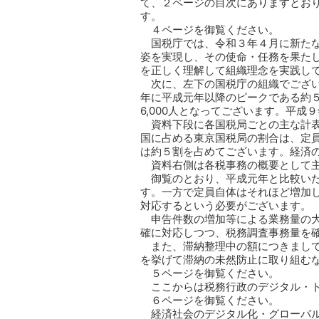
て、２ページの目次にありますとお
す。
４ページを御覧ください。
国税庁では、令和３年４月に新た
姿を実現し、その使命・任務を果た
を正しく理解して組織理念を実践し
次に、左下の国税庁の組織でござい
年に平成元年以降のピークである約５
6,000人となってございます。平
資料下段に各国税局ごとの主な計
国に占める東京国税局の割合は、定
は約５割を占めてございます。経済
資料右側は各税事務の概要として
御覧のとおり、平成元年と比較い
す。一方で定員自体はそれほど増加
対応するという必要がございます。
申告件数の増加等による業務量の
確に対応しつつ、税務調査事務量を
また、滞納整理中の額につきまして
を挙げて滞納の未然防止に取り組むな
５ページを御覧ください。
ここからは税務行政のデジタル・
６ページを御覧ください。
経済社会のデジタル化・グローバ