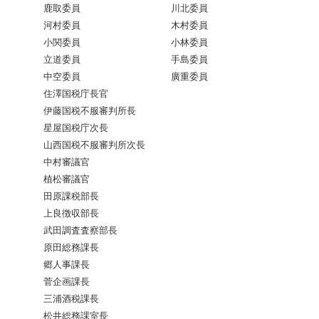
鹿取委員
川北委員
河村委員
木村委員
小関委員
小林委員
立道委員
手島委員
中空委員
廣重委員
住澤国税庁長官
伊藤国税不服審判所長
星屋国税庁次長
山西国税不服審判所次長
中村審議官
植松審議官
田原課税部長
上良徴収部長
武田調査査察部長
原田総務課長
郷人事課長
菅企画課長
三浦酒税課長
松井総務課室長