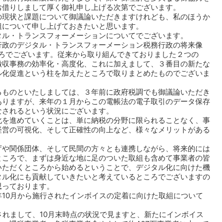
お借りしまして厚く御礼申し上げる次第でございます。
の現状と課題について御議論いただきますけれども、私のほうか
組について申し上げておきたいと思います。
タル・トランスフォーメーションについてでございます。
行政のデジタル・トランスフォーメーション税務行政の将来像
ころでございます。従来から取り組んできておりました２つの
徴収事務の効率化・高度化、これに加えまして、３番目の新たな
ル化促進という柱を加えたところで取りまとめたものでございま
るものといたしましては、３年前に政府税調でも御議論いただき
ありますが、来年の１月からこの電帳法の電子取引のデータ保存
なされるという状況にございます。
化を進めていくことは、単に納税の分野に限られることなく、事
経営の可視化、そして正確性の向上など、様々なメリットがある
庁や関係団体、そして民間の方々とも連携しながら、将来的には
ところで、まずは身近な地に足のついた取組も含めて事業者の皆
いただくところから始めるということで、デジタル化に向けた機
タル化にも貢献していきたいと考えているところでございますの
思っております。
10月から施行されたインボイスの定着に向けた取組について
されまして、10月末時点の状況で見ますと、新たにインボイス