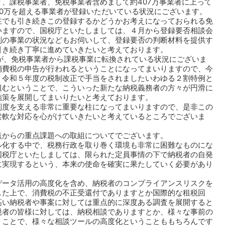
、課税事業者、免税事業者含めまして約407万事業者に上って
0万を超える事業者が登録いただいている状況にございます。
在でも引き続きこの登録するかどうかお考えになっておられる免
いますので、国税庁といたしましては、４月から登録要否相談会
別の事業の状況などもお伺いして、登録要否の判断材料を提供す
引き続き丁寧に進めていきたいと考えております。
が、免税事業者から課税事業に転換されている状況にございま
消費税の申告が行われるということになってまいりますので、今
、令和５年度の税制改正で手当をされましたいわゆる２割特例と
組むということで、こういった新たな納税義務者の方々が円滑に
施策を展開してまいりたいと考えております。
制度を支える非常に重要な柱になってまいりますので、是非この
柔軟な対応を心がけていきたいと考えているところでございま
点からの重点課題への取組についてでございます。
ル化する中で、税務行政を取り巻く環境も非常に困難なものにな
国税庁といたしましては、限られた定員事情の下で納税者の自発
に実現するという、本来の使命を確実に果たしていく必要があり
データ活用の高度化を含め、納税者のコンプライアンスリスクを
した上で、消費税の不正受還付でありますとか国際的な租税回
高い納税者や事案に対しては重点的に深度ある調査を展開すると
税者の皆様に対しては、納税相談でありますとか、様々な事前の
うことで、様々な相談ツールの高度化ということももちろんです