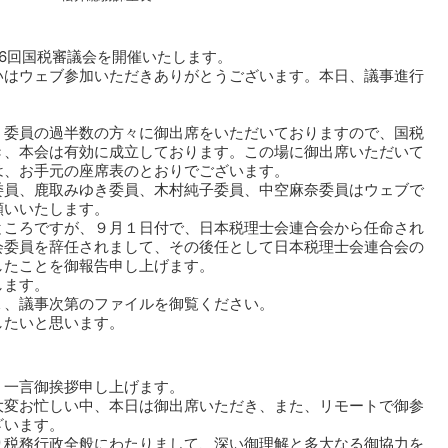
6回国税審議会を開催いたします。
いはウェブ参加いただきありがとうございます。本日、議事進行
。
、委員の過半数の方々に御出席をいただいておりますので、国税
き、本会は有効に成立しております。この場に御出席いただいて
は、お手元の座席表のとおりでございます。
委員、鹿取みゆき委員、木村純子委員、中空麻奈委員はウェブで
願いいたします。
ところですが、９月１日付で、日本税理士会連合会から任命され
会委員を辞任されまして、その後任として日本税理士会連合会の
したことを御報告申し上げます。
します。
１、議事次第のファイルを御覧ください。
したいと思います。
。
、一言御挨拶申し上げます。
大変お忙しい中、本日は御出席いただき、また、リモートで御参
ざいます。
り税務行政全般にわたりまして、深い御理解と多大なる御協力を