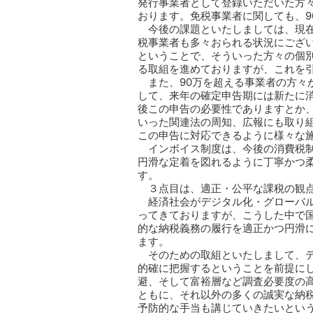
発行事業者として登録いただいた方々
おります。免税事業者に関しても、9
今後の課題といたしましては、現
税事業者も多々おられる状況にござ
ということで、そういった方々の個
る取組を進めておりますが、これを
また、90万を超える事業者の方々
して、来年の確定申告期には新たに
後この申告の必要性でありますとか
いった関連法の周知、広報にも取り
この申告に対応できるように様々な
インボイス制度は、今後の消費税
円滑な定着を図れるように丁寧かつ
す。
３点目は、適正・公平な課税の観
経済社会がデジタル化・グローバ
ってきておりますが、こうした中で
的な納税義務の履行を適正かつ円滑
ます。
そのための取組といたしまして、
的確に把握するということを前提に
避、そして富裕層など調査必要度の
ともに、それ以外の多くの誠実な納
予防的な手当も講じていきたいとい