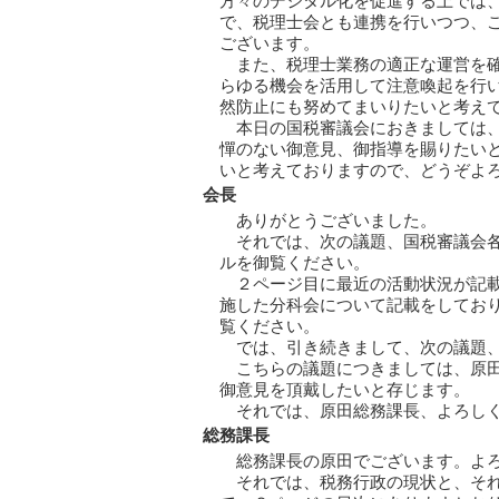
方々のデジタル化を促進する上では
で、税理士会とも連携を行いつつ、
ございます。
また、税理士業務の適正な運営を
らゆる機会を活用して注意喚起を行
然防止にも努めてまいりたいと考え
本日の国税審議会におきましては
憚のない御意見、御指導を賜りたい
いと考えておりますので、どうぞよ
会長
ありがとうございました。
それでは、次の議題、国税審議会
ルを御覧ください。
２ページ目に最近の活動状況が記
施した分科会について記載をしてお
覧ください。
では、引き続きまして、次の議題
こちらの議題につきましては、原
御意見を頂戴したいと存じます。
それでは、原田総務課長、よろし
総務課長
総務課長の原田でございます。よ
それでは、税務行政の現状と、そ