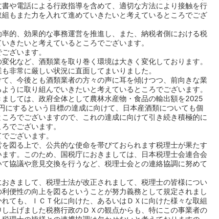
文書や電話による行政指導を含めて、適切な方法により接触を行
取組もまた力を入れて進めていきたいと考えているところでござ
効率的、効果的な事務運営を推進し、また、納税者側における税
ていきたいと考えているところでございます。
でございます。
の変化など、酒類業を取り巻く環境は大きく変化しております。
業も非常に厳しい状況に直面してまいりました。
けて、今後とも酒類業者の方々の声に耳を傾けつつ、前向きな業
るように取り組んでいきたいと考えているところでございます。
ましては、政府全体として農林水産物・食品の輸出額を2025
兆円にするという目標の達成に向けて、日本産酒類についても個
ところでございますので、これの達成に向けて引き続き積極的に
ころでございます。
てでございます。
営を図る上で、公共的な使命を帯びておられます税理士が果たす
います。このため、国税庁におきましては、日本税理士会連合会
いて協議や意見交換を行うなど、税理士会との連絡協調に努めて
におきまして、税理士法が改正されまして、税理士の皆様につい
の利便性の向上を図るということが努力義務として規定されまし
かれても、ＩＣＴ化に向けた、あるいはＤＸに向けた様々な取組
申し上げました税務行政のＤＸの観点からも、特にこの事業者の