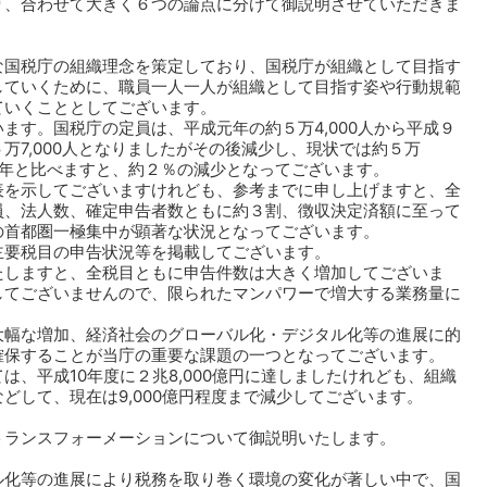
り、合わせて大きく６つの論点に分けて御説明させていただきま
な国税庁の組織理念を策定しており、国税庁が組織として目指す
していくために、職員一人一人が組織として目指す姿や行動規範
ていくこととしてございます。
ます。国税庁の定員は、平成元年の約５万4,000人から平成９
万7,000人となりましたがその後減少し、現状では約５万
成９年と比べますと、約２％の減少となってございます。
表を示してございますけれども、参考までに申し上げますと、全
員、法人数、確定申告者数ともに約３割、徴収決定済額に至って
の首都圏一極集中が顕著な状況となってございます。
主要税目の申告状況等を掲載してございます。
たしますと、全税目ともに申告件数は大きく増加してございま
してございませんので、限られたマンパワーで増大する業務量に
大幅な増加、経済社会のグローバル化・デジタル化等の進展に的
確保することが当庁の重要な課題の一つとなってございます。
は、平成10年度に２兆8,000億円に達しましたけれども、組織
どして、現在は9,000億円程度まで減少してございます。
トランスフォーメーションについて御説明いたします。
ル化等の進展により税務を取り巻く環境の変化が著しい中で、国