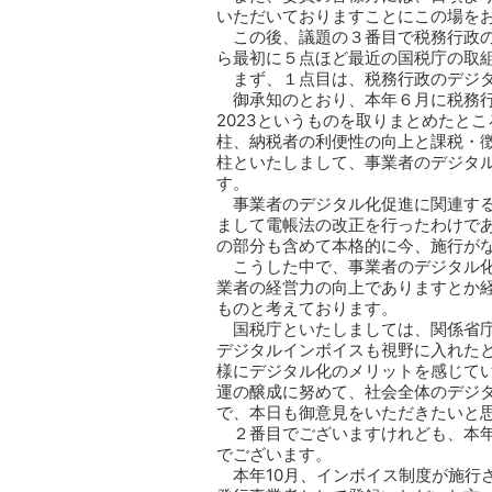
いただいておりますことにこの場を
この後、議題の３番目で税務行政
ら最初に５点ほど最近の国税庁の取
まず、１点目は、税務行政のデジ
御承知のとおり、本年６月に税務
2023というものを取りまとめたと
柱、納税者の利便性の向上と課税・
柱といたしまして、事業者のデジタ
す。
事業者のデジタル化促進に関連す
まして電帳法の改正を行ったわけで
の部分も含めて本格的に今、施行が
こうした中で、事業者のデジタル
業者の経営力の向上でありますとか
ものと考えております。
国税庁といたしましては、関係省
デジタルインボイスも視野に入れた
様にデジタル化のメリットを感じて
運の醸成に努めて、社会全体のデジ
で、本日も御意見をいただきたいと
２番目でございますけれども、本年
でございます。
本年10月、インボイス制度が施行