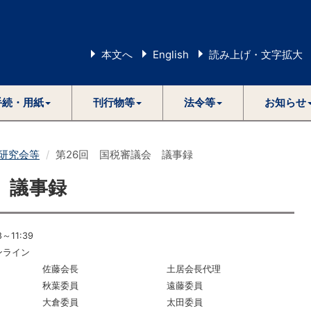
本文へ
English
読み上げ・文字拡大
手続・用紙
刊行物等
法令等
お知らせ
研究会等
第26回 国税審議会 議事録
 議事録
～11:39
ンライン
佐藤会長
土居会長代理
秋葉委員
遠藤委員
大倉委員
太田委員