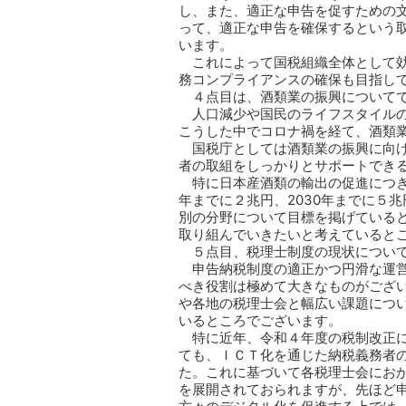
し、また、適正な申告を促すための
って、適正な申告を確保するという
います。
これによって国税組織全体として
務コンプライアンスの確保も目指し
４点目は、酒類業の振興について
人口減少や国民のライフスタイル
こうした中でコロナ禍を経て、酒類
国税庁としては酒類業の振興に向
者の取組をしっかりとサポートでき
特に日本産酒類の輸出の促進につき
年までに２兆円、2030年までに５
別の分野について目標を掲げている
取り組んでいきたいと考えていると
５点目、税理士制度の現状につい
申告納税制度の適正かつ円滑な運
べき役割は極めて大きなものがござ
や各地の税理士会と幅広い課題につ
いるところでございます。
特に近年、令和４年度の税制改正
ても、ＩＣＴ化を通じた納税義務者
た。これに基づいて各税理士会にお
を展開されておられますが、先ほど