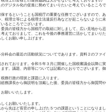
、税理士の皆様との連携協調は欠かせないと考えておりますの
このデジタル化の促進に努めてまいりたいと考えているところで
確保するということも国税庁の重要な任務でございますので、あ
い、税理士等による税理士法違反行為などが起こらないように未
ているところでございます。
、委員の皆様方から国税庁の取組に対しまして、広い見地から忌
と考えておりまして、これを今後の事務運営に活かしてまいりた
ろしくお願い申し上げます。
各分科会の最近の活動状況についてであります。資料２のファイ
載されております。令和５年３月に開催した国税審議会以降に実
ります。議題、内容等については記載のとおりでございます。御
、税務行政の現状と課題に入ります。
田総務課長から御説明を頂戴した後、委員の皆様方から御質問や
くお願いいたします。
ろしくお願いいたします。
れから先ほど長官の申し上げた５つの課題ということになりまし