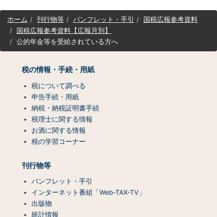
サ
ホーム
刊行物等
パンフレット・手引
国税広報参考資料
イ
国税広報参考資料【広報月別】
ト
公的年金等を受給されている方へ
マ
ッ
プ
税の情報・手続・用紙
（コ
ン
税について調べる
テ
申告手続・用紙
ン
納税・納税証明書手続
ツ
税理士に関する情報
一
お酒に関する情報
覧）
税の学習コーナー
刊行物等
パンフレット・手引
インターネット番組「Web-TAX-TV」
出版物
統計情報