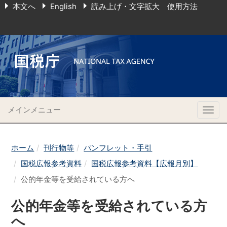
本文へ
English
読み上げ・文字拡大 使用方法
メインメニュー
Togg
navig
ホーム
刊行物等
パンフレット・手引
国税広報参考資料
国税広報参考資料【広報月別】
公的年金等を受給されている方へ
公的年金等を受給されている方
へ