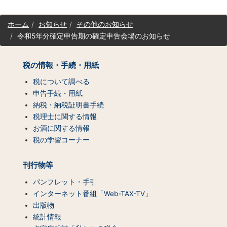
サ
ホーム
お知らせ
その他のお知らせ
イ
令和5年分確定申告期の確定申告会場のお知らせ
ト
マ
ッ
税の情報・手続・用紙
プ
（コ
税について調べる
ン
申告手続・用紙
テ
納税・納税証明書手続
ン
税理士に関する情報
ツ
お酒に関する情報
一
税の学習コーナー
覧）
刊行物等
パンフレット・手引
インターネット番組「Web-TAX-TV」
出版物
統計情報