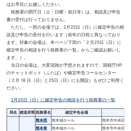
はお早目にお越しください。
税務署の閉庁日（土・日曜・祝日等）は、相談及び申告
書の受付は行っておりません。
ただし、一部の会場では、2月25日（日）に確定申告の相
談及び申告の受付を行います（前年の日程と異なっており
ます。対象の会場は、本ページ下部の「２月25日（日）に
確定申告の相談を行う税務署の一覧」からご確認お願いし
ます。）。
当日の会場は、大変混雑が予想されますので、国税庁HP
のチャットボット（ふたば）や確定申告コールセンター
（２月 18 日（日）と25日（日）にも開設）もぜひご利用く
ださい。
2月25日（日）に確定申告の相談を行う税務署の一覧
局名
都道府県
税務署名
確定申告会場
熊本西
熊本城ホール
熊本市中央区桜
熊本東
熊本城ホール
熊本市中央区桜