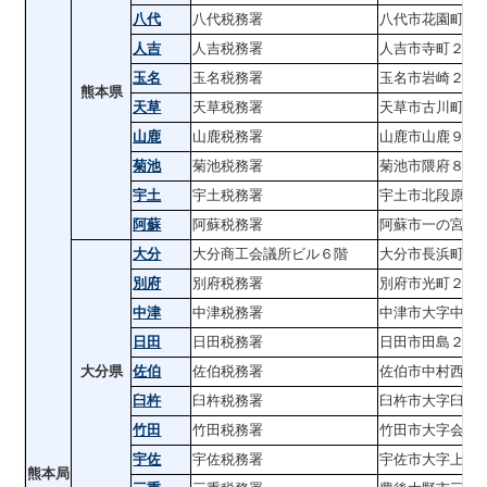
八代
八代税務署
八代市花園町１
人吉
人吉税務署
人吉市寺町２０
玉名
玉名税務署
玉名市岩崎２７
熊本県
天草
天草税務署
天草市古川町４
山鹿
山鹿税務署
山鹿市山鹿９７
菊池
菊池税務署
菊池市隈府８７
宇土
宇土税務署
宇土市北段原町
阿蘇
阿蘇税務署
阿蘇市一の宮町
大分
大分商工会議所ビル６階
大分市長浜町３
別府
別府税務署
別府市光町２２
中津
中津税務署
中津市大字中殿
日田
日田税務署
日田市田島２丁
大分県
佐伯
佐伯税務署
佐伯市中村西町
臼杵
臼杵税務署
臼杵市大字臼杵
竹田
竹田税務署
竹田市大字会々
宇佐
宇佐税務署
宇佐市大字上田
熊本局