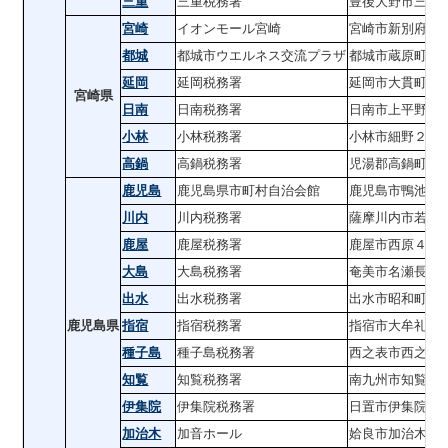
三重
三重税務署
豊後大野市三重
宮崎
イオンモール宮崎
宮崎市新別府町
都城
都城市ウエルネス交流プラザ
都城市蔵原町１
延岡
延岡税務署
延岡市大貫町１
宮崎県
日南
日南税務署
日南市上平野町
小林
小林税務署
小林市細野２４
高鍋
高鍋税務署
児湯郡高鍋町大
鹿児島
鹿児島県市町村自治会館
鹿児島市鴨池新
川内
川内税務署
薩摩川内市若葉
鹿屋
鹿屋税務署
鹿屋市西原４丁
大島
大島税務署
奄美市名瀬長浜
出水
出水税務署
出水市昭和町２
鹿児島県
指宿
指宿税務署
指宿市大牟礼５
種子島
種子島税務署
西之表市西之表
知覧
知覧税務署
南九州市知覧町
伊集院
伊集院税務署
日置市伊集院町
加治木
加音ホール
姶良市加治木町