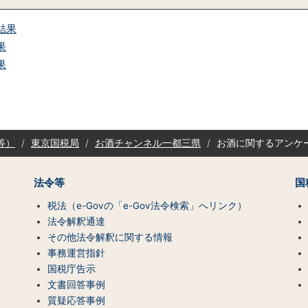
結果
果
果
等）
東京国税局
お酒チャンネル一都三県
お酒に関するアンケ
法令等
国
税法（e-Govの「e-Gov法令検索」へリンク）
法令解釈通達
その他法令解釈に関する情報
事務運営指針
国税庁告示
文書回答事例
質疑応答事例