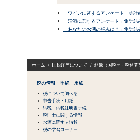
「ワインに関するアンケート」集計
「清酒に関するアンケート」集計結
「あなたのお酒の好みは？」集計結
サ
ホーム
国税庁等について
組織（国税局・税務署
イ
ト
マ
税の情報・手続・用紙
ッ
税について調べる
プ
（コ
申告手続・用紙
ン
納税・納税証明書手続
テ
税理士に関する情報
ン
お酒に関する情報
ツ
税の学習コーナー
一