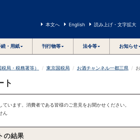
本文へ
English
読み上げ・文字拡大
手続・用紙
刊行物等
法令等
お知らせ
国税局・税務署等）
東京国税局
お酒チャンネル一都三県
ート
しています。消費者である皆様のご意見をお聞かせください。
せん
トの結果