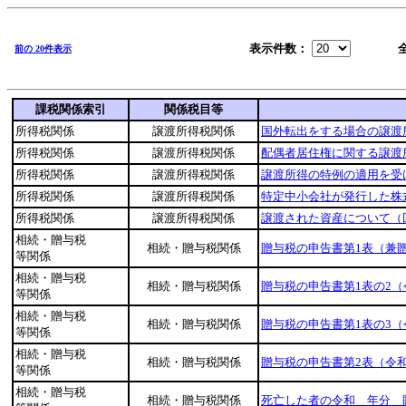
表示件数：
前の 20件表示
課税関係索引
関係税目等
所得税関係
譲渡所得税関係
国外転出をする場合の譲
所得税関係
譲渡所得税関係
配偶者居住権に関する譲渡
所得税関係
譲渡所得税関係
譲渡所得の特例の適用を受
所得税関係
譲渡所得税関係
特定中小会社が発行した株
所得税関係
譲渡所得税関係
譲渡された資産について（
相続・贈与税
相続・贈与税関係
贈与税の申告書第1表（兼
等関係
相続・贈与税
相続・贈与税関係
贈与税の申告書第1表の2（
等関係
相続・贈与税
相続・贈与税関係
贈与税の申告書第1表の3（
等関係
相続・贈与税
相続・贈与税関係
贈与税の申告書第2表（令
等関係
相続・贈与税
相続・贈与税関係
死亡した者の令和＿年分 