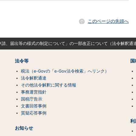
このページの先頭へ
申請、届出等の様式の制定について」の一部改正について（法令解釈通
法令等
国
税法（e-Govの「e-Gov法令検索」へリンク）
法令解釈通達
その他法令解釈に関する情報
事務運営指針
国税庁告示
文書回答事例
質疑応答事例
利
お知らせ