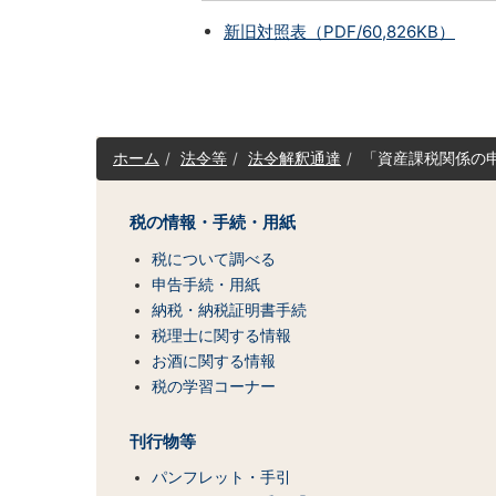
新旧対照表（PDF/60,826KB）
サ
ホーム
法令等
法令解釈通達
「資産課税関係の
イ
ト
マ
税の情報・手続・用紙
ッ
税について調べる
プ
（コ
申告手続・用紙
ン
納税・納税証明書手続
テ
税理士に関する情報
ン
お酒に関する情報
ツ
税の学習コーナー
一
覧）
刊行物等
パンフレット・手引