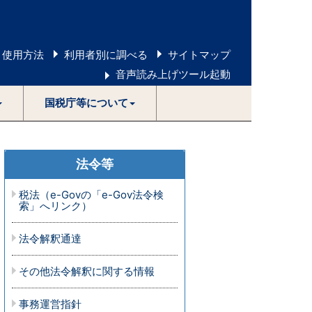
 使用方法
利用者別に調べる
サイトマップ
音声読み上げツール起動
国税庁等について
法令等
税法（e-Govの「e-Gov法令検
索」へリンク）
法令解釈通達
その他法令解釈に関する情報
事務運営指針