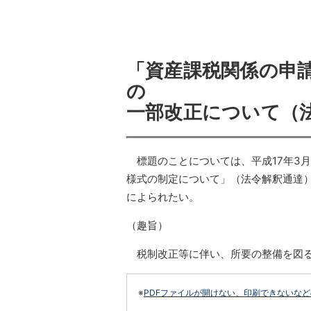
「資産課税関係の申
の
一部改正について（
標題のことについては、平成17年3月2
様式の制定について」（法令解釈通達
によられたい。
（趣旨）
税制改正等に伴い、所要の整備を図
※
PDFファイルが開けない、印刷できないな