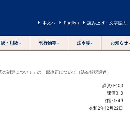
本文へ
English
読み上げ・文字拡大
手続・用紙
刊行物等
法令等
お知らせ
式の制定について」の一部改正について（法令解釈通達）
課資6-100
課個3-8
課評1-49
令和2年12月22日