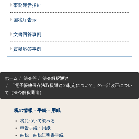
事務運営指針
国税庁告示
文書回答事例
質疑応答事例
サ
ホーム
法令等
法令解釈通達
イ
「電子帳簿保存法取扱通達の制定について」の一部改正につい
ト
て（法令解釈通達）
マ
ッ
プ
税の情報・手続・用紙
（コ
ン
税について調べる
テ
申告手続・用紙
ン
納税・納税証明書手続