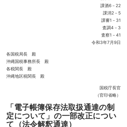
課酒6－22
課消2－5
課審1－31
査調4－3
査察1－41
令和3年7月9日
各国税局長 殿
沖縄国税事務所長 殿
各税関長 殿
沖縄地区税関長 殿
国税庁長官
（官印省略）
「電子帳簿保存法取扱通達の制
定について」の一部改正につい
て（法令解釈通達）