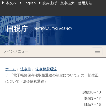
本文へ
English
読み上げ・文字拡大 使用方法
メインメニュー
Togg
navig
ホーム
法令等
法令解釈通達
「電子帳簿保存法取扱通達の制定について」の一部改正
について（法令解釈通達）
課総10－10
課個3－17
課法7－15