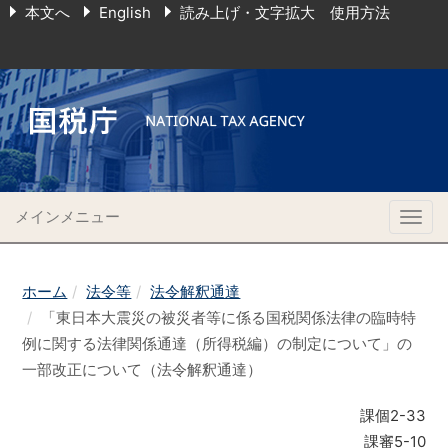
本文へ
English
読み上げ・文字拡大 使用方法
メインメニュー
Togg
navig
ホーム
法令等
法令解釈通達
「東日本大震災の被災者等に係る国税関係法律の臨時特
例に関する法律関係通達（所得税編）の制定について」の
一部改正について（法令解釈通達）
課個2-33
課審5-10