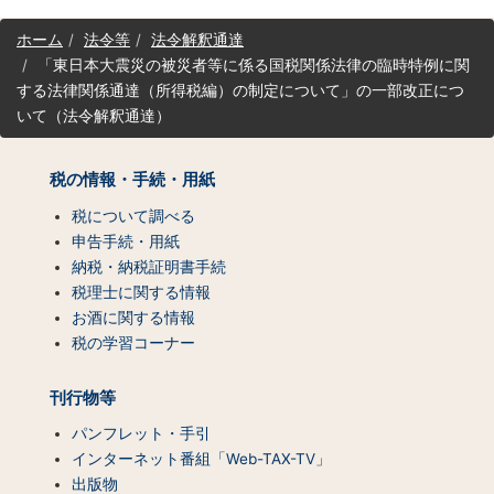
サ
ホーム
法令等
法令解釈通達
イ
「東日本大震災の被災者等に係る国税関係法律の臨時特例に関
ト
する法律関係通達（所得税編）の制定について」の一部改正につ
マ
いて（法令解釈通達）
ッ
プ
（コ
税の情報・手続・用紙
ン
テ
税について調べる
ン
申告手続・用紙
ツ
納税・納税証明書手続
一
税理士に関する情報
覧）
お酒に関する情報
税の学習コーナー
刊行物等
パンフレット・手引
インターネット番組「Web-TAX-TV」
出版物