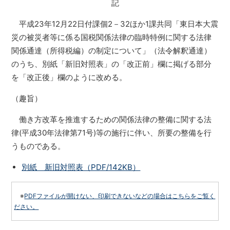
記
平成23年12月22日付課個2－32ほか1課共同「東日本大震
災の被災者等に係る国税関係法律の臨時特例に関する法律
関係通達（所得税編）の制定について」（法令解釈通達）
のうち、別紙「新旧対照表」の「改正前」欄に掲げる部分
を「改正後」欄のように改める。
（趣旨）
働き方改革を推進するための関係法律の整備に関する法
律(平成30年法律第71号)等の施行に伴い、所要の整備を行
うものである。
別紙 新旧対照表（PDF/142KB）
※
PDFファイルが開けない、印刷できないなどの場合はこちらをご覧く
ださい。