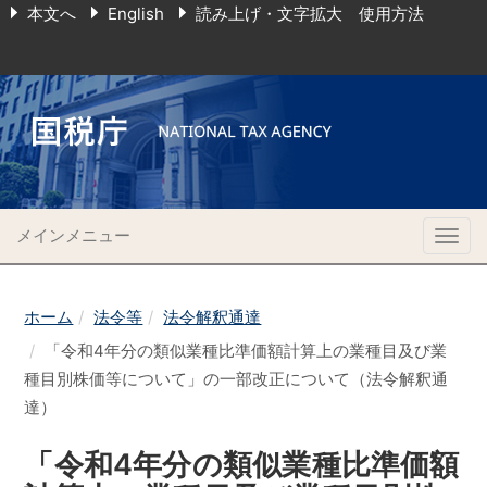
本文へ
English
読み上げ・文字拡大 使用方法
メインメニュー
Togg
navig
ホーム
法令等
法令解釈通達
「令和4年分の類似業種比準価額計算上の業種目及び業
種目別株価等について」の一部改正について（法令解釈通
達）
「令和4年分の類似業種比準価額