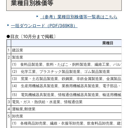
業種目別株価等
（参考）業種目別株価等一覧表はこちら
一括ダウンロード（PDF/369KB）
●目次〔10月分まで掲載〕
業種目
1
建設業
2
製造業
(1) 食料品製造業、飲料・たばこ・飼料製造業、繊維工業、パルプ
(2) 化学工業、プラスチック製品製造業、ゴム製品製造業
(3) 窯業・土石製品製造業、鉄鋼業、非鉄金属製造業、金属製品製
(4) 生産用機械器具製造業、業務用機械器具製造業、電子部品・デ
(5) 電気機械器具製造業、情報通信機械器具製造業、輸送用機械器
3
電気・ガス・熱供給・水道業、情報通信業
4
運輸業,郵便業
5
卸売業
(1) 各種商品卸売業、繊維・衣服等卸売業、飲食料品卸売業、建築