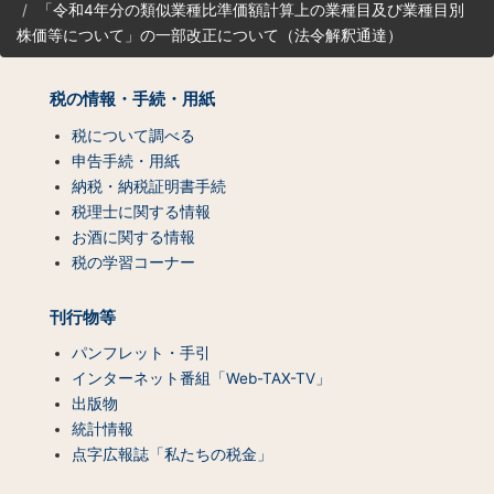
「令和4年分の類似業種比準価額計算上の業種目及び業種目別
ト
株価等について」の一部改正について（法令解釈通達）
マ
ッ
プ
税の情報・手続・用紙
（コ
ン
税について調べる
テ
申告手続・用紙
ン
納税・納税証明書手続
ツ
税理士に関する情報
一
お酒に関する情報
覧）
税の学習コーナー
刊行物等
パンフレット・手引
インターネット番組「Web-TAX-TV」
出版物
統計情報
点字広報誌「私たちの税金」