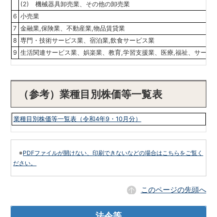
(2) 機械器具卸売業、その他の卸売業
6
小売業
7
金融業,保険業、不動産業,物品賃貸業
8
専門・技術サービス業、宿泊業,飲食サービス業
9
生活関連サービス業、娯楽業、教育,学習支援業、医療,福祉、サービ
（参考）業種目別株価等一覧表
業種目別株価等一覧表（令和4年9・10月分）
※
PDFファイルが開けない、印刷できないなどの場合はこちらをご覧く
ださい。
このページの先頭へ
法令等