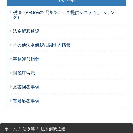
税法（e-Govの「法令データ提供システム」へリン
ク）
法令解釈通達
その他法令解釈に関する情報
事務運営指針
国税庁告示
文書回答事例
質疑応答事例
サ
ホーム
法令等
法令解釈通達
イ