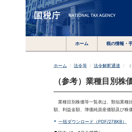
ホーム
税の情報・
ホーム
法令等
法令解釈通達
（
（参考）業種目別株価
業種目別株価等一覧表は、類似業種
額、利益金額、簿価純資産価額及び株
一括ダウンロード（PDF/278KB）