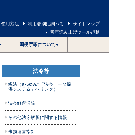
 使用方法
利用者別に調べる
サイトマップ
音声読み上げツール起動
国税庁等について
法令等
税法（e-Govの「法令データ提
供システム」へリンク）
法令解釈通達
その他法令解釈に関する情報
事務運営指針