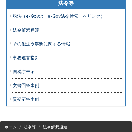
法令等
税法（e-Govの「e-Gov法令検索」へリンク）
法令解釈通達
その他法令解釈に関する情報
事務運営指針
国税庁告示
文書回答事例
質疑応答事例
サ
ホーム
法令等
法令解釈通達
イ