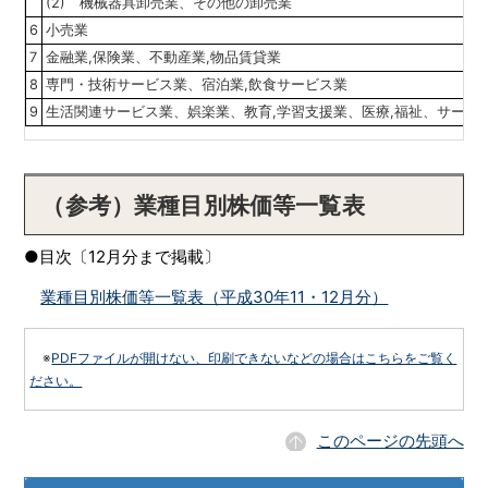
(2) 機械器具卸売業、その他の卸売業
6
小売業
7
金融業,保険業、不動産業,物品賃貸業
8
専門・技術サービス業、宿泊業,飲食サービス業
9
生活関連サービス業、娯楽業、教育,学習支援業、医療,福祉、サービ
（参考）業種目別株価等一覧表
●目次〔12月分まで掲載〕
業種目別株価等一覧表（平成30年11・12月分）
※
PDFファイルが開けない、印刷できないなどの場合はこちらをご覧く
ださい。
このページの先頭へ