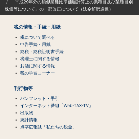
「平成29年分の類似業種比準価額計算上の業種目及び業種目別
ト
株価等について」の一部改正について（法令解釈通達）
マ
ッ
プ
税の情報・手続・用紙
（コ
ン
税について調べる
テ
申告手続・用紙
ン
納税・納税証明書手続
ツ
税理士に関する情報
一
お酒に関する情報
覧）
税の学習コーナー
刊行物等
パンフレット・手引
インターネット番組「Web-TAX-TV」
出版物
統計情報
点字広報誌「私たちの税金」