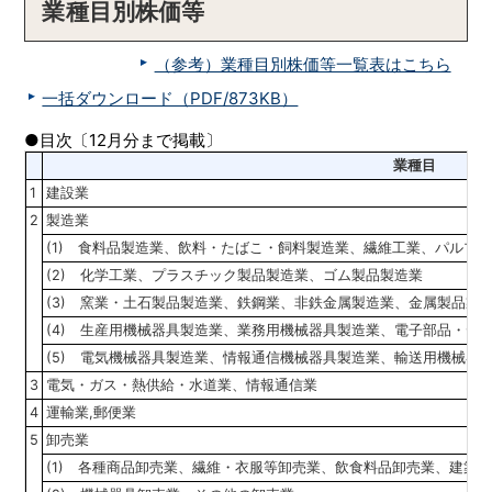
業種目別株価等
（参考）業種目別株価等一覧表はこちら
一括ダウンロード（PDF/873KB）
●目次〔12月分まで掲載〕
業種目
1
建設業
2
製造業
(1) 食料品製造業、飲料・たばこ・飼料製造業、繊維工業、パルプ
(2) 化学工業、プラスチック製品製造業、ゴム製品製造業
(3) 窯業・土石製品製造業、鉄鋼業、非鉄金属製造業、金属製品製
(4) 生産用機械器具製造業、業務用機械器具製造業、電子部品・デ
(5) 電気機械器具製造業、情報通信機械器具製造業、輸送用機械器
3
電気・ガス・熱供給・水道業、情報通信業
4
運輸業,郵便業
5
卸売業
(1) 各種商品卸売業、繊維・衣服等卸売業、飲食料品卸売業、建築