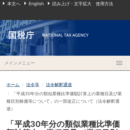
本文へ
English
読み上げ・文字拡大 使用方法
メインメニュー
Togg
navig
ホーム
法令等
法令解釈通達
「平成30年分の類似業種比準価額計算上の業種目及び業
種目別株価等について」の一部改正について（法令解釈通
達）
「平成30年分の類似業種比準価