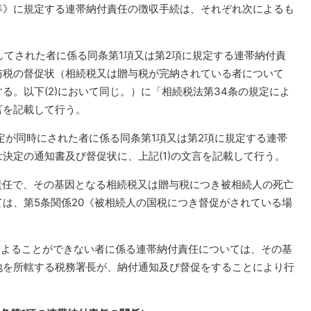
等》に規定する連帯納付責任の徴収手続は、それぞれ次によるも
同してされた者に係る同条第1項又は第2項に規定する連帯納付責
与税の督促状（相続税又は贈与税が完納されている者について
る。以下(2)において同じ。）に「相続税法第34条の規定によ
言を記載して行う。
決定が同時にされた者に係る同条第1項又は第2項に規定する連帯
決定の通知書及び督促状に、上記(1)の文言を記載して行う。
付責任で、その基因となる相続税又は贈与税につき被相続人の死亡
は、第5条関係20《被相続人の国税につき督促がされている場
ところによることができない者に係る連帯納付責任については、その基
地を所轄する税務署長が、納付通知及び督促をすることにより行