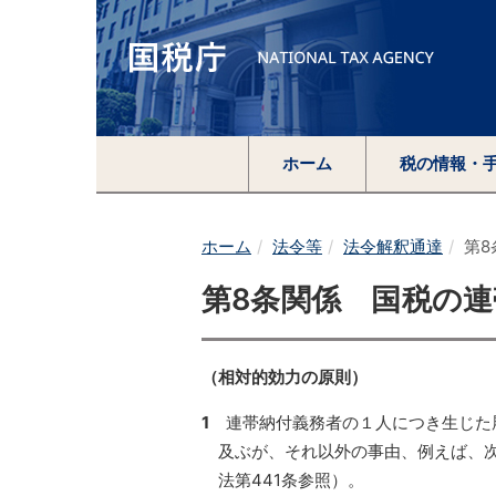
ホーム
税の情報・
ホーム
法令等
法令解釈通達
第
第8条関係 国税の
（相対的効力の原則）
1
連帯納付義務者の１人につき生じた
及ぶが、それ以外の事由、例えば、
法第441条参照）。