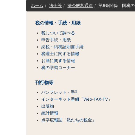
サ
ホーム
法令等
法令解釈通達
第8条関係 国税
イ
ト
マ
税の情報・手続・用紙
ッ
税について調べる
プ
（コ
申告手続・用紙
ン
納税・納税証明書手続
テ
税理士に関する情報
ン
お酒に関する情報
ツ
税の学習コーナー
一
覧）
刊行物等
パンフレット・手引
インターネット番組「Web-TAX-TV」
出版物
統計情報
点字広報誌「私たちの税金」