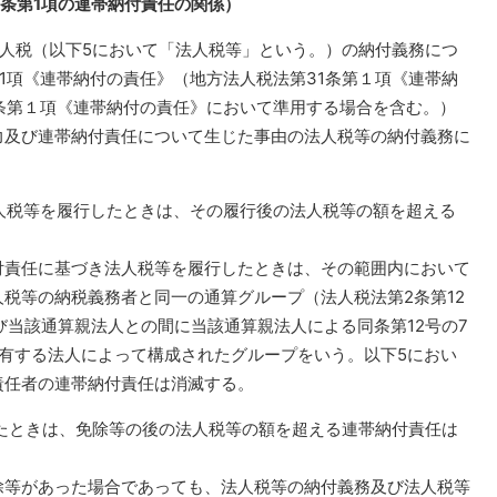
2条第1項の連帯納付責任の関係）
人税（以下5において「法人税等」という。）の納付義務につ
第1項《連帯納付の責任》（地方法人税法第31条第１項《連帯納
条第１項《連帯納付の責任》において準用する場合を含む。）
力及び連帯納付責任について生じた事由の法人税等の納付義務に
。
法人税等を履行したときは、その履行後の法人税等の額を超える
責任に基づき法人税等を履行したときは、その範囲内において
税等の納税義務者と同一の通算グループ（法人税法第2条第12
び当該通算親法人との間に当該通算親法人による同条第12号の7
有する法人によって構成されたグループをいう。以下5におい
責任者の連帯納付責任は消滅する。
ったときは、免除等の後の法人税等の額を超える連帯納付責任は
等があった場合であっても、法人税等の納付義務及び法人税等