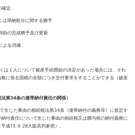
の確定
しくは滞納処分に関する猶予
る時効の完成猶予及び更新
による消滅
くは１人について破産手続開始の決定があった場合には、それ
義務に係る国税の全額につき交付要求をすることができる（破産
法第34条の連帯納付責任の関係）
て生じた事由の相続税法第34条《連帯納付の義務等》に規定す
帯納付責任について生じた事由の相続税又は贈与税の納付義務に
成13.９.28大阪高判参照）。