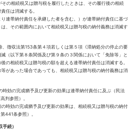
者がその相続税又は贈与税を履行したときは、その履行後の相続
付責任は消滅する。
り連帯納付責任を承継した者を含む。）が連帯納付責任に基づ
きは、その範囲内において相続税又は贈与税の納付義務は消滅す
免除、徴収法第153条第４項若しくは第５項《滞納処分の停止の要
消滅（以下第８条関係及び第９条の３関係において「免除等」と
の後の相続税又は贈与税の額を超える連帯納付責任は消滅する。
等があった場合であっても、相続税又は贈与税の納付義務は消
権の時効の完成猶予及び更新の効果は連帯納付責任に及ぶ（民法
東京高判参照）。
の時効の完成猶予及び更新の効果は、相続税又は贈与税の納付
第441条参照）。
収手続）