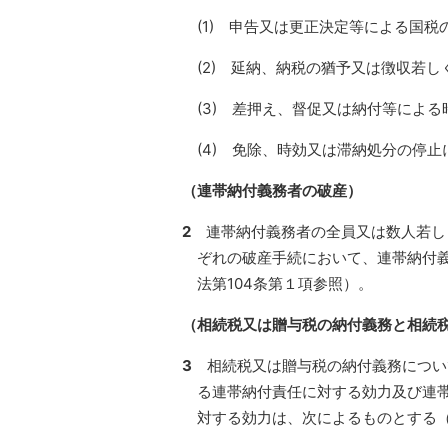
(1) 申告又は更正決定等による国税
(2) 延納、納税の猶予又は徴収若
(3) 差押え、督促又は納付等によ
(4) 免除、時効又は滞納処分の停止
（連帯納付義務者の破産）
2
連帯納付義務者の全員又は数人若し
ぞれの破産手続において、連帯納付
法第104条第１項参照）。
（相続税又は贈与税の納付義務と相続税
3
相続税又は贈与税の納付義務につい
る連帯納付責任に対する効力及び連
対する効力は、次によるものとする（平