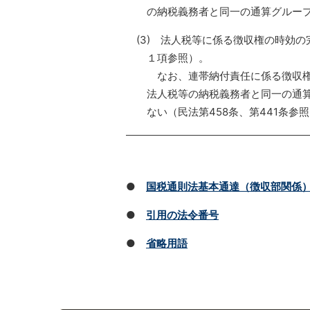
の納税義務者と同一の通算グルー
(3) 法人税等に係る徴収権の時効
１項参照）。
なお、連帯納付責任に係る徴収権
法人税等の納税義務者と同一の通
ない（民法第458条、第441条参
●
国税通則法基本通達（徴収部関係
●
引用の法令番号
●
省略用語