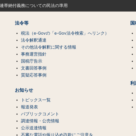
の連帯納付義務についての民法の準用
法令等
国
税法（e-Govの「e-Gov法令検索」へリンク）
法令解釈通達
その他法令解釈に関する情報
事務運営指針
国税庁告示
文書回答事例
質疑応答事例
利
お知らせ
トピックス一覧
報道発表
パブリックコメント
調達情報・公売情報
公示送達情報
不審な電話や振り込め詐欺にご注意を