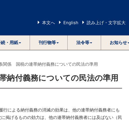
本文へ
English
読み上げ・文字拡大
手続・用紙
刊行物等
法令等
お知らせ
8条関係 国税の連帯納付義務についての民法の準用
連帯納付義務についての民法の準用
履行による納付義務の消滅の効果は、他の連帯納付義務者にも
次に掲げるものの効力は、他の連帯納付義務者には及ばない（民