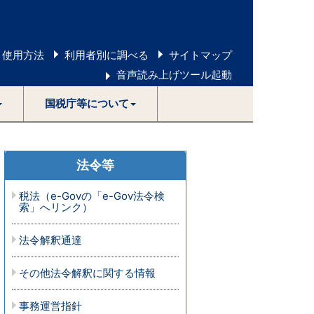
 使用方法
利用者別に調べる
サイトマップ
音声読み上げツール起動
国税庁等について
法令等
税法（e-Govの「e-Gov法令検
索」へリンク）
法令解釈通達
その他法令解釈に関する情報
事務運営指針