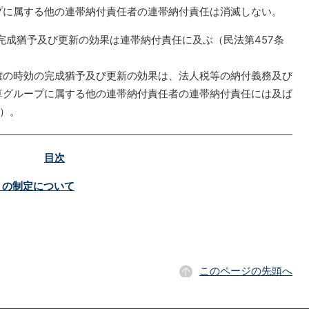
プに属する他の連帯納付責任者の連帯納付責任は消滅しない。
の完成猶予及び更新の効果は連帯納付責任に及ぶ（民法第457条
の時効の完成猶予及び更新の効果は、法人税等の納付義務及び
算グループに属する他の連帯納付責任者の連帯納付責任には及ば
照）。
目次
）の制定について
このページの先頭へ