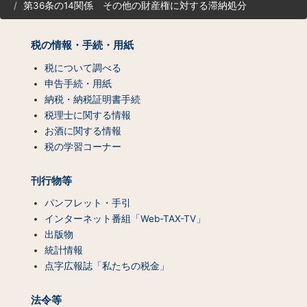
第36条の14関係 その他の財産権に対する滞納処分
ト
マ
ッ
税の情報・手続・用紙
プ
（コ
税について調べる
ン
申告手続・用紙
テ
納税・納税証明書手続
ン
税理士に関する情報
ツ
お酒に関する情報
一
税の学習コーナー
覧）
刊行物等
パンフレット・手引
インターネット番組「Web-TAX-TV」
出版物
統計情報
点字広報誌「私たちの税金」
法令等