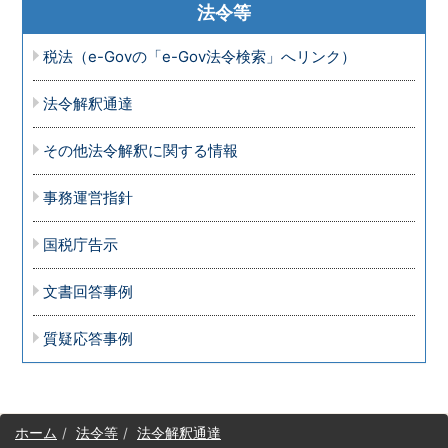
法令等
税法（e-Govの「e-Gov法令検索」へリンク）
法令解釈通達
その他法令解釈に関する情報
事務運営指針
国税庁告示
文書回答事例
質疑応答事例
サ
ホーム
法令等
法令解釈通達
イ