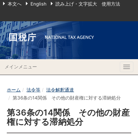
本文へ
English
読み上げ・文字拡大 使用方法
メインメニュー
Togg
navig
ホーム
法令等
法令解釈通達
第36条の14関係 その他の財産権に対する滞納処分
第36条の14関係 その他の財産
権に対する滞納処分