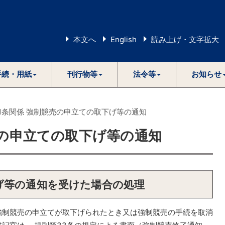
本文へ
English
読み上げ・文字拡大
手続・用紙
刊行物等
法令等
お知らせ
1条関係 強制競売の申立ての取下げ等の通知
売の申立ての取下げ等の通知
げ等の通知を受けた場合の処理
制競売の申立てが取下げられたとき又は強制競売の手続を取消