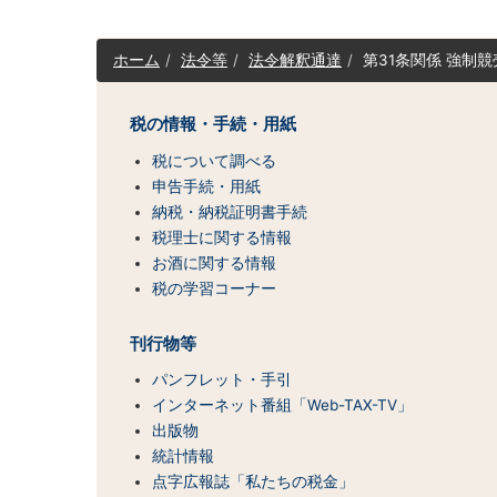
サ
ホーム
法令等
法令解釈通達
第31条関係 強制
イ
ト
マ
税の情報・手続・用紙
ッ
税について調べる
プ
（コ
申告手続・用紙
ン
納税・納税証明書手続
テ
税理士に関する情報
ン
お酒に関する情報
ツ
税の学習コーナー
一
覧）
刊行物等
パンフレット・手引
インターネット番組「Web-TAX-TV」
出版物
統計情報
点字広報誌「私たちの税金」