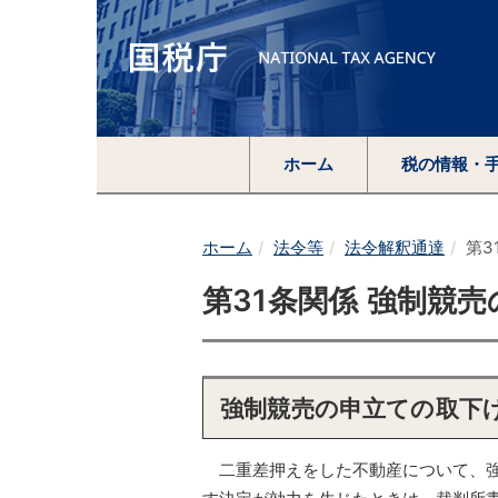
ホーム
税の情報・
ホーム
法令等
法令解釈通達
第3
第31条関係 強制競
強制競売の申立ての取下
二重差押えをした不動産について、強