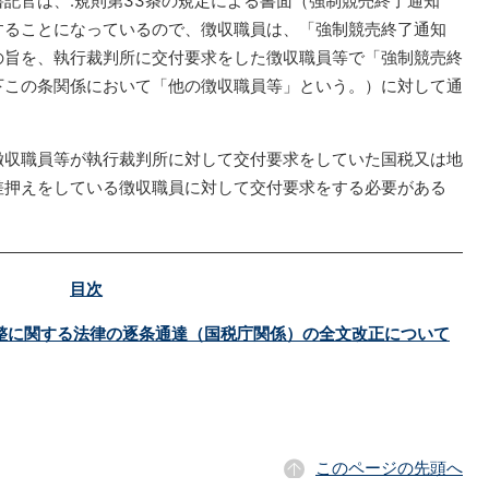
記官は、.規則第33条の規定による書面（強制競売終了通知
することになっているので、徴収職員は、「強制競売終了通知
の旨を、執行裁判所に交付要求をした徴収職員等で「強制競売終
下この条関係において「他の徴収職員等」という。）に対して通
徴収職員等が執行裁判所に対して交付要求をしていた国税又は地
差押えをしている徴収職員に対して交付要求をする必要がある
目次
整に関する法律の逐条通達（国税庁関係）の全文改正について
このページの先頭へ