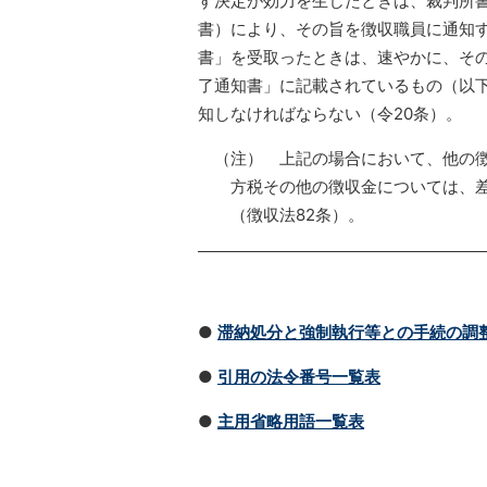
す決定が効力を生じたときは、裁判所書
書）により、その旨を徴収職員に通知
書」を受取ったときは、速やかに、そ
了通知書」に記載されているもの（以
知しなければならない（令20条）。
（注） 上記の場合において、他の
方税その他の徴収金については、
（徴収法82条）。
●
滞納処分と強制執行等との手続の調
●
引用の法令番号一覧表
●
主用省略用語一覧表