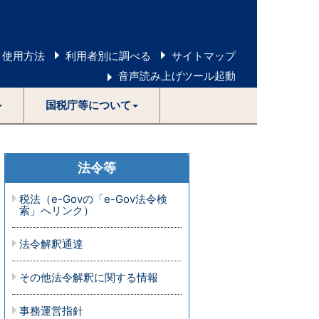
 使用方法
利用者別に調べる
サイトマップ
音声読み上げツール起動
国税庁等について
法令等
税法（e-Govの「e-Gov法令検
索」へリンク）
法令解釈通達
その他法令解釈に関する情報
事務運営指針