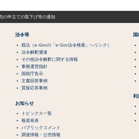
競売の申立ての取下げ等の通知
法令等
国
税法（e-Govの「e-Gov法令検索」へリンク）
法令解釈通達
その他法令解釈に関する情報
事務運営指針
国税庁告示
文書回答事例
質疑応答事例
利
お知らせ
トピックス一覧
報道発表
パブリックコメント
調達情報・公売情報