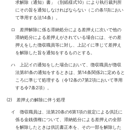
求解除（通知）書」（別紙様式10）により執行裁判所
にその旨を通知しなければならない（この条1項におい
て準用する法14条）。
ロ 差押解除に係る滞納処分による差押えに次いで他の
滞納処分による差押えがされている場合には、その差
押えをした徴収職員等に対し、上記イに準じて差押え
を解除した旨を通知をするものとする。
ハ 上記イの通知をした場合において、徴収職員が徴収
法第81条の通知をするときは、第14条関係2に定めると
ころに準じて処理する（令12条の7第2項において準用
する令7条2項）。
(2) 差押えの解除に伴う処理
イ 徴収職員は、法第20条の6第1項の規定による供託に
係る金銭債権について、滞納処分による差押えの全部
を解除したときは供託書正本を、その一部を解除した