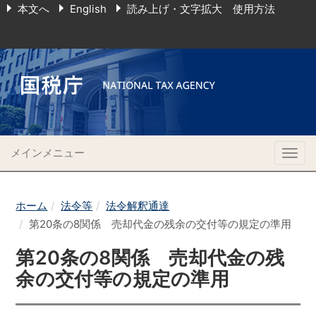
本文へ
English
読み上げ・文字拡大 使用方法
メインメニュー
Togg
navig
ホーム
法令等
法令解釈通達
第20条の8関係 売却代金の残余の交付等の規定の準用
第20条の8関係 売却代金の残
余の交付等の規定の準用