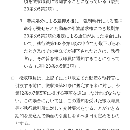
項を徴収職員に通知することになっている（規則
23条の5第2項）。
3 滞納処分による差押え後に、強制執行による差押
命令が発せられた動産の引渡請求権につき規則第
23条の5第2項の規定による通知があった場合にお
いて、執行法第163条第1項の申立てが取下げられ
たとき又はその申立てが却下されたときは、執行
官は、その旨を徴収職員に通知することになって
いる（規則23条の5第3項）。
ロ 徴収職員は、上記イにより取立てた動産を執行官に
引渡する前に、徴収法第81条に規定する者に対し、令
第12条の7第5項に掲げる事項を通知しなければならな
い。この場合においては、この通知を受けた徴収職員
等が執行裁判所に対して交付要求をすることができる
期間を見込んで動産の引渡しをすべき日を定めるもの
とする。