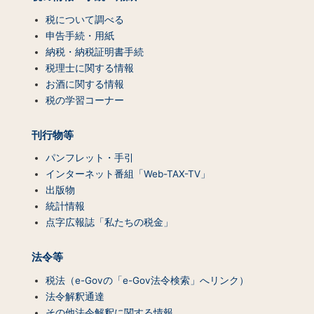
プ
（コ
税について調べる
ン
申告手続・用紙
テ
納税・納税証明書手続
ン
税理士に関する情報
ツ
お酒に関する情報
一
税の学習コーナー
覧）
刊行物等
パンフレット・手引
インターネット番組「Web-TAX-TV」
出版物
統計情報
点字広報誌「私たちの税金」
法令等
税法（e-Govの「e-Gov法令検索」へリンク）
法令解釈通達
その他法令解釈に関する情報