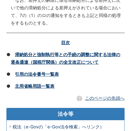
なお、差押えの解除に係る滞納処分による差押えに次
いで他の滞納処分による差押えがされている場合におい
て、7の（1）のロの通知をするときも上記と同様の処理
をするものとする。
目次
●
滞納処分と強制執行等との手続の調整に関する法律の
逐条通達（国税庁関係）の全文改正について
●
引用の法令番号一覧表
●
主用省略用語一覧表
このページの先頭へ
法令等
税法（e-Govの「e-Gov法令検索」へリンク）