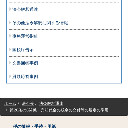
法令解釈通達
その他法令解釈に関する情報
事務運営指針
国税庁告示
文書回答事例
質疑応答事例
サ
ホーム
法令等
法令解釈通達
イ
第20条の8関係 売却代金の残余の交付等の規定の準用
ト
マ
ッ
税の情報・手続・用紙