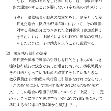
なお、上記の通知をした者に対しては、徴収法第81
条の通知をすることを要しない（令12条の7第6項）。
（注） 徴収職員が動産の取立てをし、動産として差
押えた場合（徴収法67条2項）において、その動産に
対する滞納処分につきされた交付要求（参加差押え
を含む。）は、上記イにより執行官に動産の引渡し
をしたときは、その効力を失うことに留意する。
(2) 強制執行続行の決定
差押競合債権で動産の引渡しを目的とするものにつき
強制執行続行の決定があった場合において、徴収職員が
その目的となっている動産の取立てをしているときは、
徴収職員はその動産を執行官に引渡さなければならない
（この条1項において準用する法10条2項及び5条1項本
文）。この場合の引渡手続等については、上記（1）に定
めるところに準じて処理する（令12条の9第2項において
準用する令12条の7第4項から6項まで）。