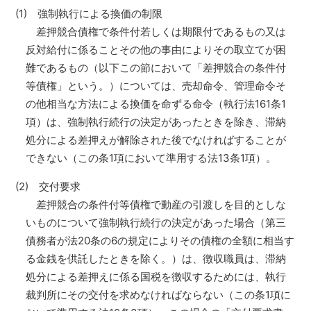
(1) 強制執行による換価の制限
差押競合債権で条件付若しくは期限付であるもの又は
反対給付に係ることその他の事由によりその取立てが困
難であるもの（以下この節において「差押競合の条件付
等債権」という。）については、売却命令、管理命令そ
の他相当な方法による換価を命ずる命令（執行法161条1
項）は、強制執行続行の決定があったときを除き、滞納
処分による差押えが解除された後でなければすることが
できない（この条1項において準用する法13条1項）。
(2) 交付要求
差押競合の条件付等債権で動産の引渡しを目的としな
いものについて強制執行続行の決定があった場合（第三
債務者が法20条の6の規定によりその債権の全額に相当す
る金銭を供託したときを除く。）は、徴収職員は、滞納
処分による差押えに係る国税を徴収するためには、執行
裁判所にその交付を求めなければならない（この条1項に