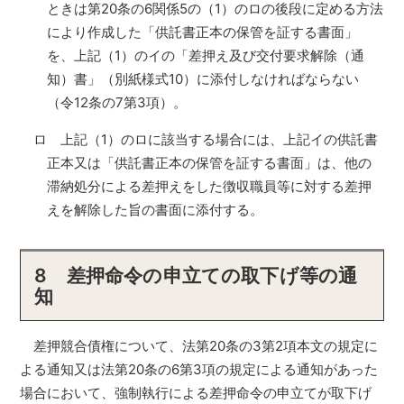
ときは第20条の6関係5の（1）のロの後段に定める方法
により作成した「供託書正本の保管を証する書面」
を、上記（1）のイの「差押え及び交付要求解除（通
知）書」（別紙様式10）に添付しなければならない
（令12条の7第3項）。
ロ 上記（1）のロに該当する場合には、上記イの供託書
正本又は「供託書正本の保管を証する書面」は、他の
滞納処分による差押えをした徴収職員等に対する差押
えを解除した旨の書面に添付する。
8 差押命令の申立ての取下げ等の通
知
差押競合債権について、法第20条の3第2項本文の規定に
よる通知又は法第20条の6第3項の規定による通知があった
場合において、強制執行による差押命令の申立てが取下げ